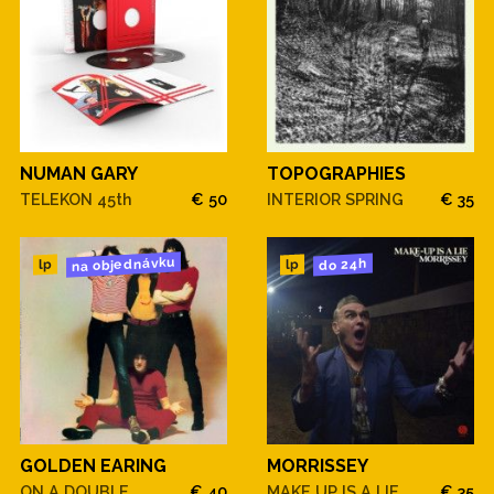
NUMAN GARY
TOPOGRAPHIES
TELEKON 45th
€ 50
INTERIOR SPRING
€ 35
na objednávku
do 24h
lp
lp
GOLDEN EARING
MORRISSEY
ON A DOUBLE
€ 40
MAKE UP IS A LIE
€ 35