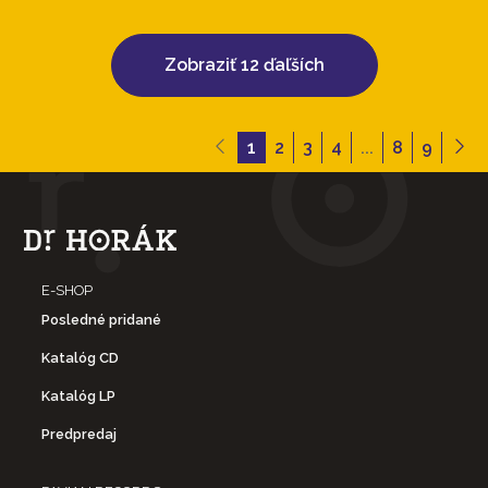
Zobraziť 12 ďaľších
1
2
3
4
...
8
9
E-SHOP
Posledné pridané
Katalóg CD
Katalóg LP
Predpredaj