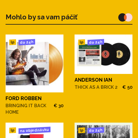
Mohlo by sa vam páčiť
do 24h
do 24h
lp
lp
ANDERSON IAN
THICK AS A BRICK 2
€ 50
FORD ROBBEN
BRINGING IT BACK
€ 30
HOME
na objednávku
do 24h
lp
lp