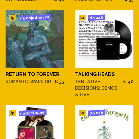
na objednávku
do 24h
lp
lp
RETURN TO FOREVER
TALKING HEADS
ROMANTIC WARRIOR
€ 35
TENTATIVE
€ 40
DECISIONS: DEMOS
& LIVE
nedostupné
do 24h
lp
lp