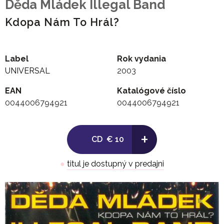
Děda Mládek Illegal Band
Kdopa Nám To Hrál?
Label
Rok vydania
UNIVERSAL
2003
EAN
Katalógové číslo
0044006794921
0044006794921
+
CD
€ 10
●
titul je dostupný v predajni