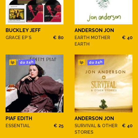
BUCKLEY JEFF
ANDERSON JON
GRACE EP´S
€ 80
EARTH MOTHER
€ 40
EARTH
do 24h
do 24h
lp
lp
PIAF EDITH
ANDERSON JON
ESSENTIAL
€ 25
SURVIVAL & OTHER
€ 40
STORIES