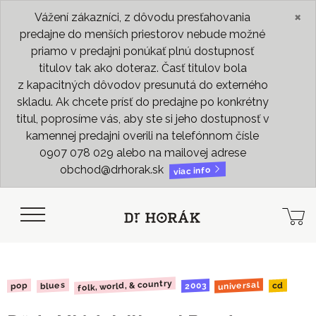
×
Vážení zákazníci, z dôvodu presťahovania
predajne do menších priestorov nebude možné
priamo v predajni ponúkať plnú dostupnosť
titulov tak ako doteraz. Časť titulov bola
z kapacitných dôvodov presunutá do externého
skladu. Ak chcete prísť do predajne po konkrétny
titul, poprosíme vás, aby ste si jeho dostupnosť v
kamennej predajni overili na telefónnom čísle
0907 078 029 alebo na mailovej adrese
obchod@drhorak.sk
viac info
folk, world, & country
universal
blues
2003
pop
cd