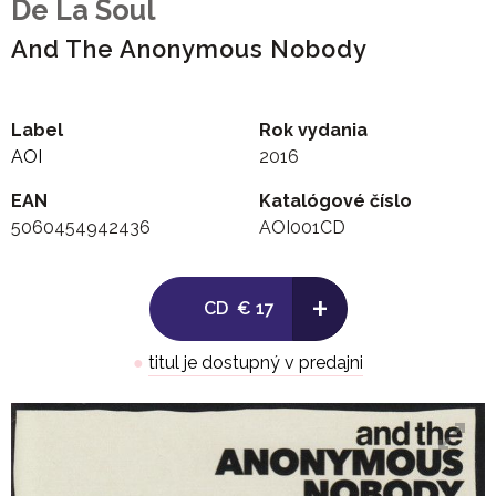
De La Soul
And The Anonymous Nobody
Label
Rok vydania
AOI
2016
EAN
Katalógové číslo
5060454942436
AOI001CD
+
CD
€ 17
●
titul je dostupný v predajni