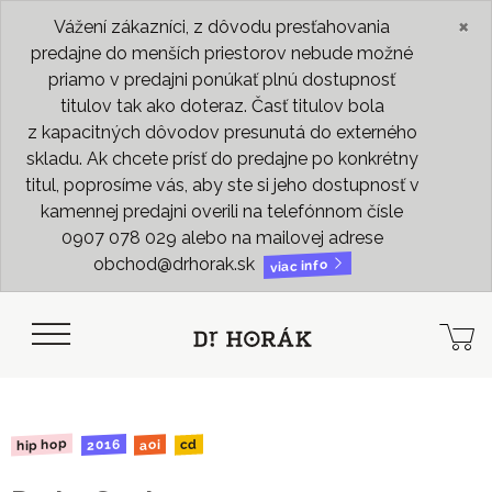
×
Vážení zákazníci, z dôvodu presťahovania
predajne do menších priestorov nebude možné
priamo v predajni ponúkať plnú dostupnosť
titulov tak ako doteraz. Časť titulov bola
z kapacitných dôvodov presunutá do externého
skladu. Ak chcete prísť do predajne po konkrétny
titul, poprosíme vás, aby ste si jeho dostupnosť v
kamennej predajni overili na telefónnom čísle
0907 078 029 alebo na mailovej adrese
obchod@drhorak.sk
viac info
hip hop
2016
aoi
cd