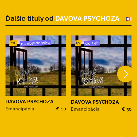
Ďalšie tituly od
DAVOVA PSYCHOZA
na objednávku
do 24h
cd
lp
DAVOVA PSYCHOZA
DAVOVA PSYCHOZA
Emancipácia
€ 10
Emancipácia
€ 30