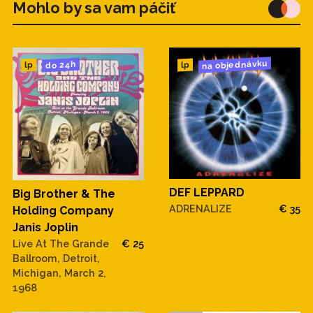
Mohlo by sa vam páčiť
na objednávku
do 24h
lp
lp
DEF LEPPARD
Big Brother & The
ADRENALIZE
€ 35
Holding Company
Janis Joplin
Live At The Grande
€ 25
Ballroom, Detroit,
Michigan, March 2,
1968