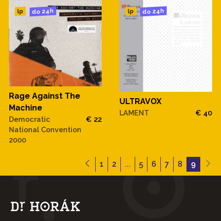
do 24h
do 24h
lp
lp
Rage Against The
ULTRAVOX
Machine
LAMENT
€ 40
Democratic
€ 22
National Convention
2000
1
2
...
5
6
7
8
9