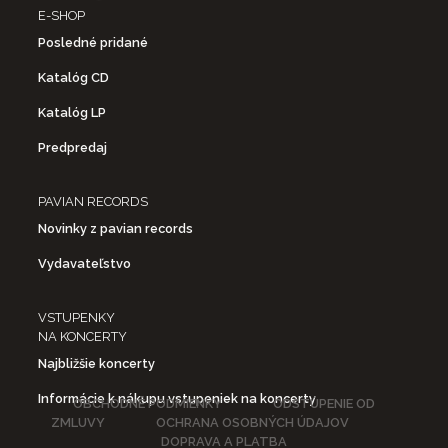
E-SHOP
Posledné pridané
Katalóg CD
Katalóg LP
Predpredaj
PAVIAN RECORDS
Novinky z pavian records
Vydavateľstvo
VSTUPENKY
NA KONCERTY
Najbližšie koncerty
Informácie k nákupu vstupeniek na koncerty
OBCHODNÉ PODMIENKY
ODSTÚPENIE OD
ZMLUVY
OCHRANA OSOBNÝCH ÚDAJOV
DOPRAVA A PLATBA