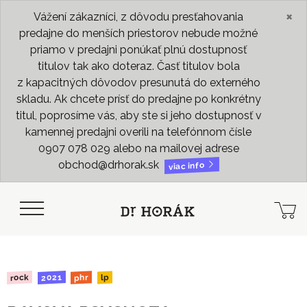
×
Vážení zákazníci, z dôvodu presťahovania
predajne do menších priestorov nebude možné
priamo v predajni ponúkať plnú dostupnosť
titulov tak ako doteraz. Časť titulov bola
z kapacitných dôvodov presunutá do externého
skladu. Ak chcete prísť do predajne po konkrétny
titul, poprosíme vás, aby ste si jeho dostupnosť v
kamennej predajni overili na telefónnom čísle
0907 078 029 alebo na mailovej adrese
obchod@drhorak.sk
viac info
2021
rock
phr
lp