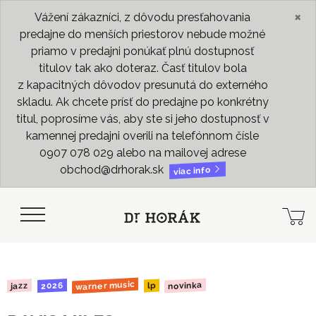
×
Vážení zákazníci, z dôvodu presťahovania
predajne do menších priestorov nebude možné
priamo v predajni ponúkať plnú dostupnosť
titulov tak ako doteraz. Časť titulov bola
z kapacitných dôvodov presunutá do externého
skladu. Ak chcete prísť do predajne po konkrétny
titul, poprosíme vás, aby ste si jeho dostupnosť v
kamennej predajni overili na telefónnom čísle
0907 078 029 alebo na mailovej adrese
obchod@drhorak.sk
viac info
warner music
novinka
2026
jazz
lp