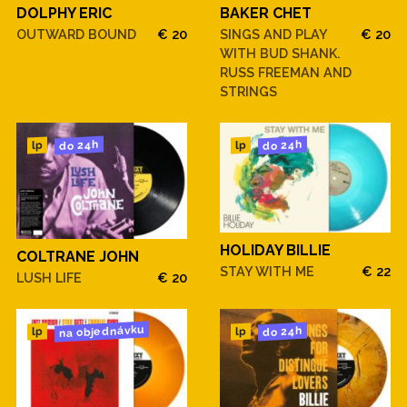
DOLPHY ERIC
BAKER CHET
OUTWARD BOUND
€ 20
SINGS AND PLAY
€ 20
WITH BUD SHANK.
RUSS FREEMAN AND
STRINGS
do 24h
do 24h
lp
lp
HOLIDAY BILLIE
COLTRANE JOHN
STAY WITH ME
€ 22
LUSH LIFE
€ 20
na objednávku
do 24h
lp
lp