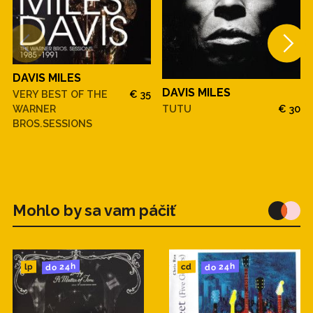
DAVIS MILES
DAVIS MILES
VERY BEST OF THE
€ 35
WARNER
TUTU
€ 30
BROS.SESSIONS
Mohlo by sa vam páčiť
do 24h
do 24h
cd
lp