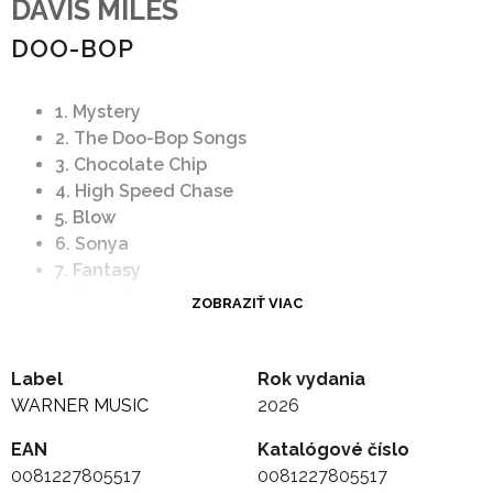
DAVIS MILES
DOO-BOP
1. Mystery
2. The Doo-Bop Songs
3. Chocolate Chip
4. High Speed Chase
5. Blow
6. Sonya
7. Fantasy
8. Duke Booty
ZOBRAZIŤ VIAC
9. Mystery (Reprise)
Label
Rok vydania
WARNER MUSIC
2026
EAN
Katalógové číslo
0081227805517
0081227805517