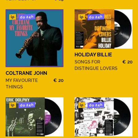
do 24h
do 24h
lp
lp
HOLIDAY BILLIE
SONGS FOR
€ 20
DISTINGUE LOVERS
COLTRANE JOHN
MY FAVOURITE
€ 20
THINGS
do 24h
do 24h
lp
lp