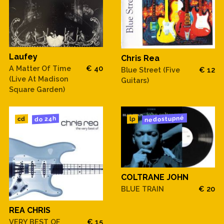
Laufey
Chris Rea
A Matter Of Time
€ 40
Blue Street (Five
€ 12
(Live At Madison
Guitars)
Square Garden)
nedostupné
do 24h
cd
lp
COLTRANE JOHN
BLUE TRAIN
€ 20
REA CHRIS
VERY BEST OF
€ 15