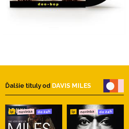
Ďalšie tituly od
DAVIS MILES
novinka
novinka
do 24h
do 24h
lp
lp