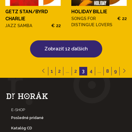
GETZ STAN/BYRD
HOLIDAY BILLIE
CHARLIE
SONGS FOR
€ 22
DISTINGUE LOVERS
JAZZ SAMBA
€ 22
Zobraziť 12 ďaľších
1
2
...
2
3
4
...
8
9
E-SHOP
Posledné pridané
Katalóg CD