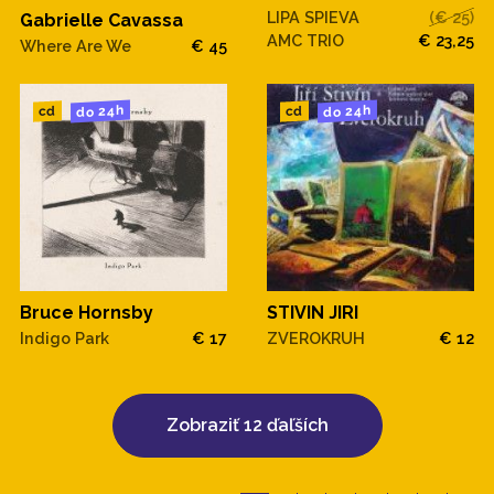
LIPA SPIEVA
(€ 25)
Gabrielle Cavassa
AMC TRIO
€ 23,25
Where Are We
€ 45
do 24h
do 24h
cd
cd
Bruce Hornsby
STIVIN JIRI
Indigo Park
€ 17
ZVEROKRUH
€ 12
Zobraziť 12 ďaľších