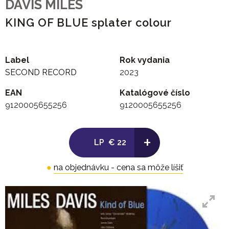
DAVIS MILES
KING OF BLUE splater colour
Label
Rok vydania
SECOND RECORD
2023
EAN
Katalógové číslo
9120005655256
9120005655256
+
LP
€ 22
●
na objednávku - cena sa môže líšiť