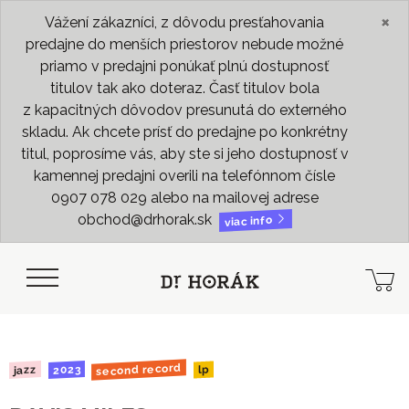
×
Vážení zákazníci, z dôvodu presťahovania
predajne do menších priestorov nebude možné
priamo v predajni ponúkať plnú dostupnosť
titulov tak ako doteraz. Časť titulov bola
z kapacitných dôvodov presunutá do externého
skladu. Ak chcete prísť do predajne po konkrétny
titul, poprosíme vás, aby ste si jeho dostupnosť v
kamennej predajni overili na telefónnom čísle
0907 078 029 alebo na mailovej adrese
obchod@drhorak.sk
viac info
second record
2023
jazz
lp