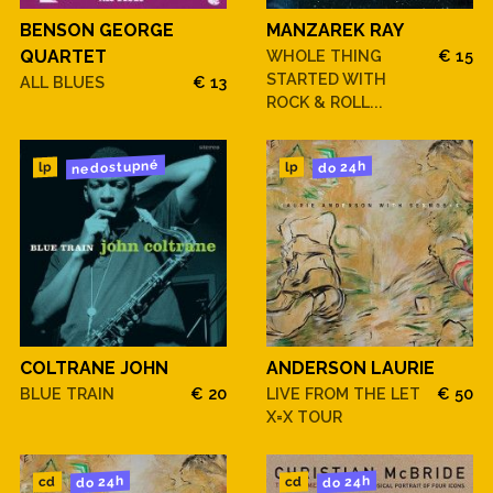
BENSON GEORGE
MANZAREK RAY
QUARTET
WHOLE THING
€ 15
STARTED WITH
ALL BLUES
€ 13
ROCK & ROLL...
nedostupné
do 24h
lp
lp
COLTRANE JOHN
ANDERSON LAURIE
BLUE TRAIN
€ 20
LIVE FROM THE LET
€ 50
X=X TOUR
do 24h
do 24h
cd
cd