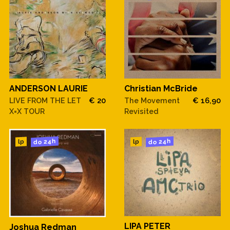
ANDERSON LAURIE
Christian McBride
LIVE FROM THE LET
€ 20
The Movement
€ 16,90
X=X TOUR
Revisited
do 24h
do 24h
lp
lp
LIPA PETER
Joshua Redman