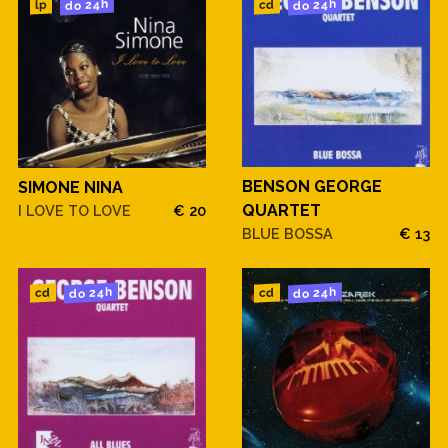
do 24h
do 24h
cd
lp
BENSON GEORGE
SIMONE NINA
QUARTET
I LOVE TO LOVE
€ 20
BLUE BOSSA
€ 13
do 24h
do 24h
cd
cd