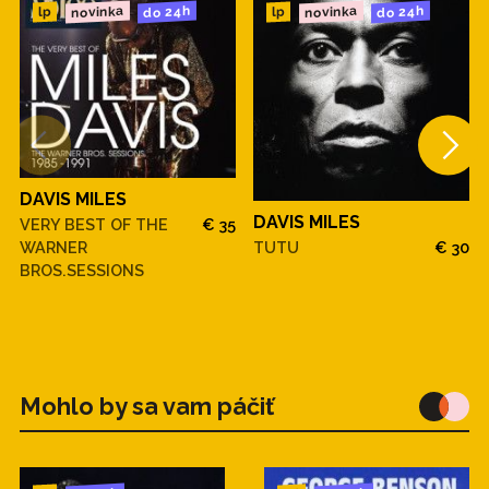
novinka
novinka
do 24h
do 24h
lp
lp
DAVIS MILES
DAVIS MILES
VERY BEST OF THE
€ 35
WARNER
TUTU
€ 30
BROS.SESSIONS
Mohlo by sa vam páčiť