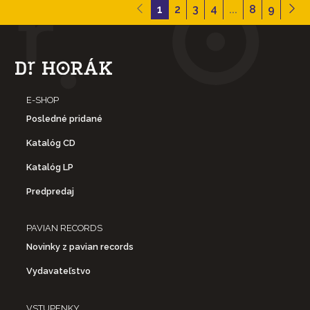
1
2
3
4
...
8
9
E-SHOP
Posledné pridané
Katalóg CD
Katalóg LP
Predpredaj
PAVIAN RECORDS
Novinky z pavian records
Vydavateľstvo
VSTUPENKY