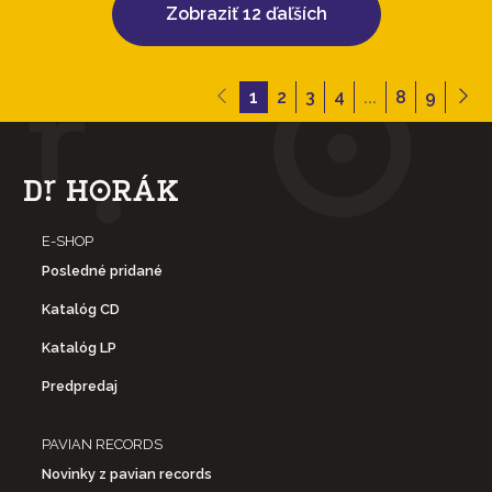
Zobraziť 12 ďaľších
1
2
3
4
...
8
9
E-SHOP
Posledné pridané
Katalóg CD
Katalóg LP
Predpredaj
PAVIAN RECORDS
Novinky z pavian records