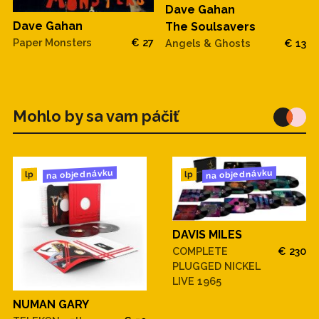
Dave Gahan
Dave Gahan
The Soulsavers
Paper Monsters
€ 27
Angels & Ghosts
€ 13
Mohlo by sa vam páčiť
na objednávku
na objednávku
lp
lp
DAVIS MILES
COMPLETE
€ 230
PLUGGED NICKEL
LIVE 1965
NUMAN GARY