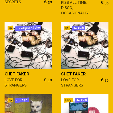
SECRETS
€ 30
KISS ALL TIME.
€ 35
DISCO,
OCCASIONALLY
na objednávku
do 24h
lp
lp
CHET FAKER
CHET FAKER
LOVE FOR
€ 40
LOVE FOR
€ 35
STRANGERS
STRANGERS
do 24h
do 24h
blry
lp