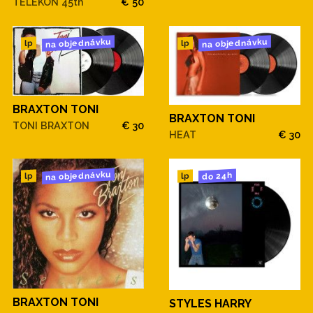
TELEKON 45th
€ 50
na objednávku
na objednávku
lp
lp
BRAXTON TONI
BRAXTON TONI
TONI BRAXTON
€ 30
HEAT
€ 30
na objednávku
do 24h
lp
lp
BRAXTON TONI
STYLES HARRY