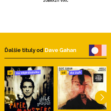
ZOBRAZIŤ VIAC
Ďalšie tituly od
Dave Gahan
na objednávku
do 24h
cd
lp