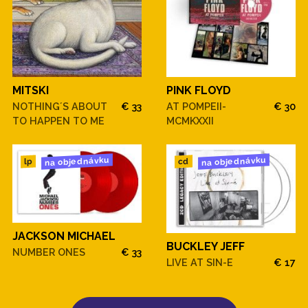
MITSKI
PINK FLOYD
NOTHING´S ABOUT
€ 33
AT POMPEII-
€ 30
TO HAPPEN TO ME
MCMKXXII
na objednávku
na objednávku
cd
lp
JACKSON MICHAEL
BUCKLEY JEFF
NUMBER ONES
€ 33
LIVE AT SIN-E
€ 17