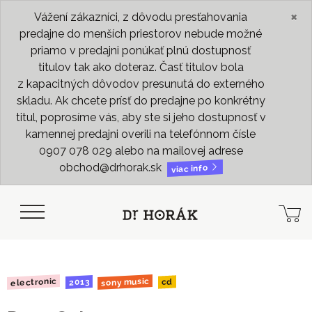
×
Vážení zákazníci, z dôvodu presťahovania
predajne do menších priestorov nebude možné
priamo v predajni ponúkať plnú dostupnosť
titulov tak ako doteraz. Časť titulov bola
z kapacitných dôvodov presunutá do externého
skladu. Ak chcete prísť do predajne po konkrétny
titul, poprosíme vás, aby ste si jeho dostupnosť v
kamennej predajni overili na telefónnom čísle
0907 078 029 alebo na mailovej adrese
obchod@drhorak.sk
viac info
sony music
electronic
2013
cd