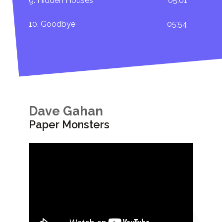
9. Hidden Houses
05:01
10. Goodbye
05:54
Dave Gahan
Paper Monsters