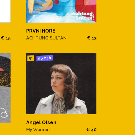
PRVNI HORE
€ 15
ACHTUNG SULTAN
€ 13
do 24h
lp
Angel Olsen
My Woman
€ 40