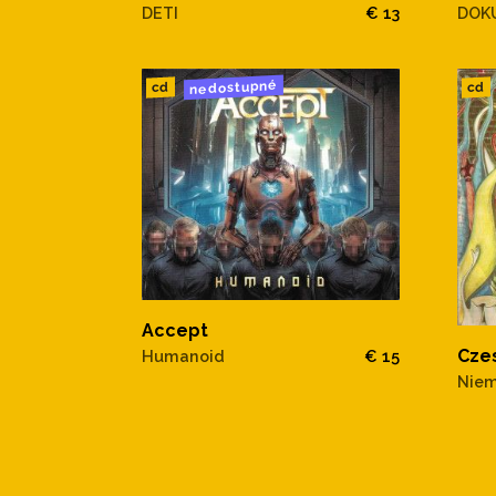
DETI
€ 13
DOKU
nedostupné
cd
cd
Accept
Cze
Humanoid
€ 15
Niem