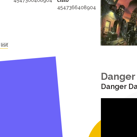
4547366408904
číslo
4547366408904
íšiť
Danger
Danger D