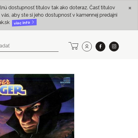
×
ú dostupnosť titulov tak ako doteraz. Časť titulov
vás, aby ste si jeho dostupnosť v kamennej predajni
ak.sk
viac info