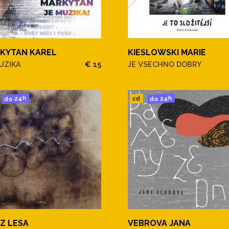
KYTAN KAREL
KIESLOWSKI MARIE
UZIKA
€ 15
JE VSECHNO DOBRY
do 24h
do 24h
cd
 Z LESA
VEBROVA JANA