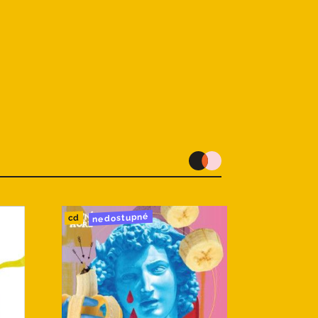
nedostupné
cd