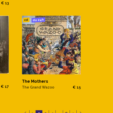
€ 13
do 24h
cd
The Mothers
€ 17
The Grand Wazoo
€ 15