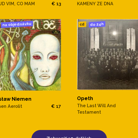
D VIM, CO MAM
€ 13
KAMENY ZE DNA
na objednávku
do 24h
cd
Opeth
sław Niemen
The Last Will And
en Aerolit
€ 17
Testament