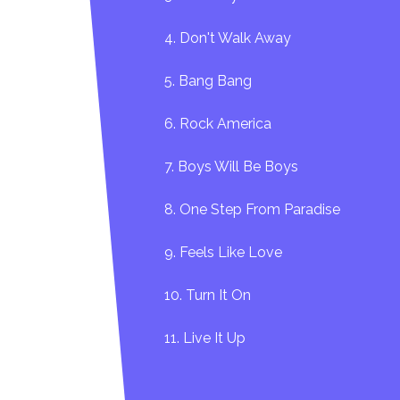
4. Don't Walk Away
5. Bang Bang
6. Rock America
7. Boys Will Be Boys
8. One Step From Paradise
9. Feels Like Love
10. Turn It On
11. Live It Up