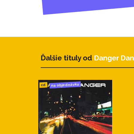
Ďalšie tituly od
Danger Dan
na objednávku
cd