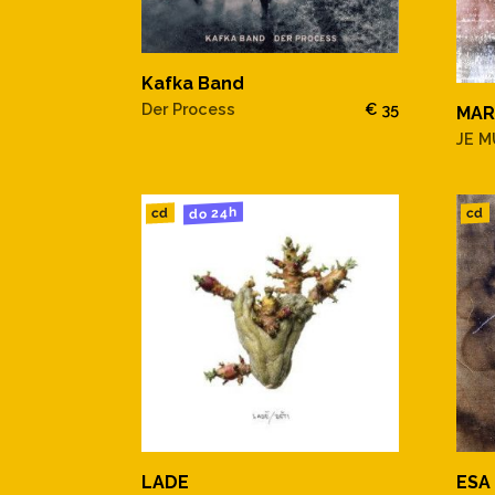
Kafka Band
Der Process
€ 35
MAR
JE M
do 24h
cd
cd
LADE
ESA