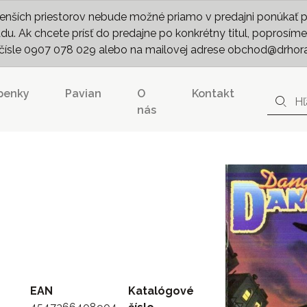
nších priestorov nebude možné priamo v predajni ponúkať pln
. Ak chcete prísť do predajne po konkrétny titul, poprosíme 
m čísle 0907 078 029 alebo na mailovej adrese obchod@drhor
penky
Pavian
O
Kontakt
nás
EAN
Katalógové