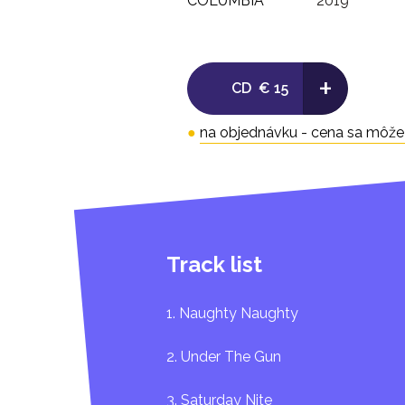
COLUMBIA
2019
+
CD
€ 15
●
na objednávku - cena sa môže l
Track list
1. Naughty Naughty
2. Under The Gun
3. Saturday Nite