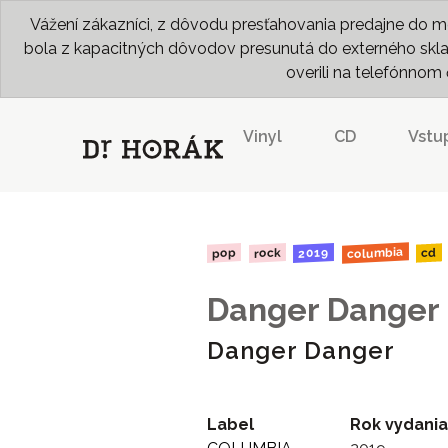
Vážení zákazníci, z dôvodu presťahovania predajne do me
bola z kapacitných dôvodov presunutá do externého skladu
overili na telefónno
Vinyl
CD
Vstu
columbia
2019
rock
pop
cd
Danger Danger
Danger Danger
Label
Rok vydania