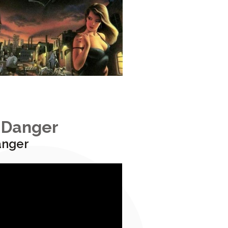
 Danger
anger