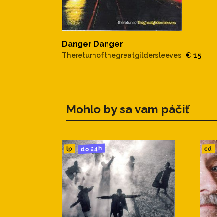
Danger Danger
Thereturnofthegreatgildersleeves
€ 15
Mohlo by sa vam páčiť
do 24h
cd
lp