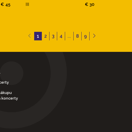
€ 45
III
€ 30
1
2
3
4
...
8
9
Y
certy
nákupu
a koncerty