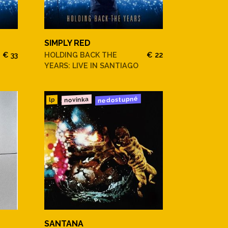
SIMPLY RED
€ 33
HOLDING BACK THE
€ 22
YEARS: LIVE IN SANTIAGO
nedostupné
novinka
lp
SANTANA