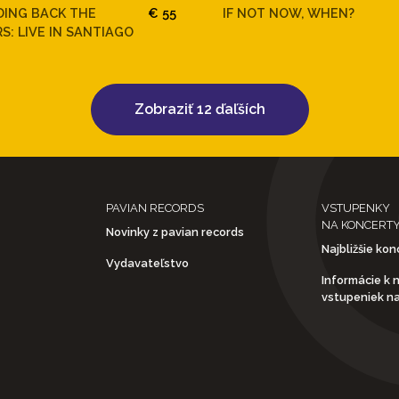
DING BACK THE
€ 55
IF NOT NOW, WHEN?
S: LIVE IN SANTIAGO
Zobraziť 12 ďaľších
PAVIAN RECORDS
VSTUPENKY
NA KONCERT
Novinky z pavian records
Najbližšie kon
Vydavateľstvo
Informácie k 
vstupeniek n