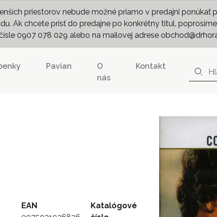
nších priestorov nebude možné priamo v predajni ponúkať pln
. Ak chcete prísť do predajne po konkrétny titul, poprosíme 
m čísle 0907 078 029 alebo na mailovej adrese obchod@drhor
penky
Pavian
O
Kontakt
nás
EAN
Katalógové