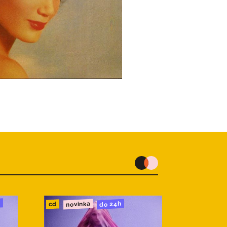
u
novinka
do 24h
cd