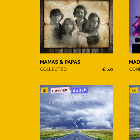
MAMAS & PAPAS
MA
COLLECTED
€ 40
CONF
novinka
do 24h
cd
lp