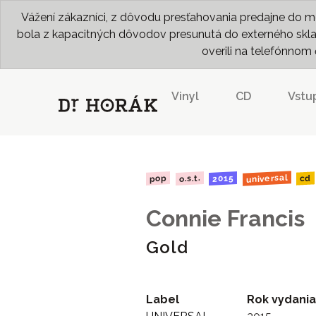
Vážení zákazníci, z dôvodu presťahovania predajne do me
bola z kapacitných dôvodov presunutá do externého skladu
overili na telefónno
Vinyl
CD
Vstu
universal
o.s.t.
2015
pop
cd
Connie Francis
Gold
Label
Rok vydania