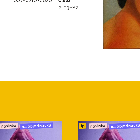
0075021036826
číslo
2103682
na objednávku
na objednávk
novinka
novinka
lp