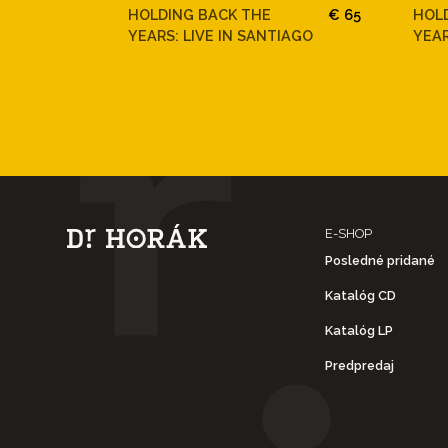
HOLDING BACK THE
€ 65
HOL
YEARS: LIVE IN SANTIAGO
YEAR
E-SHOP
Posledné pridané
Katalóg CD
Katalóg LP
Predpredaj