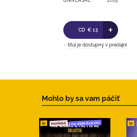
UNIVERSAL
2015
+
CD
€ 13
●
titul je dostupný v predajni
Mohlo by sa vam páčiť
na objednávku
novinka
lp
lp