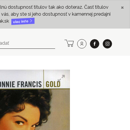
×
ú dostupnosť titulov tak ako doteraz. Časť titulov
vás, aby ste si jeho dostupnosť v kamennej predajni
ak.sk
viac info