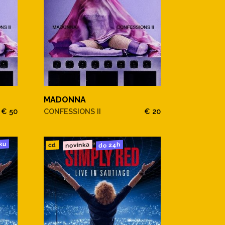
MADONNA
€ 50
CONFESSIONS II
€ 20
ku
novinka
do 24h
cd