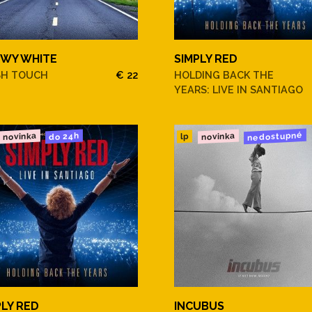
WY WHITE
SIMPLY RED
SH TOUCH
€ 22
HOLDING BACK THE
YEARS: LIVE IN SANTIAGO
nedostupné
novinka
novinka
do 24h
lp
PLY RED
INCUBUS