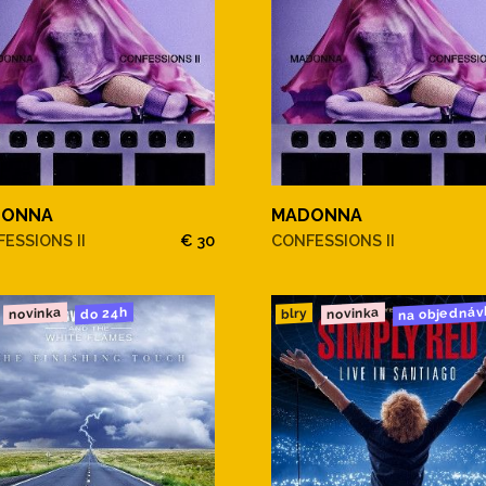
DONNA
MADONNA
ESSIONS II
€ 30
CONFESSIONS II
na objednáv
novinka
novinka
do 24h
blry