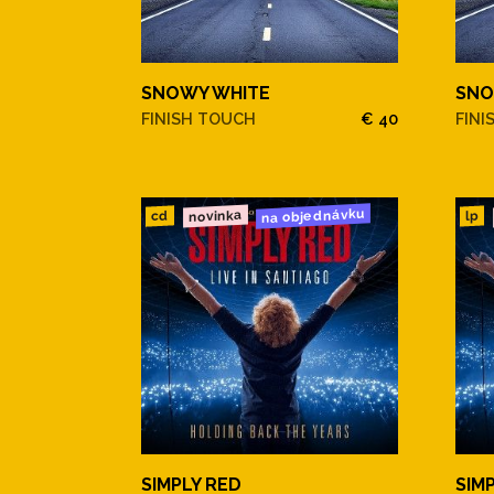
SNOWY WHITE
SNO
FINISH TOUCH
€ 40
FINI
na objednávku
novinka
cd
lp
SIMPLY RED
SIM