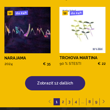
do 24h
do 24h
lp
lp
TRCHOVA MARTINA
NARAJAMA
90 % STESTI
€ 22
2024
€ 35
Zobraziť 12 ďaľších
1
2
3
4
...
8
9