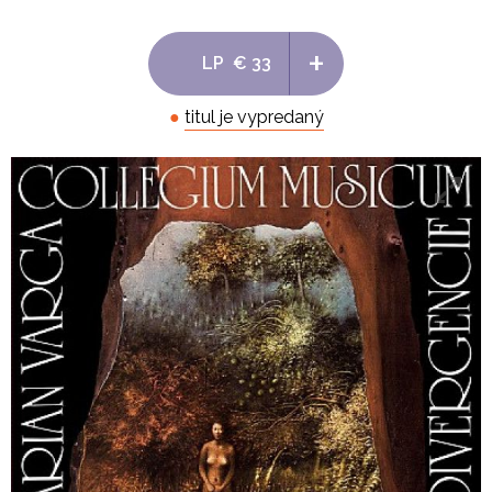
SADZA DO OBÁLKY
6 Refrén o prímerí
+
7 Sadza do obálky
LP
€ 33
8 Pomôž mi
9 Prístavy
●
titul je vypredaný
10 Pieseň o blate
11 P. S.