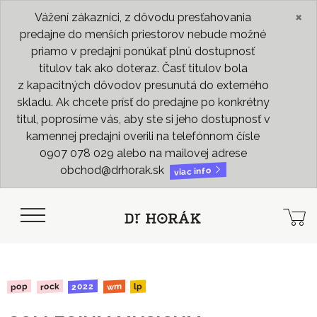
×
Vážení zákazníci, z dôvodu presťahovania
predajne do menších priestorov nebude možné
priamo v predajni ponúkať plnú dostupnosť
titulov tak ako doteraz. Časť titulov bola
z kapacitných dôvodov presunutá do externého
skladu. Ak chcete prísť do predajne po konkrétny
titul, poprosíme vás, aby ste si jeho dostupnosť v
kamennej predajni overili na telefónnom čísle
0907 078 029 alebo na mailovej adrese
obchod@drhorak.sk
viac info
2022
rock
pop
wm
lp