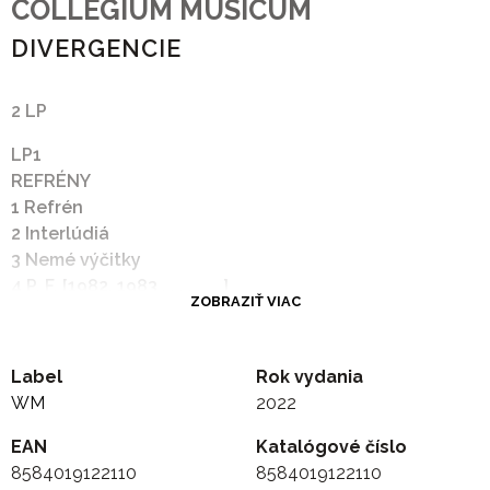
COLLEGIUM MUSICUM
DIVERGENCIE
2 LP
LP1
REFRÉNY
1 Refrén
2 Interlúdiá
3 Nemé výčitky
4 P. F. [1982, 1983 . . . . . . . ]
ZOBRAZIŤ VIAC
LP2
MUSICA CONCERTANTE
1 Intráda
Label
Rok vydania
2 Elégia
WM
2022
3 Scherzo
4 Dialóg
EAN
Katalógové číslo
5 Retiráda
8584019122110
8584019122110