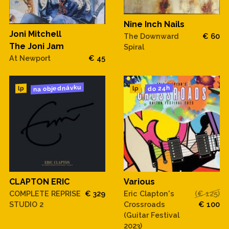
Nine Inch Nails
Joni Mitchell
The Downward
€ 60
The Joni Jam
Spiral
At Newport
€ 45
na objednávku
do 24h
lp
lp
CLAPTON ERIC
Various
COMPLETE REPRISE
€ 329
Eric Clapton's
(€ 125)
STUDIO 2
Crossroads
€ 100
(Guitar Festival
2023)