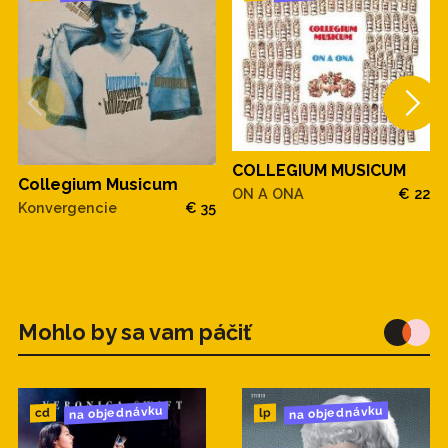
COLLEGIUM MUSICUM
Collegium Musicum
ON A ONA
€ 22
Konvergencie
€ 35
Mohlo by sa vam páčiť
na objednávku
na objednávku
cd
lp