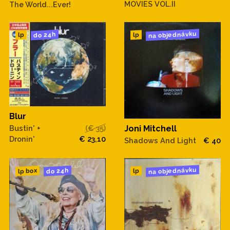
MOVIES VOL.II
The World...Ever!
na objednávku
do 24h
lp
lp
Blur
Bustin' +
(€ 35)
Joni Mitchell
Dronin'
€ 23,10
Shadows And Light
€ 40
na objednávku
do 24h
lp box
lp