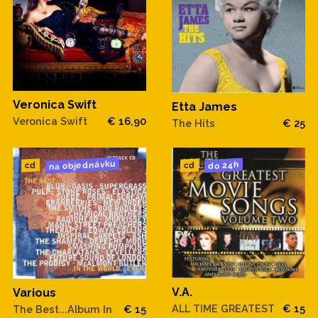
Veronica Swift
Etta James
Veronica Swift
€ 16,90
The Hits
€ 25
na objednávku
do 24h
cd
cd
V.A.
Various
ALL TIME GREATEST
€ 15
The Best...Album In
€ 15