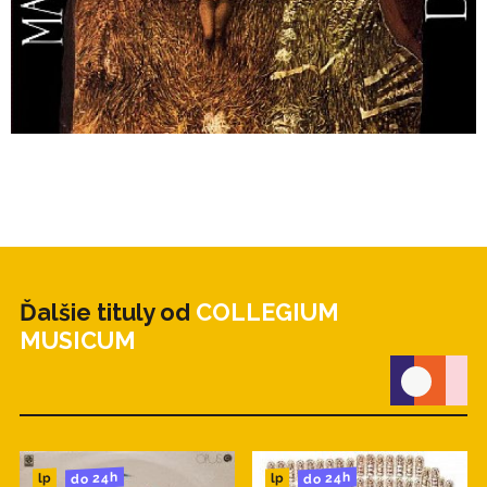
Ďalšie tituly od
COLLEGIUM
MUSICUM
do 24h
do 24h
lp
lp