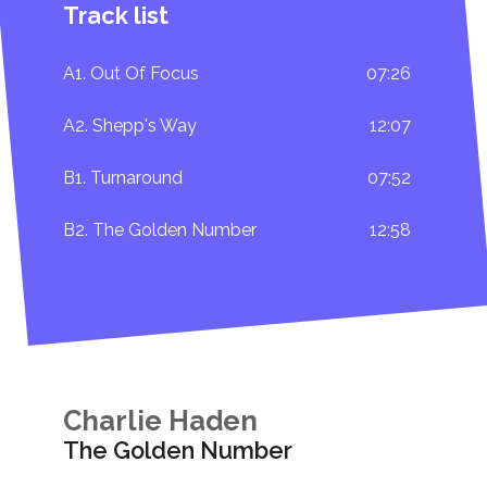
Track list
A1. Out Of Focus
07:26
A2. Shepp's Way
12:07
B1. Turnaround
07:52
B2. The Golden Number
12:58
Charlie Haden
The Golden Number