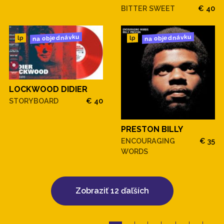
BITTER SWEET
€ 40
na objednávku
na objednávku
lp
lp
LOCKWOOD DIDIER
STORYBOARD
€ 40
PRESTON BILLY
ENCOURAGING
€ 35
WORDS
Zobraziť 12 ďaľších