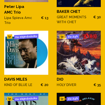
Peter Lipa
BAKER CHET
AMC Trio
GREAT MOMENTS
€ 30
Lipa Spieva Amc
€ 13
WITH CHET
Trio
na objednávku
do 24h
lp
lp
DAVIS MILES
DIO
KIND OF BLUE LE
€ 20
HOLY DIVER
€ 35
na objednávku
do 24h
lp
lp