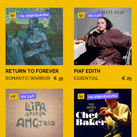
na objednávku
do 24h
lp
lp
RETURN TO FOREVER
PIAF EDITH
ROMANTIC WARRIOR
€ 35
ESSENTIAL
€ 25
na objednávku
do 24h
cd
lp