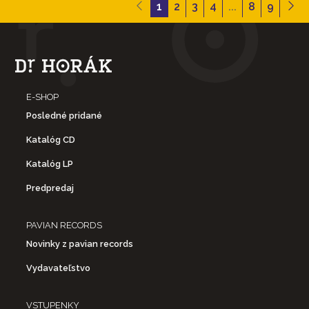
1
2
3
4
...
8
9
E-SHOP
Posledné pridané
Katalóg CD
Katalóg LP
Predpredaj
PAVIAN RECORDS
Novinky z pavian records
Vydavateľstvo
VSTUPENKY