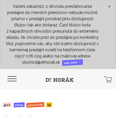
×
Vážení zákazníci, z dôvodu presťahovania
predajne do menších priestorov nebude možné
priamo v predajni ponúkať plnú dostupnosť
titulov tak ako doteraz. Časť titulov bola
z kapacitných dôvodov presunutá do externého
skladu. Ak chcete prísť do predajne po konkrétny
titul, poprosíme vás, aby ste si jeho dostupnosť v
kamennej predajni overili na telefónnom čísle
0907 078 029 alebo na mailovej adrese
obchod@drhorak.sk
viac info
universal
2024
jazz
lp