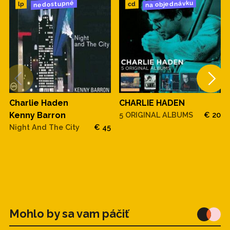
na objednávku
nedostupné
cd
lp
Charlie Haden
CHARLIE HADEN
Kenny Barron
5 ORIGINAL ALBUMS
€ 20
Night And The City
€ 45
Mohlo by sa vam páčiť