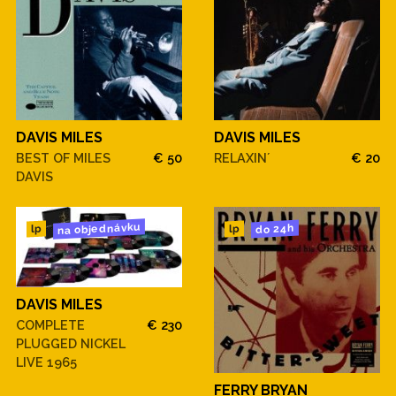
DAVIS MILES
DAVIS MILES
BEST OF MILES
€ 50
RELAXIN´
€ 20
DAVIS
na objednávku
do 24h
lp
lp
DAVIS MILES
COMPLETE
€ 230
PLUGGED NICKEL
LIVE 1965
FERRY BRYAN