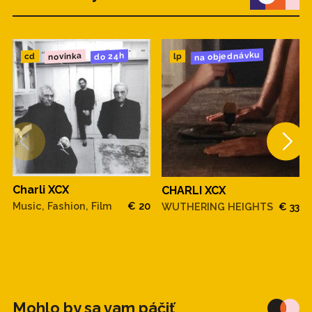
na objednávku
novinka
do 24h
cd
lp
Charli XCX
CHARLI XCX
Music, Fashion, Film
€ 20
WUTHERING HEIGHTS
€ 33
Mohlo by sa vam páčiť