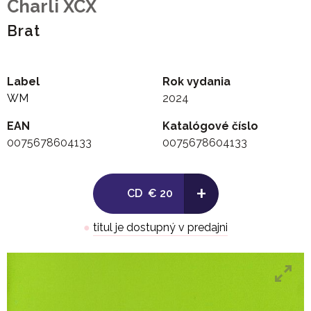
Charli XCX
Brat
Label
Rok vydania
WM
2024
EAN
Katalógové číslo
0075678604133
0075678604133
+
CD
€ 20
●
titul je dostupný v predajni