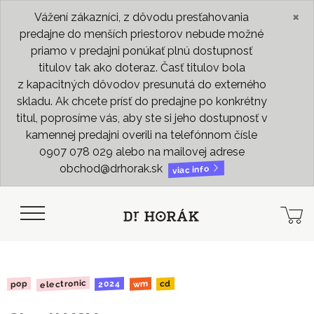
×
Vážení zákazníci, z dôvodu presťahovania
predajne do menších priestorov nebude možné
priamo v predajni ponúkať plnú dostupnosť
titulov tak ako doteraz. Časť titulov bola
z kapacitných dôvodov presunutá do externého
skladu. Ak chcete prísť do predajne po konkrétny
titul, poprosíme vás, aby ste si jeho dostupnosť v
kamennej predajni overili na telefónnom čísle
0907 078 029 alebo na mailovej adrese
obchod@drhorak.sk
viac info
electronic
2024
pop
wm
cd