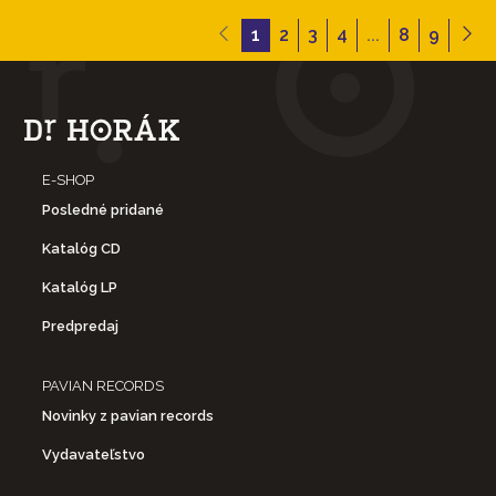
1
2
3
4
...
8
9
E-SHOP
Posledné pridané
Katalóg CD
Katalóg LP
Predpredaj
PAVIAN RECORDS
Novinky z pavian records
Vydavateľstvo