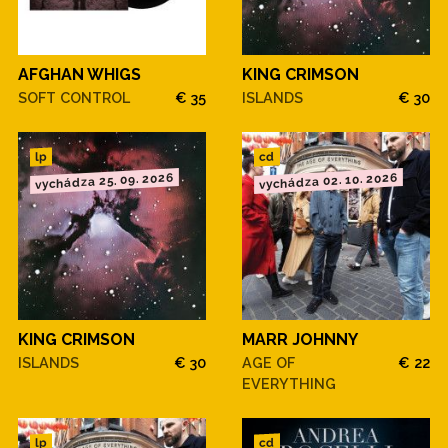
AFGHAN WHIGS
KING CRIMSON
SOFT CONTROL
€ 35
ISLANDS
€ 30
cd
lp
vychádza 25. 09. 2026
vychádza 02. 10. 2026
KING CRIMSON
MARR JOHNNY
ISLANDS
€ 30
AGE OF
€ 22
EVERYTHING
cd
lp