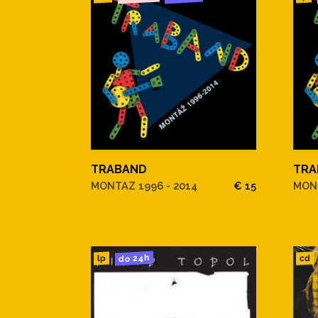
TRABAND
TRA
MONTAZ 1996 - 2014
€ 15
MONT
do 24h
cd
lp