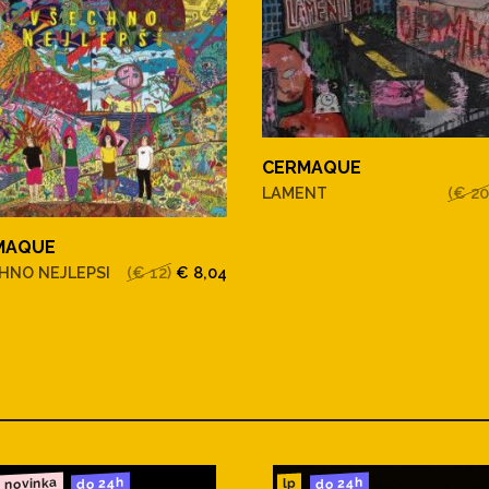
CERMAQUE
LAMENT
(€ 20
MAQUE
HNO NEJLEPSI
(€ 12)
€ 8,04
novinka
do 24h
do 24h
lp