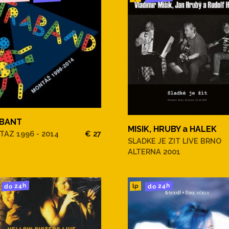
BANT
MISIK, HRUBY a HALEK
AZ 1996 - 2014
€ 27
SLADKE JE ZIT LIVE BRNO
ALTERNA 2001
do 24h
do 24h
lp