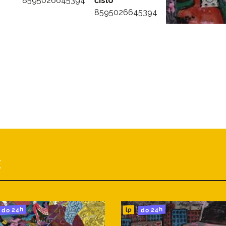
8595026645394
číslo
8595026645394
E
do 24h
do 24h
lp