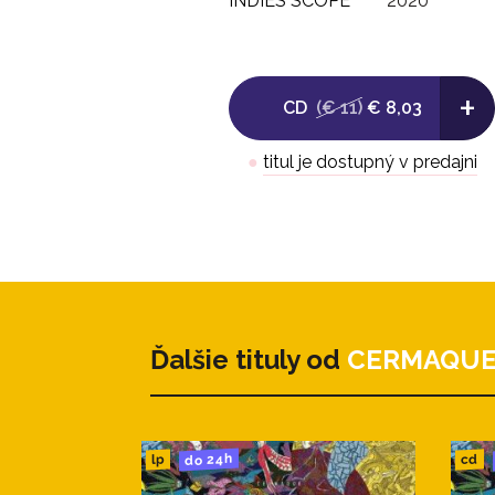
INDIES SCOPE
2020
+
CD
(€ 11)
€ 8,03
●
titul je dostupný v predajni
Ďalšie tituly od
CERMAQU
do 24h
cd
lp