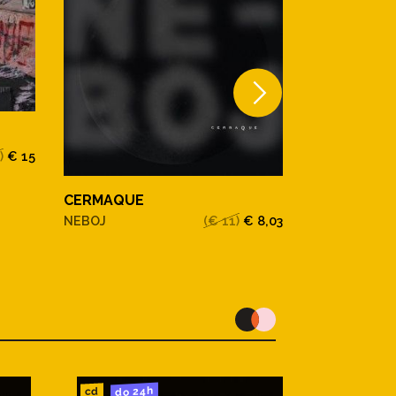
)
€ 15
CERMAQUE
GRAVITACE
CERMAQUE
NEBOJ
(€ 11)
€ 8,03
do 24h
cd