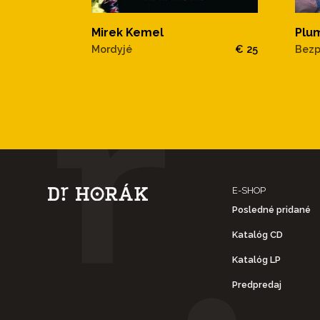
Mirek Kemel
Plu
Mordyjé
€ 25
Bezp
E-SHOP
Posledné pridané
Katalóg CD
Katalóg LP
Predpredaj