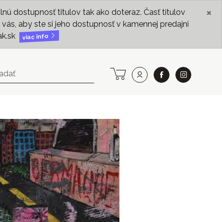
×
ú dostupnosť titulov tak ako doteraz. Časť titulov
vás, aby ste si jeho dostupnosť v kamennej predajni
ak.sk
viac info