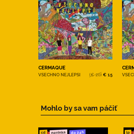
CERMAQUE
CER
VSECHNO NEJLEPSI
(€ 20)
€ 15
VSEC
Mohlo by sa vam páčiť
novinka
do 24h
cd
lp