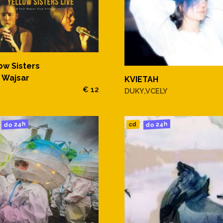
ow Sisters
 Wajsar
KVIETAH
€ 12
DUKY,VCELY
do 24h
do 24h
cd