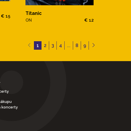
Titanic
€ 15
ON
€ 12
1
2
3
4
...
8
9
Y
certy
nákupu
a koncerty