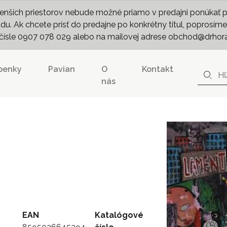
nších priestorov nebude možné priamo v predajni ponúkať pln
. Ak chcete prísť do predajne po konkrétny titul, poprosíme 
m čísle 0907 078 029 alebo na mailovej adrese obchod@drhor
penky
Pavian
O
Kontakt
nás
EAN
Katalógové