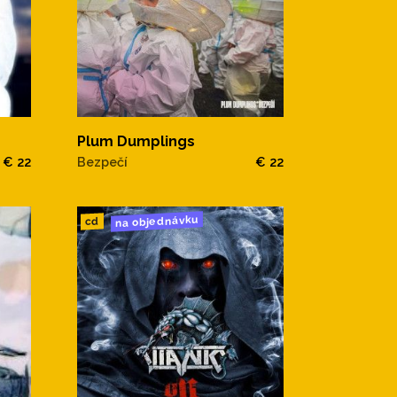
Plum Dumplings
€ 22
Bezpečí
€ 22
na objednávku
cd