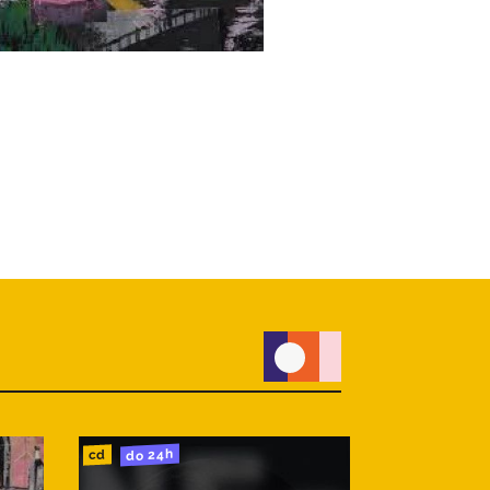
do 24h
do 24h
cd
cd