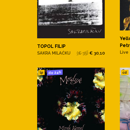
Yell
Petr
TOPOL FILIP
Live
SAKRA MILAĆKU
(€ 35)
€ 30,10
do 24h
cd
lp