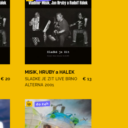
MISIK, HRUBY a HALEK
€ 20
SLADKE JE ZIT LIVE BRNO
€ 13
ALTERNA 2001
do 24h
lp