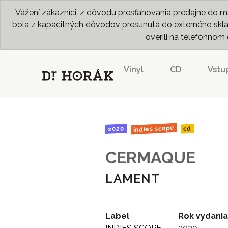
Vážení zákazníci, z dôvodu presťahovania predajne do me
bola z kapacitných dôvodov presunutá do externého skladu
overili na telefónno
Vinyl
CD
Vstu
indies scope
2020
cd
CERMAQUE
LAMENT
Label
Rok vydania