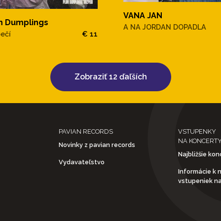
VANA JAN
m Dumplings
A NA JORDAN DOPADLA
ečí
€ 11
Zobraziť 12 ďaľších
PAVIAN RECORDS
VSTUPENKY
NA KONCERT
Novinky z pavian records
Najbližšie kon
Vydavateľstvo
Informácie k 
vstupeniek n