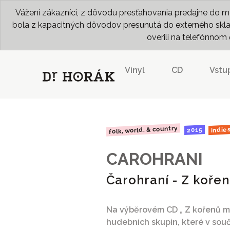
Vážení zákazníci, z dôvodu presťahovania predajne do me
bola z kapacitných dôvodov presunutá do externého skladu
overili na telefónno
Vinyl
CD
Vstu
folk, world, & country
indie
2015
CAROHRANI
Čarohraní - Z koře
Na výběrovém CD „ Z kořenů mo
hudebních skupin, které v souč