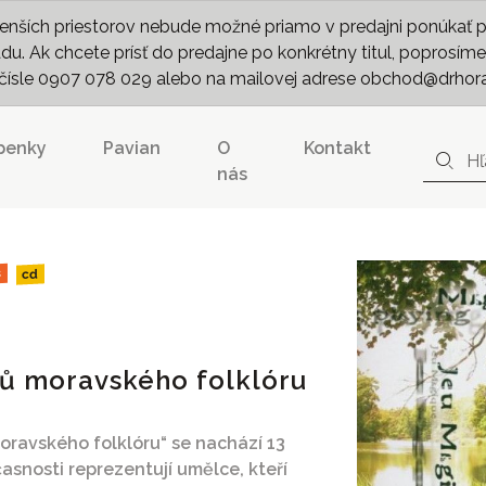
nších priestorov nebude možné priamo v predajni ponúkať pln
. Ak chcete prísť do predajne po konkrétny titul, poprosíme 
m čísle 0907 078 029 alebo na mailovej adrese obchod@drhor
penky
Pavian
O
Kontakt
nás
s
cd
nů moravského folklóru
ravského folklóru“ se nachází 13
asnosti reprezentují umělce, kteří