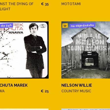
NST THE DYING OF
€ 35
MOTOTAMI
LIGHT
na objednávku
do 24h
lp
CHUTA MAREK
NELSON WILLIE
WA
€ 25
COUNTRY MUSIC