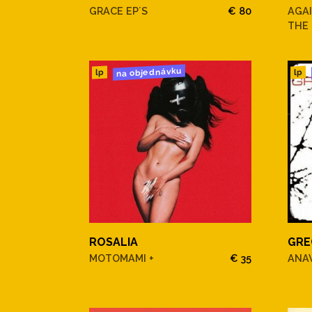
GRACE EP´S
€ 80
AGAI
THE 
na objednávku
lp
lp
ROSALIA
GRE
MOTOMAMI +
€ 35
ANA