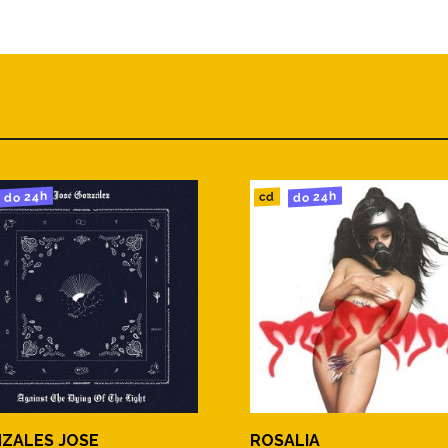
do 24h
do 24h
cd
ZALES JOSE
ROSALIA