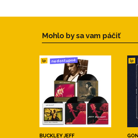
Mohlo by sa vam páčiť
nedostupné
lp
lp
BUCKLEY JEFF
GON