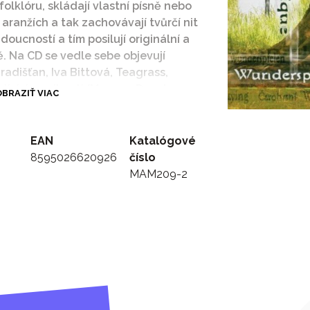
olklóru, skládají vlastní písně nebo
 aranžích a tak zachovávají tvůrčí nit
oucností a tím posilují originální a
. Na CD se vedle sebe objevují
radišťan, Iva Bittová, Teagrass,
ajícící muzikanti (Maraca, Docuku,
BRAZIŤ VIAC
jí krásu lidové písně. Album si
šíři této v současné době velmi
o je kapacita CD malá, ale snaží se
EAN
Katalógové
(4 jazyčný booklet) přiblížit
8595026620926
číslo
MAM209-2
pským regionům, je součástí České
ředu Evropy. Na Moravě žije přes 1,3
ných charakteristik tohoto regionu je