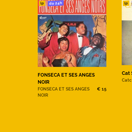
do 24h
lp
lp
Cat
FONSECA ET SES ANGES
Catc
NOIR
FONSECA ET SES ANGES
€ 15
NOIR