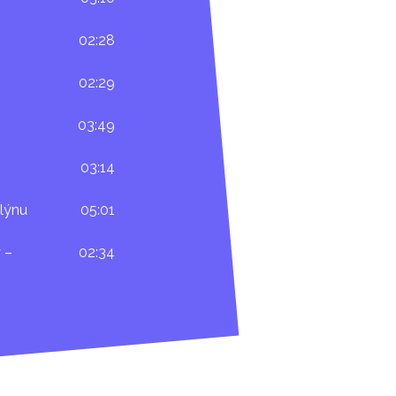
02:28
02:29
03:49
03:14
lýnu
05:01
 –
02:34