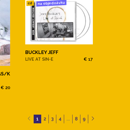
na objednávku
cd
BUCKLEY JEFF
LIVE AT SIN-E
€ 17
GS/K
€ 20
1
2
3
4
...
8
9