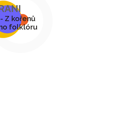
RANI
- Z kořenů
o folklóru