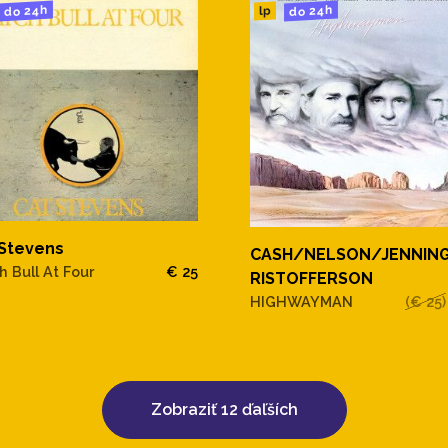
do 24h
do 24h
lp
 Stevens
CASH/NELSON/JENNIN
h Bull At Four
€ 25
RISTOFFERSON
HIGHWAYMAN
(€ 25)
Zobraziť 12 ďaľších