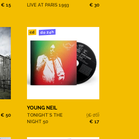
€ 15
LIVE AT PARIS 1993
€ 30
do 24h
cd
YOUNG NEIL
€ 50
TONIGHT´S THE
(€ 20)
NIGHT 50
€ 17