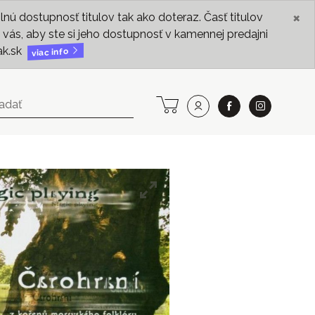
×
ú dostupnosť titulov tak ako doteraz. Časť titulov
vás, aby ste si jeho dostupnosť v kamennej predajni
ak.sk
viac info