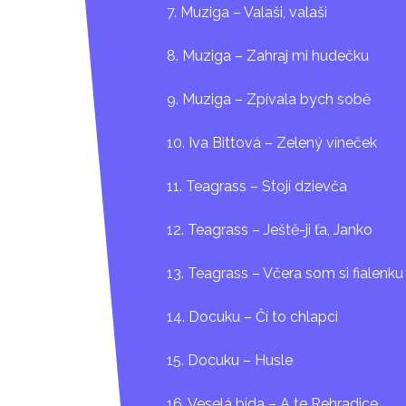
music – podobně jako i jinde na
7. Muziga – Valaši, valaši
lidových písní jsou převypráv
mohlo by se zdát, že se blížím
8. Muziga – Zahraj mi hudečku
tomu tak, protože za vším tím v
moravská hudebnost. Jako nik
9. Muziga – Zpívala bych sobě
Přidáváme tak svůj dílek do c
10. Iva Bittová – Zelený víneček
Jiří Plocek
11. Teagrass – Stojí dzievča
12. Teagrass – Ještě-ji ťa, Janko
13. Teagrass – Včera som si fialenku
14. Docuku – Čí to chlapci
15. Docuku – Husle
16. Veselá bída – A te Rehradice