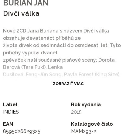
BURIAN JAN
Dívčí válka
Nové 2CD Jana Buriana s názvem Dívčí válka
obsahuje devatenáct příběhů ze
života dívek od sedmnácti do osmdesáti let. Tyto
příběhy vypráví dvacet
zpěvaček naší současné písňové scény: Dorota
Barová (Tara Fuki), Lenka
Dusilová, Feng-Jün Song, Pavla Forest (King Size),
Lela Geislerová, Hana
ZOBRAZIŤ VIAC
Hegerová, Eva Holubová, Zuzana Homolová, Ivana
Chýlková, Ester Kočičková,
Jana Koubková, Iveta Kováčová, Petra Oswaldová,
Label
Rok vydania
Zuzana Michnová, Anežka
INDIES
2015
Růžičková, Sestry Steinovy, Martina Trchová,
EAN
Katalógové číslo
Dagmar Voňková-Andrtová, Lucie
8595026629325
MAM293-2
Vopálenská a jeden autor, zpěvák a klavírista JAN