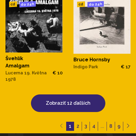
do 24h
do 24h
cd
cd
Švehlík
Bruce Hornsby
Amalgam
Indigo Park
€ 17
Lucerna 19. Května
€ 10
1978
Zobraziť 12 ďaľších
1
2
3
4
...
8
9