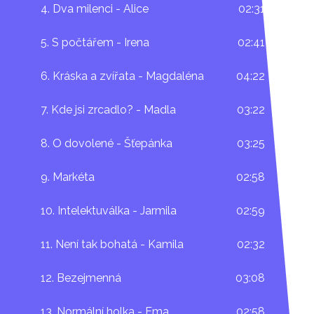
4. Dva milenci - Alice
02:31
5. S počtářem - Irena
02:41
6. Kráska a zvířata - Magdaléna
04:22
7. Kde jsi zrcadlo? - Madla
03:22
8. O dovolené - Šťepánka
03:25
9. Markéta
02:58
10. Intelektuválka - Jarmila
02:59
11. Není tak bohatá - Kamila
02:32
12. Bezejmenná
03:08
13. Normální holka - Ema
02:58