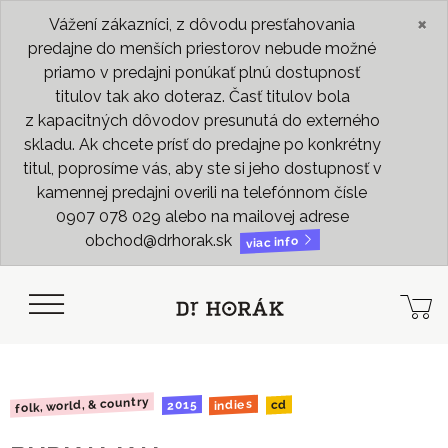
×
Vážení zákazníci, z dôvodu presťahovania
predajne do menších priestorov nebude možné
priamo v predajni ponúkať plnú dostupnosť
titulov tak ako doteraz. Časť titulov bola
z kapacitných dôvodov presunutá do externého
skladu. Ak chcete prísť do predajne po konkrétny
titul, poprosíme vás, aby ste si jeho dostupnosť v
kamennej predajni overili na telefónnom čísle
0907 078 029 alebo na mailovej adrese
obchod@drhorak.sk
viac info
folk, world, & country
indies
2015
cd