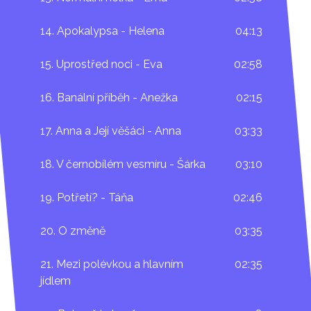
14. Apokalypsa - Helena
04:13
15. Uprostřed noci - Eva
02:58
16. Banální příběh - Anežka
02:15
17. Anna a Její věšáci - Anna
03:33
18. V černobílém vesmíru - Šárka
03:10
19. Potřetí? - Táňa
02:46
20. O změně
03:35
21. Mezi polévkou a hlavním
02:35
jídlem