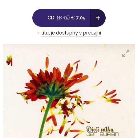
BURIAN
+
CD
(€ 15)
€ 7,05
autor písní: Jan Burian
aranžér, spoluautor hudební koncepce, různé
●
titul je dostupný v predajni
nástroje : Jan Burian ml.
kytary, bicí, baskytary aj.: (frontman kapely
Southpaw)
spolupráce: Gregory Finn, Mikoláš Růžička (Envoi),
zvuk: Ondřej Ježek - JAMOR studio, Praha
výtvarník: Dušan Šoltys
Všechny postavy na tomto monotematickém
dvojalbu vznikly v autorově fantazii
a jakákoli podobnost se skutečnými osudy našich
současnic je čistě náhodná.