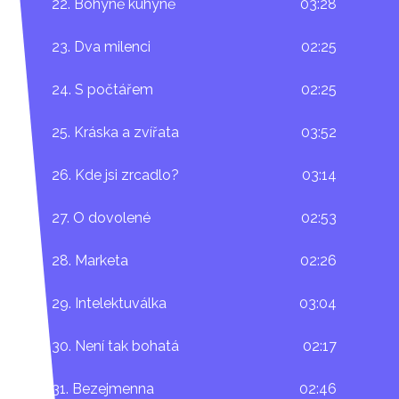
22. Bohyně kuhyně
03:28
23. Dva milenci
02:25
24. S počtářem
02:25
25. Kráska a zvířata
03:52
26. Kde jsi zrcadlo?
03:14
27. O dovolené
02:53
28. Marketa
02:26
29. Intelektuválka
03:04
30. Není tak bohatá
02:17
31. Bezejmenna
02:46