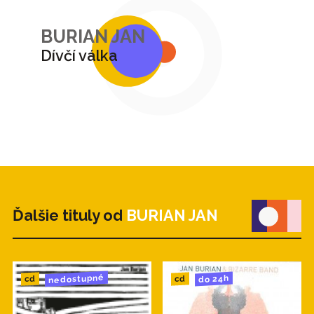
BURIAN JAN
Dívčí válka
Ďalšie tituly od
BURIAN JAN
nedostupné
do 24h
cd
cd