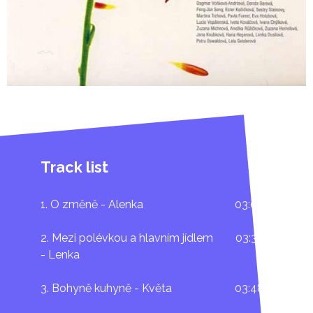
Track list
1. O změně - Alenka
03:04
2. Mezi polévkou a hlavním jídlem
03:38
- Lenka
3. Bohyně kuhyně - Květa
03:48