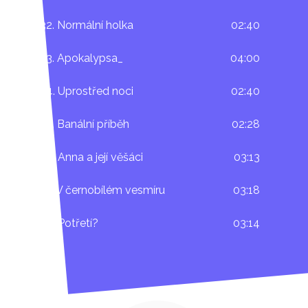
32. Normální holka
02:40
33. Apokalypsa_
04:00
34. Uprostřed noci
02:40
35. Banální příběh
02:28
36. Anna a její věšáci
03:13
37. V černobílém vesmíru
03:18
38. Potřetí?
03:14