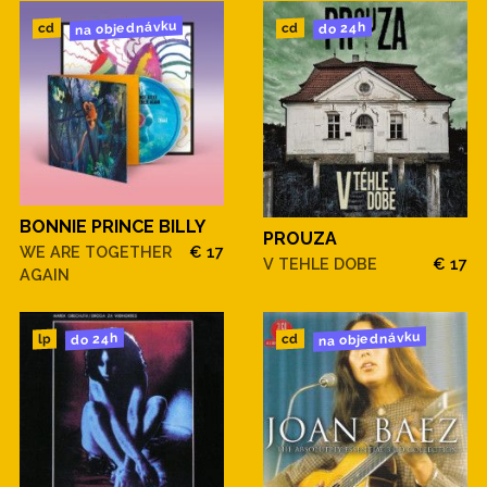
na objednávku
do 24h
cd
cd
BONNIE PRINCE BILLY
PROUZA
WE ARE TOGETHER
€ 17
V TEHLE DOBE
€ 17
AGAIN
na objednávku
do 24h
cd
lp