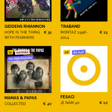
GIDDENS RHIANNON
TRABAND
HOPE IS THE THING
€ 35
MONTAZ 1996 -
€ 15
WITH FEARHERS
2014
novinka
do 24h
cd
lp
na objednávku
FESACI
MAMAS & PAPAS
JE NAM 40
€ 10
COLLECTED
€ 40