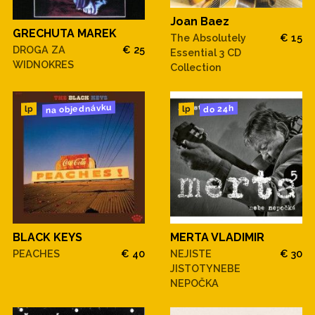
Joan Baez
GRECHUTA MAREK
The Absolutely
€ 15
DROGA ZA
€ 25
Essential 3 CD
WIDNOKRES
Collection
na objednávku
do 24h
lp
lp
BLACK KEYS
MERTA VLADIMIR
PEACHES
€ 40
NEJISTE
€ 30
JISTOTYNEBE
NEPOČKA