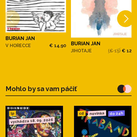
BURIAN JAN
BURIAN JAN
V HORECCE
€ 14,90
JIHOTAJE
(€ 15)
€ 12
Mohlo by sa vam páčiť
novinka
do 24h
cd
lp
vychádza 18. 09. 2026