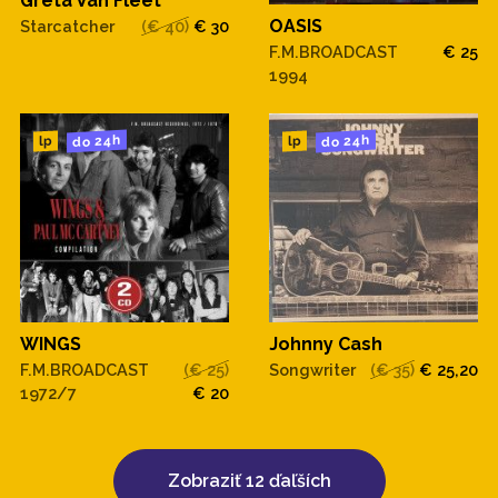
Greta Van Fleet
OASIS
Starcatcher
(€ 40)
€ 30
F.M.BROADCAST
€ 25
1994
do 24h
do 24h
lp
lp
WINGS
Johnny Cash
F.M.BROADCAST
(€ 25)
Songwriter
(€ 35)
€ 25,20
1972/7
€ 20
Zobraziť 12 ďaľších