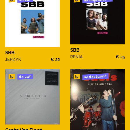
SBB
SBB
RENIA
€ 25
JERZYK
€ 22
nedostupné
do 24h
lp
lp