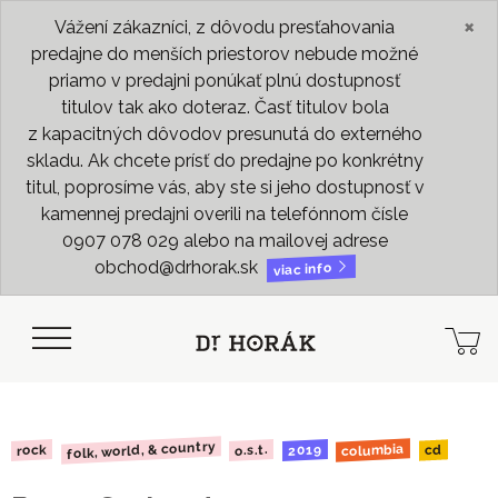
×
Vážení zákazníci, z dôvodu presťahovania
predajne do menších priestorov nebude možné
priamo v predajni ponúkať plnú dostupnosť
titulov tak ako doteraz. Časť titulov bola
z kapacitných dôvodov presunutá do externého
skladu. Ak chcete prísť do predajne po konkrétny
titul, poprosíme vás, aby ste si jeho dostupnosť v
kamennej predajni overili na telefónnom čísle
0907 078 029 alebo na mailovej adrese
obchod@drhorak.sk
viac info
folk, world, & country
columbia
2019
o.s.t.
rock
cd