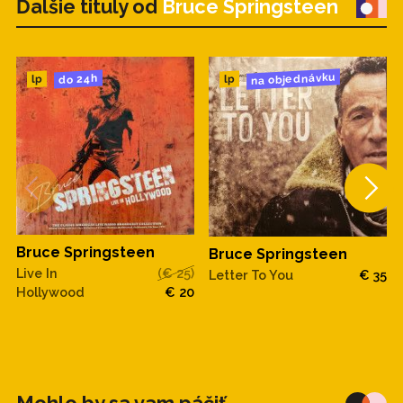
Ďalšie tituly od
Bruce Springsteen
na objednávku
do 24h
lp
lp
Bruce Springsteen
Bruce Springsteen
Live In
(€ 25)
Letter To You
€ 35
Hollywood
€ 20