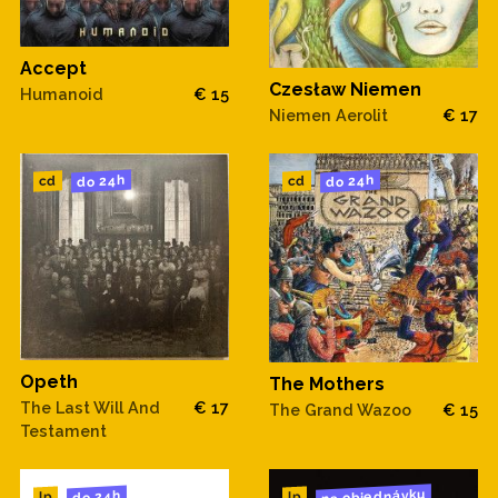
Accept
Czesław Niemen
Humanoid
€ 15
Niemen Aerolit
€ 17
do 24h
do 24h
cd
cd
Opeth
The Mothers
The Last Will And
€ 17
The Grand Wazoo
€ 15
Testament
na objednávku
do 24h
lp
lp