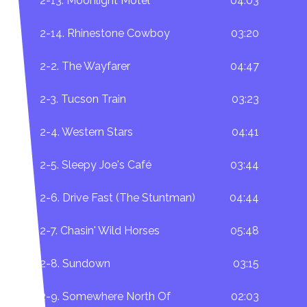
2-13. Moonlight Motel
04:03
2-14. Rhinestone Cowboy
03:20
2-2. The Wayfarer
04:47
2-3. Tucson Train
03:23
2-4. Western Stars
04:41
2-5. Sleepy Joe's Café
03:44
2-6. Drive Fast (The Stuntman)
04:44
2-7. Chasin' Wild Horses
05:48
2-8. Sundown
03:15
2-9. Somewhere North Of
02:03