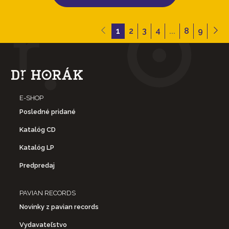
1
2
3
4
...
8
9
E-SHOP
Posledné pridané
Katalóg CD
Katalóg LP
Predpredaj
PAVIAN RECORDS
Novinky z pavian records
Vydavateľstvo