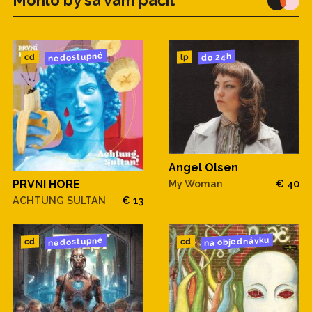
Mohlo by sa vam páčiť
nedostupné
do 24h
cd
lp
Angel Olsen
My Woman
€ 40
PRVNI HORE
ACHTUNG SULTAN
€ 13
na objednávku
nedostupné
cd
cd