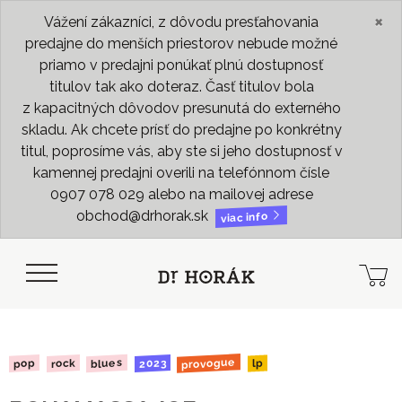
×
Vážení zákazníci, z dôvodu presťahovania
predajne do menších priestorov nebude možné
priamo v predajni ponúkať plnú dostupnosť
titulov tak ako doteraz. Časť titulov bola
z kapacitných dôvodov presunutá do externého
skladu. Ak chcete prísť do predajne po konkrétny
titul, poprosíme vás, aby ste si jeho dostupnosť v
kamennej predajni overili na telefónnom čísle
0907 078 029 alebo na mailovej adrese
obchod@drhorak.sk
viac info
provogue
blues
2023
rock
pop
lp