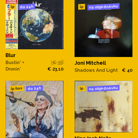
na objednávku
do 24h
lp
lp
Blur
Bustin' +
(€ 35)
Joni Mitchell
Dronin'
€ 23,10
Shadows And Light
€ 40
na objednávku
do 24h
lp box
lp