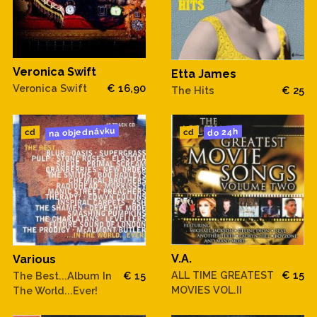
Veronica Swift
Etta James
Veronica Swift
€ 16,90
The Hits
€ 25
na objednávku
do 24h
cd
cd
V.A.
Various
ALL TIME GREATEST
€ 15
The Best...Album In
€ 15
MOVIES VOL.II
The World...Ever!