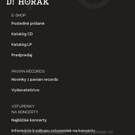
E-SHOP
Posledné pridané
Katalóg CD
Katalóg LP
Predpredaj
PAVIAN RECORDS
Novinky z pavian records
Vydavateľstvo
VSTUPENKY
NA KONCERTY
Najbližšie koncerty
Informácie k nákupu vstupeniek na koncerty
OBCHODNÉ PODMIENKY
ODSTÚPENIE OD