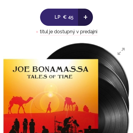
- 3 -
+
1. Just 'Cos You Can Don't Mean You
LP
€ 45
Should
2. Mountain Time
●
titul je dostupný v predajni
3. I Didn't Think She Would Do It
4. The Ballad of John Henry