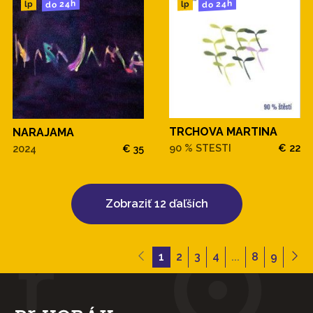
do 24h
do 24h
lp
lp
TRCHOVA MARTINA
NARAJAMA
90 % STESTI
€ 22
2024
€ 35
Zobraziť 12 ďaľších
1
2
3
4
...
8
9