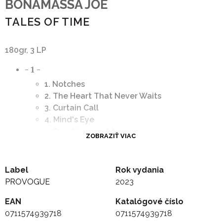
BONAMASSA JOE
TALES OF TIME
180gr, 3 LP
- 1 -
1. Notches
2. The Heart That Never Waits
3. Curtain Call
4. Mind's Eye
5. Questions and Answers
ZOBRAZIŤ VIAC
- 2 -
1. The Loyal Kind
2. Known Unknowns
Label
Rok vydania
3. Time Clocks
PROVOGUE
2023
4. Dust Bowl
EAN
Katalógové číslo
5. Evil Mama
0711574939718
0711574939718
6. Midnight Blues