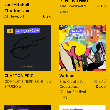
Nine Inch Nails
Joni Mitchell
The Downward
€ 60
The Joni Jam
Spiral
At Newport
€ 45
na objednávku
do 24h
lp
lp
CLAPTON ERIC
Various
COMPLETE REPRISE
€ 329
Eric Clapton's
(€ 125)
STUDIO 2
Crossroads
€ 100
(Guitar Festival
2023)