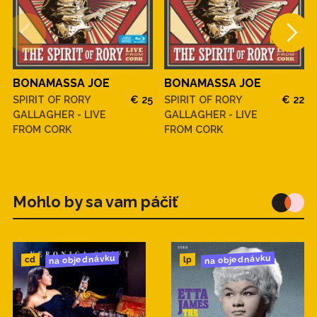
BONAMASSA JOE
BONAMASSA JOE
SPIRIT OF RORY
€ 25
SPIRIT OF RORY
€ 22
GALLAGHER - LIVE
GALLAGHER - LIVE
FROM CORK
FROM CORK
Mohlo by sa vam páčiť
na objednávku
na objednávku
cd
lp