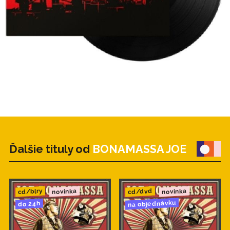
Ďalšie tituly od
BONAMASSA JOE
novinka
novinka
cd/blry
cd/dvd
na objednávku
do 24h