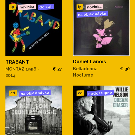
novinka
novinka
do 24h
lp
lp
na objednávku
Daniel Lanois
TRABANT
Belladonna
€ 30
MONTAZ 1996 -
€ 27
Nocturne
2014
na objednávku
nedostupné
cd
cd