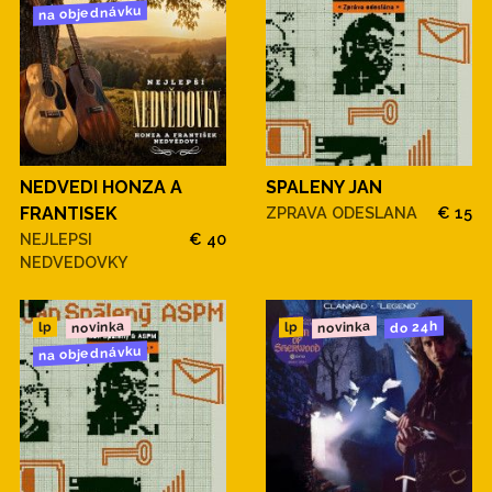
na objednávku
NEDVEDI HONZA A
SPALENY JAN
FRANTISEK
ZPRAVA ODESLANA
€ 15
NEJLEPSI
€ 40
NEDVEDOVKY
novinka
novinka
do 24h
lp
lp
na objednávku