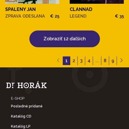
SPALENY JAN
CLANNAD
ZPRAVA ODESLANA
€ 25
LEGEND
€ 35
Zobraziť 12 ďaľších
1
2
3
4
...
8
9
E-SHOP
Posledné pridané
Katalóg CD
Katalóg LP