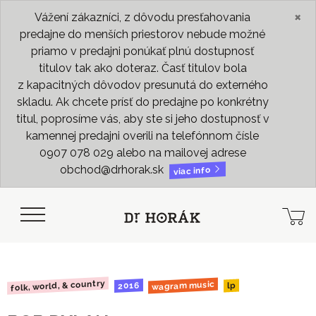
×
Vážení zákazníci, z dôvodu presťahovania
predajne do menších priestorov nebude možné
priamo v predajni ponúkať plnú dostupnosť
titulov tak ako doteraz. Časť titulov bola
z kapacitných dôvodov presunutá do externého
skladu. Ak chcete prísť do predajne po konkrétny
titul, poprosíme vás, aby ste si jeho dostupnosť v
kamennej predajni overili na telefónnom čísle
0907 078 029 alebo na mailovej adrese
obchod@drhorak.sk
viac info
folk, world, & country
wagram music
2016
lp