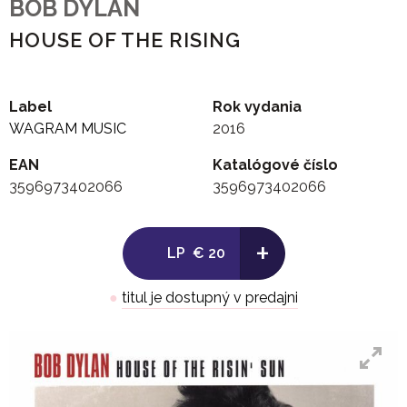
BOB DYLAN
HOUSE OF THE RISING
Label
Rok vydania
WAGRAM MUSIC
2016
EAN
Katalógové číslo
3596973402066
3596973402066
+
LP
€ 20
●
titul je dostupný v predajni