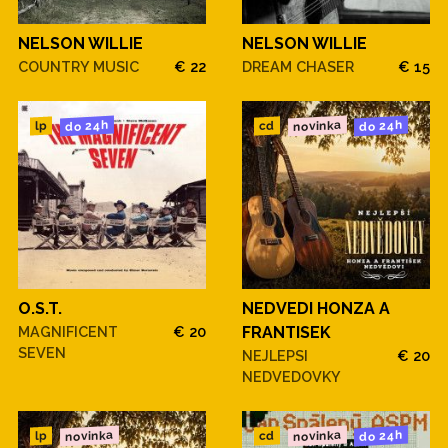
NELSON WILLIE
NELSON WILLIE
COUNTRY MUSIC
€ 22
DREAM CHASER
€ 15
novinka
do 24h
do 24h
cd
lp
O.S.T.
NEDVEDI HONZA A
MAGNIFICENT
€ 20
FRANTISEK
SEVEN
NEJLEPSI
€ 20
NEDVEDOVKY
novinka
novinka
do 24h
cd
lp