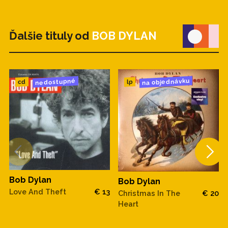
Ďalšie tituly od
BOB DYLAN
na objednávku
nedostupné
cd
lp
Bob Dylan
Bob Dylan
Love And Theft
€ 13
Christmas In The
€ 20
Heart