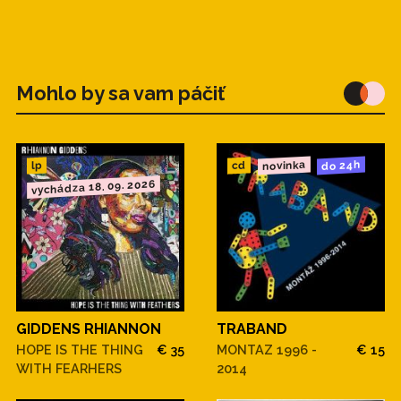
Mohlo by sa vam páčiť
novinka
do 24h
cd
lp
vychádza 18. 09. 2026
GIDDENS RHIANNON
TRABAND
HOPE IS THE THING
€ 35
MONTAZ 1996 -
€ 15
WITH FEARHERS
2014