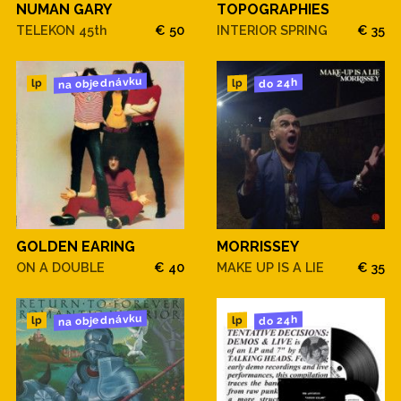
NUMAN GARY
TOPOGRAPHIES
TELEKON 45th
€ 50
INTERIOR SPRING
€ 35
na objednávku
do 24h
lp
lp
GOLDEN EARING
MORRISSEY
ON A DOUBLE
€ 40
MAKE UP IS A LIE
€ 35
na objednávku
do 24h
lp
lp