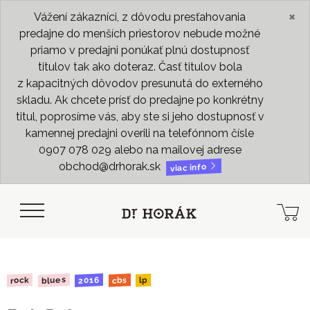
×
Vážení zákazníci, z dôvodu presťahovania
predajne do menších priestorov nebude možné
priamo v predajni ponúkať plnú dostupnosť
titulov tak ako doteraz. Časť titulov bola
z kapacitných dôvodov presunutá do externého
skladu. Ak chcete prísť do predajne po konkrétny
titul, poprosíme vás, aby ste si jeho dostupnosť v
kamennej predajni overili na telefónnom čísle
0907 078 029 alebo na mailovej adrese
obchod@drhorak.sk
viac info
blues
2016
rock
cbs
lp