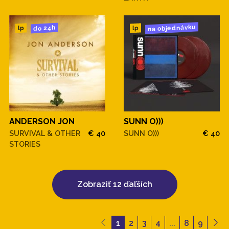
na objednávku
do 24h
lp
lp
ANDERSON JON
SUNN O)))
SURVIVAL & OTHER
€ 40
SUNN O)))
€ 40
STORIES
Zobraziť 12 ďaľších
1
2
3
4
...
8
9