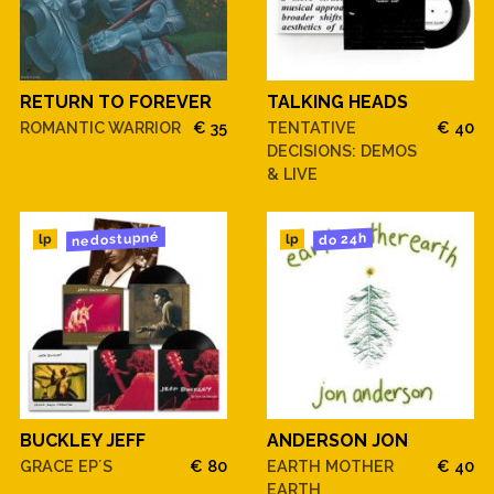
RETURN TO FOREVER
TALKING HEADS
ROMANTIC WARRIOR
€ 35
TENTATIVE
€ 40
DECISIONS: DEMOS
& LIVE
nedostupné
do 24h
lp
lp
BUCKLEY JEFF
ANDERSON JON
GRACE EP´S
€ 80
EARTH MOTHER
€ 40
EARTH