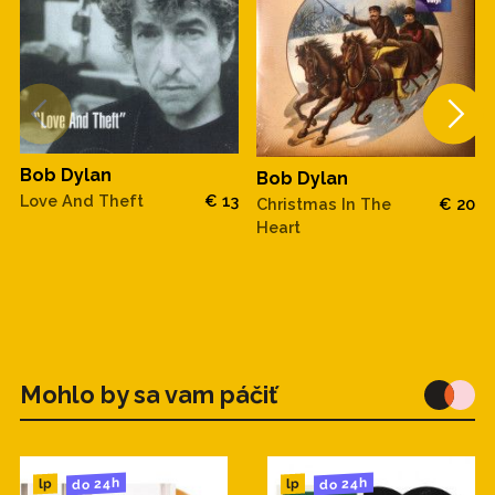
Bob Dylan
Bob Dylan
Love And Theft
€ 13
Christmas In The
€ 20
Heart
Mohlo by sa vam páčiť
do 24h
do 24h
lp
lp