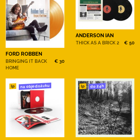
ANDERSON IAN
THICK AS A BRICK 2
€ 50
FORD ROBBEN
BRINGING IT BACK
€ 30
HOME
na objednávku
do 24h
lp
lp