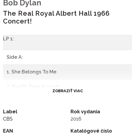
Bob Dylan
The Real Royal Albert Hall 1966
Concert!
LP 1:
Side A:
1. She Belongs To Me
2. Fourth Time Around
ZOBRAZIŤ VIAC
3. Visions Of Johanna
Label
Rok vydania
4. It's All Over Now, Baby Blue
CBS
2016
EAN
-
Katalógové číslo