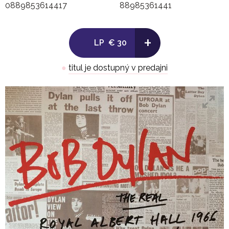
0889853614417
88985361441
Side B:
+
LP
€ 30
1. Desolation Row
●
titul je dostupný v predajni
2. Just Like A Woman
3. Mr. Tambourine Man
.
LP 2:
Side C:
1. Tell Me, Momma
2. I Don't Believe You (She Acts Like We Never Have Me