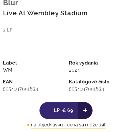
Blur
Live At Wembley Stadium
3 LP
Label
Rok vydania
WM
2024
EAN
Katalógové číslo
5054197991639
5054197991639
+
LP
€ 69
●
na objednávku - cena sa môže líšiť