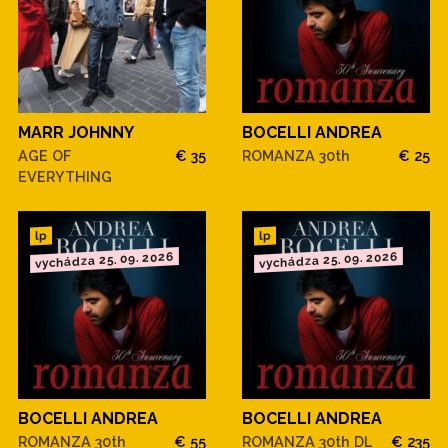
MARR JOHNNY
BOCELLI ANDREA
AGE OF
€ 35
ROMANZA 30th
€ 25
EVERYTHING
lp
lp
vychádza 25. 09. 2026
vychádza 25. 09. 2026
BOCELLI ANDREA
BOCELLI ANDREA
ROMANZA 30th
€ 55
ROMANZA 30th DL
€ 235