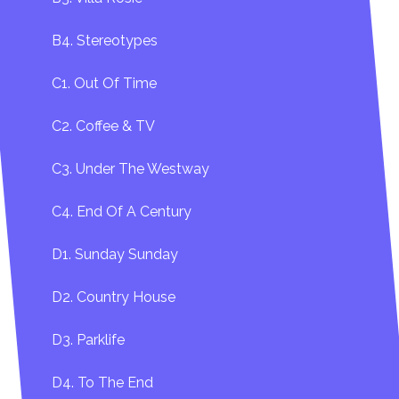
B4. Stereotypes
C1. Out Of Time
C2. Coffee & TV
C3. Under The Westway
C4. End Of A Century
D1. Sunday Sunday
D2. Country House
D3. Parklife
D4. To The End