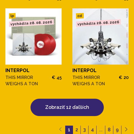
cd
lp
vychádza 28. 08. 2026
vychádza 28. 08. 2026
INTERPOL
INTERPOL
THIS MIRROR
€ 45
THIS MIRROR
€ 20
WEIGHS A TON
WEIGHS A TON
Zobraziť 12 ďaľších
1
2
3
4
...
8
9