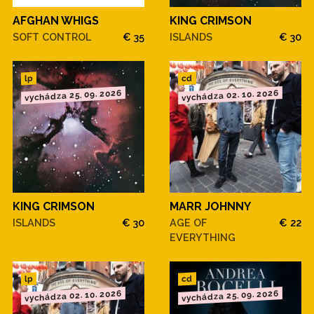
AFGHAN WHIGS
KING CRIMSON
SOFT CONTROL
€ 35
ISLANDS
€ 30
cd
lp
vychádza 25. 09. 2026
vychádza 02. 10. 2026
KING CRIMSON
MARR JOHNNY
ISLANDS
€ 30
AGE OF
€ 22
EVERYTHING
cd
lp
vychádza 02. 10. 2026
vychádza 25. 09. 2026