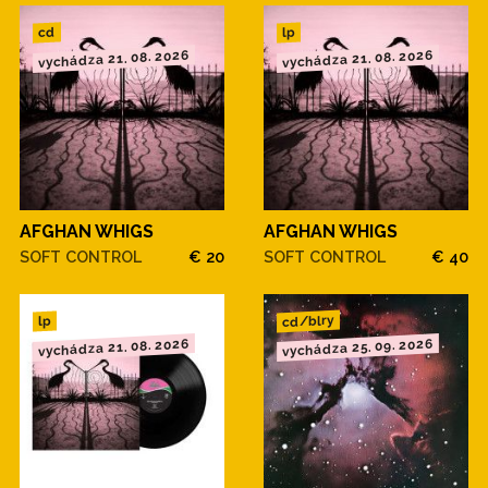
cd
lp
vychádza 21. 08. 2026
vychádza 21. 08. 2026
AFGHAN WHIGS
AFGHAN WHIGS
SOFT CONTROL
€ 20
SOFT CONTROL
€ 40
cd/blry
lp
vychádza 21. 08. 2026
vychádza 25. 09. 2026