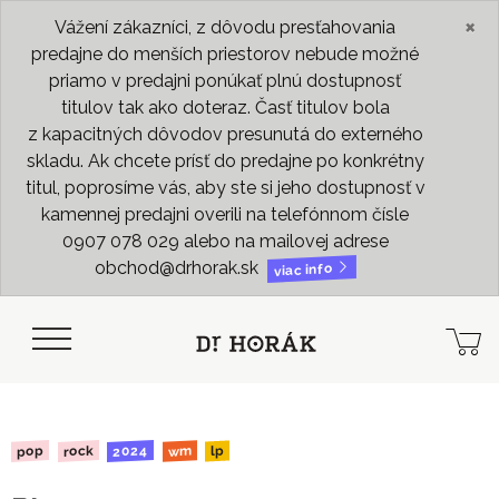
×
Vážení zákazníci, z dôvodu presťahovania
predajne do menších priestorov nebude možné
priamo v predajni ponúkať plnú dostupnosť
titulov tak ako doteraz. Časť titulov bola
z kapacitných dôvodov presunutá do externého
skladu. Ak chcete prísť do predajne po konkrétny
titul, poprosíme vás, aby ste si jeho dostupnosť v
kamennej predajni overili na telefónnom čísle
0907 078 029 alebo na mailovej adrese
obchod@drhorak.sk
viac info
2024
rock
pop
wm
lp