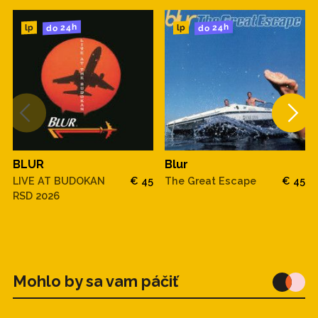
do 24h
do 24h
lp
lp
BLUR
Blur
LIVE AT BUDOKAN
€ 45
The Great Escape
€ 45
RSD 2026
Mohlo by sa vam páčiť