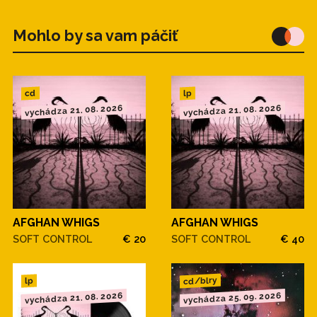
Mohlo by sa vam páčiť
cd
lp
vychádza 21. 08. 2026
vychádza 21. 08. 2026
AFGHAN WHIGS
AFGHAN WHIGS
SOFT CONTROL
€ 20
SOFT CONTROL
€ 40
cd/blry
lp
vychádza 21. 08. 2026
vychádza 25. 09. 2026