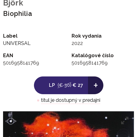
Björk
Biophilia
Label
Rok vydania
UNIVERSAL
2022
EAN
Katalógové číslo
5016958141769
5016958141769
+
LP
(€ 30)
€ 27
●
titul je dostupný v predajni