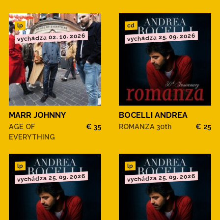
cd
lp
vychádza 02. 10. 2026
vychádza 25. 09. 2026
MARR JOHNNY
BOCELLI ANDREA
AGE OF
€ 35
ROMANZA 30th
€ 25
EVERYTHING
lp
lp
vychádza 25. 09. 2026
vychádza 25. 09. 2026