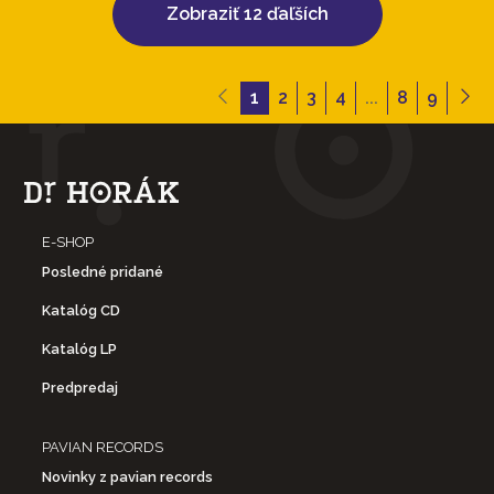
Zobraziť 12 ďaľších
1
2
3
4
...
8
9
E-SHOP
Posledné pridané
Katalóg CD
Katalóg LP
Predpredaj
PAVIAN RECORDS
Novinky z pavian records