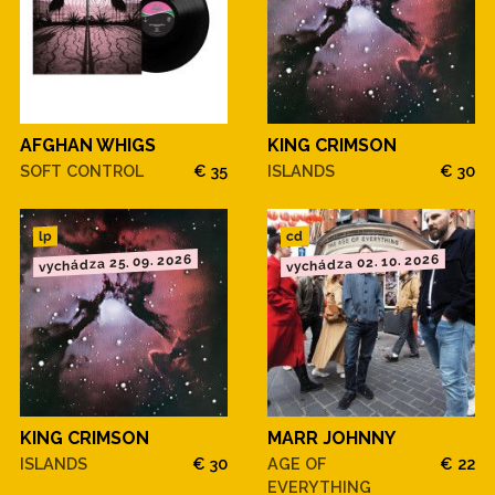
AFGHAN WHIGS
KING CRIMSON
SOFT CONTROL
€ 35
ISLANDS
€ 30
cd
lp
vychádza 25. 09. 2026
vychádza 02. 10. 2026
KING CRIMSON
MARR JOHNNY
ISLANDS
€ 30
AGE OF
€ 22
EVERYTHING