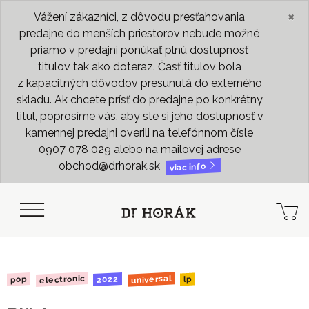
×
Vážení zákazníci, z dôvodu presťahovania
predajne do menších priestorov nebude možné
priamo v predajni ponúkať plnú dostupnosť
titulov tak ako doteraz. Časť titulov bola
z kapacitných dôvodov presunutá do externého
skladu. Ak chcete prísť do predajne po konkrétny
titul, poprosíme vás, aby ste si jeho dostupnosť v
kamennej predajni overili na telefónnom čísle
0907 078 029 alebo na mailovej adrese
obchod@drhorak.sk
viac info
electronic
universal
2022
pop
lp