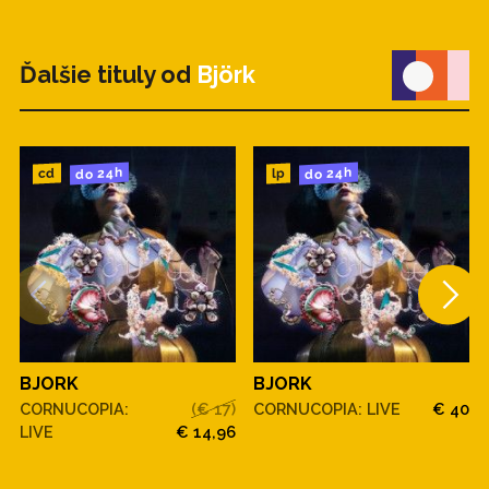
Ďalšie tituly od
Björk
do 24h
do 24h
cd
lp
BJORK
BJORK
CORNUCOPIA:
(€ 17)
CORNUCOPIA: LIVE
€ 40
LIVE
€ 14,96