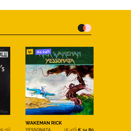
do 24h
lp
WAKEMAN RICK
(€ 35)
YESSONATA
(€ 40)
€ 34,80