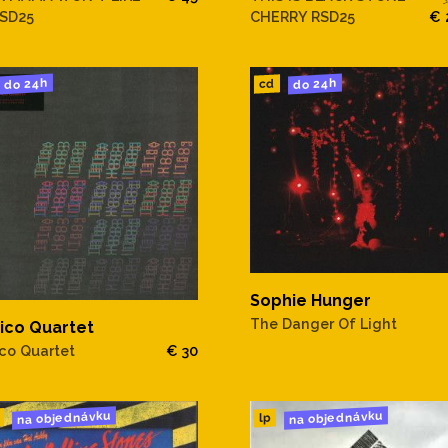
SD25
CHERRY RSD25
€ 
do 24h
do 24h
cd
Sophie Hunger
The Danger Of Light
ico Quartet
ico Quartet
€ 30
na objednávku
na objednávku
lp