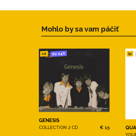
Mohlo by sa vam páčiť
do 24h
cd
lp
GENESIS
QUA
COLLECTION 2 CD
€ 15
YOU