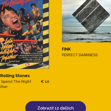
FINK
PERFECT DARKNESS
Rolling Stones
s Spend The Night
€ 10
ther
Zobraziť 12 ďaľších