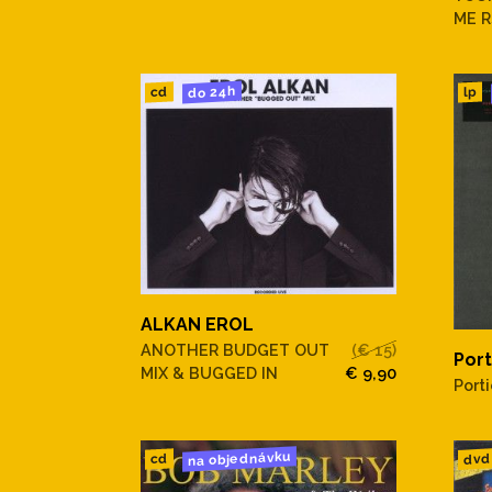
ME R
do 24h
cd
lp
ALKAN EROL
ANOTHER BUDGET OUT
(€ 15)
Port
MIX & BUGGED IN
€ 9,90
Port
na objednávku
dvd
cd