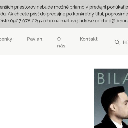
nších priestorov nebude možné priamo v predajni ponúkať pln
. Ak chcete prísť do predajne po konkrétny titul, poprosíme 
m čísle 0907 078 029 alebo na mailovej adrese obchod@drhor
penky
Pavian
O
Kontakt
nás