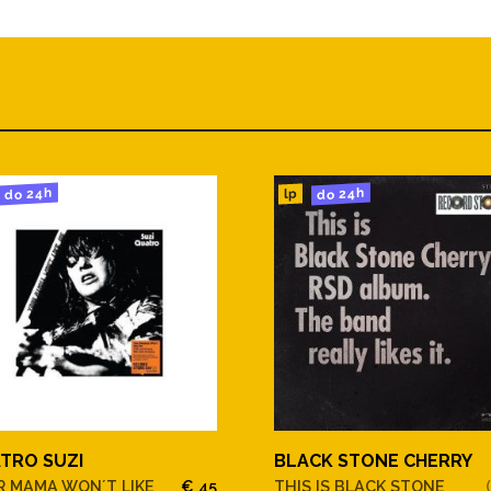
do 24h
do 24h
lp
TRO SUZI
BLACK STONE CHERRY
R MAMA WON´T LIKE
€ 45
THIS IS BLACK STONE