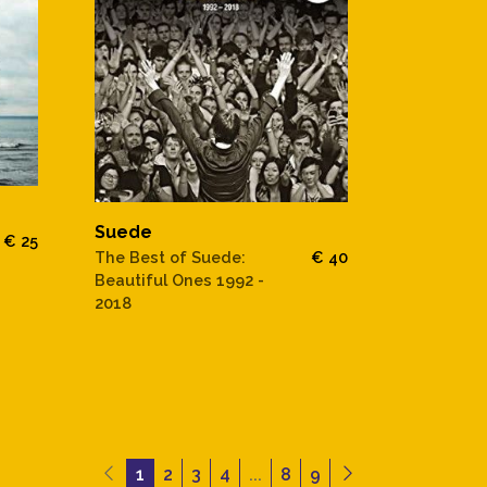
Suede
€ 25
The Best of Suede:
€ 40
Beautiful Ones 1992 -
2018
1
2
3
4
...
8
9