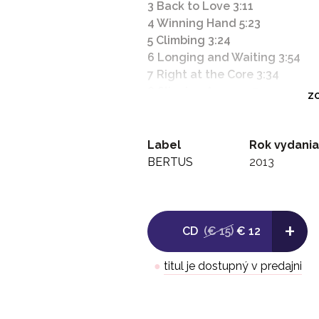
3 Back to Love 3:11
4 Winning Hand 5:23
5 Climbing 3:24
6 Longing and Waiting 3:54
7 Right at the Core 3:34
8 Slipping Away 5:57
ZO
9 Lost for Now 3:36
10 Astray 4:11
11 Never Be the Same 3:20
Label
Rok vydania
12 Butterfly 6:41
BERTUS
2013
13 The Flow 3:58
14 Outro 1:06
+
CD
(€ 15)
€ 12
●
titul je dostupný v predajni