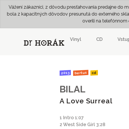
Vážení zákazníci, z dôvodu presťahovania predajne do me
bola z kapacitných dôvodov presunutá do externého skladu
overili na telefónno
Vinyl
CD
Vstu
bertus
2013
cd
BILAL
A Love Surreal
1 Intro 1:07
2 West Side Girl 3:28