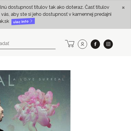
×
ú dostupnosť titulov tak ako doteraz. Časť titulov
vás, aby ste si jeho dostupnosť v kamennej predajni
ak.sk
viac info