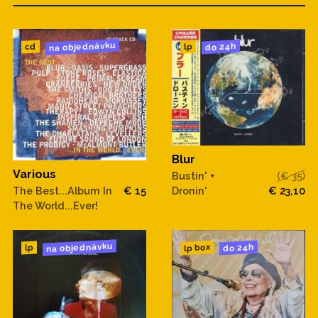
na objednávku
do 24h
cd
lp
Blur
Various
Bustin' +
(€ 35)
Dronin'
€ 23,10
The Best...Album In
€ 15
The World...Ever!
na objednávku
do 24h
lp box
lp