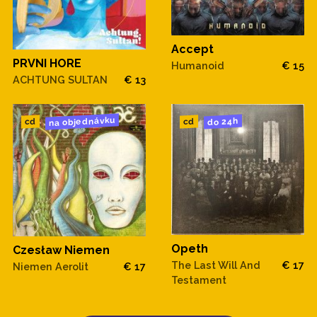
Accept
PRVNI HORE
Humanoid
€ 15
ACHTUNG SULTAN
€ 13
na objednávku
do 24h
cd
cd
Opeth
Czesław Niemen
The Last Will And
€ 17
Niemen Aerolit
€ 17
Testament