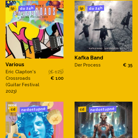
do 24h
do 24h
lp
lp
Kafka Band
Various
Der Process
€ 35
Eric Clapton's
(€ 125)
Crossroads
€ 100
(Guitar Festival
2023)
nedostupné
nedostupné
cd
cd