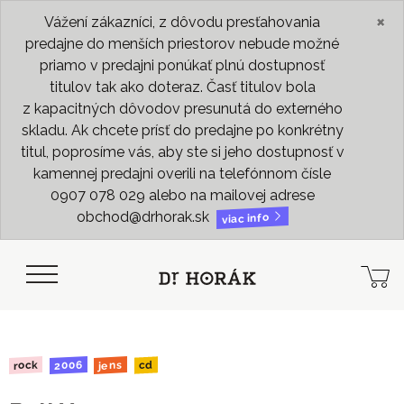
×
Vážení zákazníci, z dôvodu presťahovania
predajne do menších priestorov nebude možné
priamo v predajni ponúkať plnú dostupnosť
titulov tak ako doteraz. Časť titulov bola
z kapacitných dôvodov presunutá do externého
skladu. Ak chcete prísť do predajne po konkrétny
titul, poprosíme vás, aby ste si jeho dostupnosť v
kamennej predajni overili na telefónnom čísle
0907 078 029 alebo na mailovej adrese
obchod@drhorak.sk
viac info
2006
rock
jens
cd