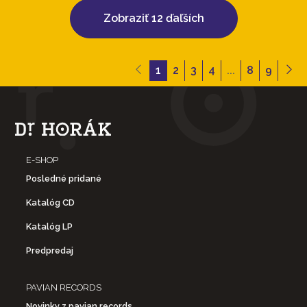
Zobraziť 12 ďaľších
1
2
3
4
...
8
9
E-SHOP
Posledné pridané
Katalóg CD
Katalóg LP
Predpredaj
PAVIAN RECORDS
Novinky z pavian records