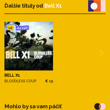
Ďalšie tituly od
Bell X1
do 24h
cd
BELL X1
BLOODLESS COUP
€ 15
Mohlo by sa vam páčiť