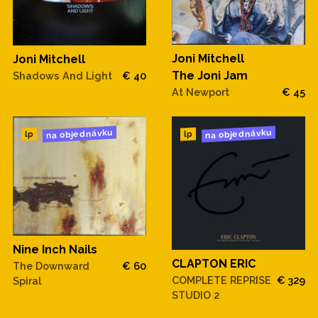
Joni Mitchell
Joni Mitchell
The Joni Jam
Shadows And Light
€ 40
At Newport
€ 45
na objednávku
na objednávku
lp
lp
Nine Inch Nails
CLAPTON ERIC
The Downward
€ 60
COMPLETE REPRISE
€ 329
Spiral
STUDIO 2