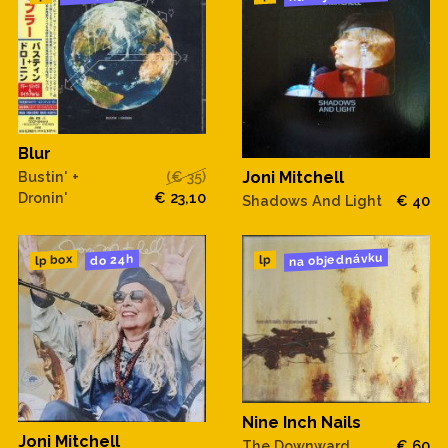
Blur
Bustin' +
(€ 35)
Joni Mitchell
Dronin'
€ 23,10
Shadows And Light
€ 40
na objednávku
do 24h
lp box
lp
Nine Inch Nails
Joni Mitchell
The Downward
€ 60