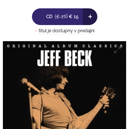
7. I Gotta Have a Song
+
8. Highways
CD
(€ 20)
€ 15
9. Definitely Maybe
- 3 -
●
titul je dostupný v predajni
1. You Know What I Mean
2. She's a Woman
3. Constipated Duck
4. Air Blower
5. Scatterbrain
6. Cause We've Ended As Lovers
7. Thelonius
8. Freeway Jam
9. Diamond Dust
- 4 -
1. Led Boots
2. Come Dancing
3. Goodbye Pork Pie Hat
4. Head For Backstage Pass