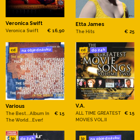
Veronica Swift
Etta James
Veronica Swift
€ 16,90
The Hits
€ 25
na objednávku
do 24h
cd
cd
V.A.
Various
ALL TIME GREATEST
€ 15
The Best...Album In
€ 15
MOVIES VOL.II
The World...Ever!
na objednávku
do 24h
lp
lp