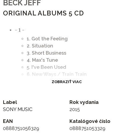
BECK JEFF
ORIGINAL ALBUMS 5 CD
- 1 -
1. Got the Feeling
2. Situation
3. Short Business
4. Max's Tune
5. I've Been Used
6. New Ways / Train Train
7. Jody
ZOBRAZIŤ VIAC
- 2 -
1. Ice Cream Cakes
Label
Rok vydania
2. Glad All Over
SONY MUSIC
2015
3. Tonight I'll Be Staying Here With You
4. Sugar Cane
EAN
Katalógové číslo
5. I Can't Give Back the Love I Feel For You
0888751056329
0888751053329
6. Going Down