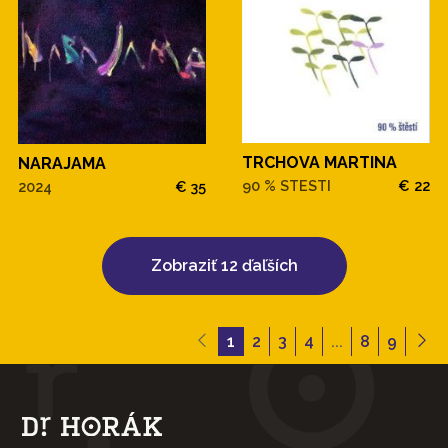
TRCHOVA MARTINA
NARAJAMA
90 % STESTI
€ 22
2024
€ 35
Zobraziť 12 ďaľších
1
2
3
4
...
8
9