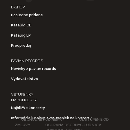
E-SHOP
Posledné pridané
Katalóg CD
Katalóg LP
Predpredaj
PAVIAN RECORDS
Novinky z pavian records
Vydavateľstvo
VSTUPENKY
NA KONCERTY
Najbližšie koncerty
Informácie k nákupu vstupeniek na koncerty
OBCHODNÉ PODMIENKY
ODSTÚPENIE OD
ZMLUVY
OCHRANA OSOBNÝCH ÚDAJOV