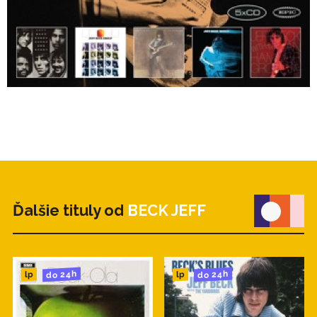
5. Blue Wind
6. Sophie
7. Play With Me
8. Love is Green
- 5 -
1. Freeway Jam
2. Earth (Still Our Only Home)
3. She's a Woman
4. Full Moon Boogie
5. Darkness / Earth In Search of a Sun
6. Scatterbrain
7. Blue Wind
Ďalšie tituly od
BECK JEFF
do 24h
do 24h
lp
lp