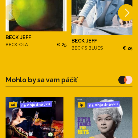
BECK JEFF
BECK JEFF
BECK-OLA
€ 25
BECK´S BLUES
€ 25
Mohlo by sa vam páčiť
na objednávku
na objednávku
cd
lp