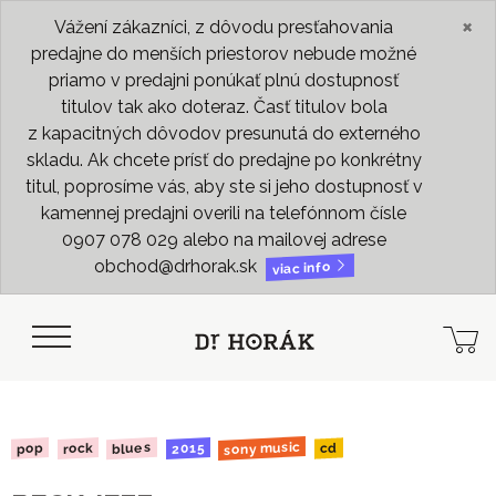
×
Vážení zákazníci, z dôvodu presťahovania
predajne do menších priestorov nebude možné
priamo v predajni ponúkať plnú dostupnosť
titulov tak ako doteraz. Časť titulov bola
z kapacitných dôvodov presunutá do externého
skladu. Ak chcete prísť do predajne po konkrétny
titul, poprosíme vás, aby ste si jeho dostupnosť v
kamennej predajni overili na telefónnom čísle
0907 078 029 alebo na mailovej adrese
obchod@drhorak.sk
viac info
sony music
blues
2015
rock
pop
cd