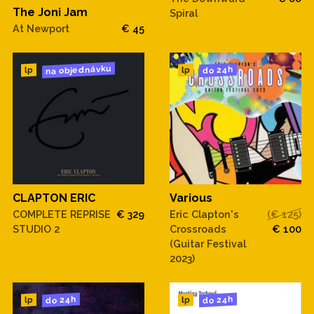
The Joni Jam
Spiral
At Newport
€ 45
na objednávku
do 24h
lp
lp
CLAPTON ERIC
Various
COMPLETE REPRISE
€ 329
Eric Clapton's
(€ 125)
STUDIO 2
Crossroads
€ 100
(Guitar Festival
2023)
do 24h
do 24h
lp
lp