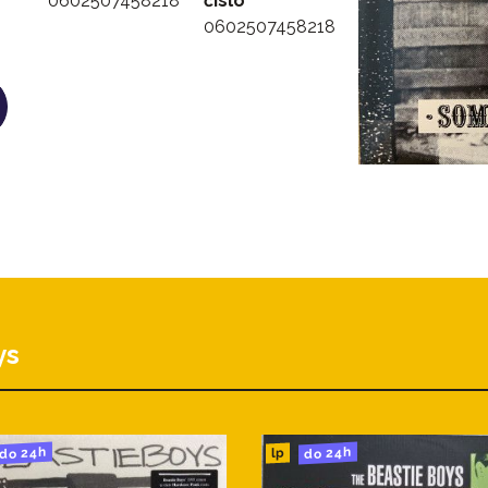
0602507458218
číslo
0602507458218
ys
do 24h
do 24h
lp