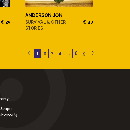
ANDERSON JON
€ 25
SURVIVAL & OTHER
€ 40
STORIES
1
2
3
4
...
8
9
Y
certy
nákupu
a koncerty