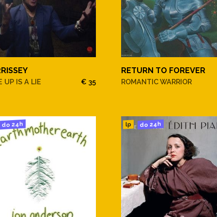
RISSEY
RETURN TO FOREVER
 UP IS A LIE
€ 35
ROMANTIC WARRIOR
do 24h
do 24h
lp