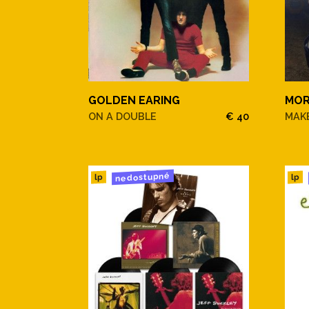
GOLDEN EARING
MOR
ON A DOUBLE
€ 40
MAKE
nedostupné
lp
lp