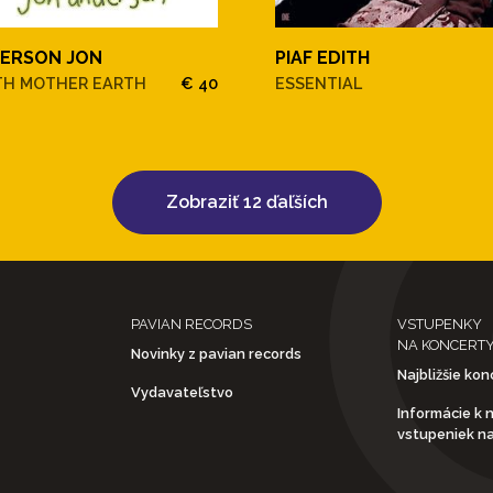
ERSON JON
PIAF EDITH
TH MOTHER EARTH
€ 40
ESSENTIAL
Zobraziť 12 ďaľších
PAVIAN RECORDS
VSTUPENKY
NA KONCERT
Novinky z pavian records
Najbližšie kon
Vydavateľstvo
Informácie k 
vstupeniek n