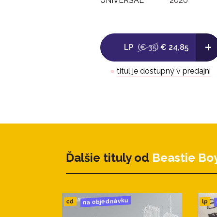
UNIVERSAL
2020
+
LP
(€ 35)
€ 24,85
●
titul je dostupný v predajni
Ďalšie tituly od
Beastie Bo
na objednávku
cd
lp