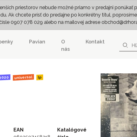
nších priestorov nebude možné priamo v predajni ponúkať pln
. Ak chcete prísť do predajne po konkrétny titul, poprosíme 
m čísle 0907 078 029 alebo na mailovej adrese obchod@drhor
penky
Pavian
O
Kontakt
nás
universal
2020
lp
EAN
Katalógové