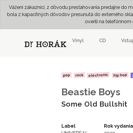
Vážení zákazníci, z dôvodu presťahovania predajne do me
bola z kapacitných dôvodov presunutá do externého skladu
overili na telefónno
Vinyl
CD
Vstu
electronic
hip hop
rock
pop
Beastie Boys
Some Old Bullshit
Label
Rok vydania