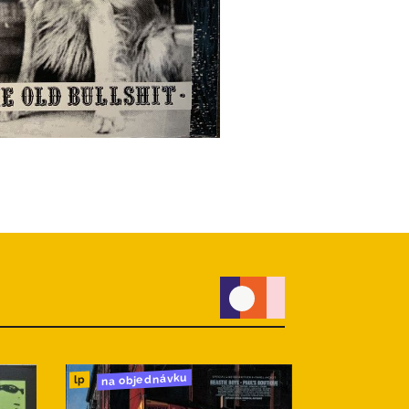
na objednávku
do 24h
lp
lp