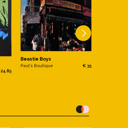
Beastie Boys
Beastie Bo
Paul's Boutique
€ 35
 24,85
To The 5 Bor