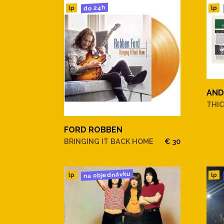
do 24h
lp
lp
AND
THIC
FORD ROBBEN
BRINGING IT BACK HOME
€ 30
na objednávku
lp
lp