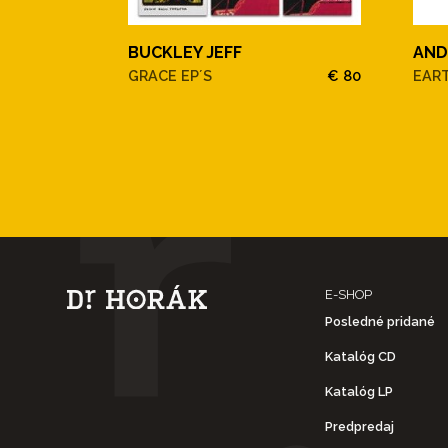
BUCKLEY JEFF
AND
GRACE EP´S
€ 80
EAR
E-SHOP
Posledné pridané
Katalóg CD
Katalóg LP
Predpredaj