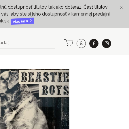
×
ú dostupnosť titulov tak ako doteraz. Časť titulov
vás, aby ste si jeho dostupnosť v kamennej predajni
ak.sk
viac info