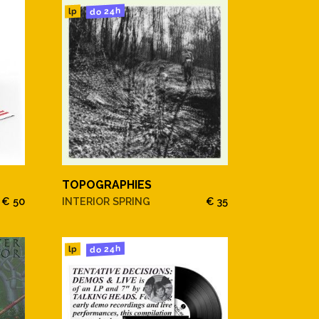
do 24h
lp
TOPOGRAPHIES
€ 50
INTERIOR SPRING
€ 35
do 24h
lp