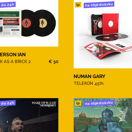
na objednávku
do 24h
lp
ERSON IAN
K AS A BRICK 2
€ 50
NUMAN GARY
TELEKON 45th
na objednávku
do 24h
lp