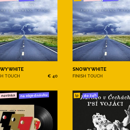
WY WHITE
SNOWY WHITE
SH TOUCH
€ 40
FINISH TOUCH
na objednávku
novinka
do 24h
lp