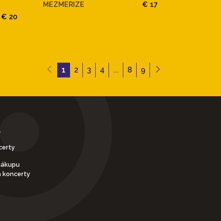
MEZMERIZE
€ 17
€ 20
1
2
3
4
...
8
9
Y
certy
nákupu
a koncerty