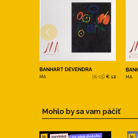
BANHART DEVENDRA
BAN
MA
(€ 15)
€ 12
MA
Mohlo by sa vam páčiť
na objednávku
novinka
lp
lp