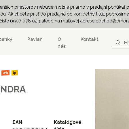
nších priestorov nebude možné priamo v predajni ponúkať pln
. Ak chcete prísť do predajne po konkrétny titul, poprosíme 
m čísle 0907 078 029 alebo na mailovej adrese obchod@drhor
penky
Pavian
O
Kontakt
nás
wb
lp
ENDRA
EAN
Katalógové