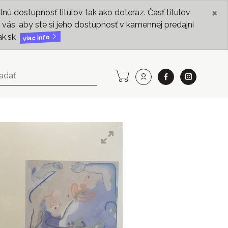
×
ú dostupnosť titulov tak ako doteraz. Časť titulov
vás, aby ste si jeho dostupnosť v kamennej predajni
ak.sk
viac info