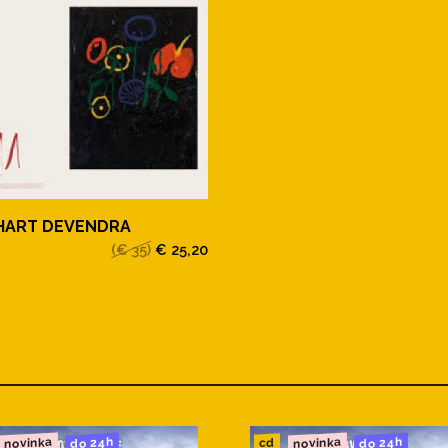
HART DEVENDRA
(€ 35)
€ 25,20
novinka
novinka
do 24h
do 24h
cd