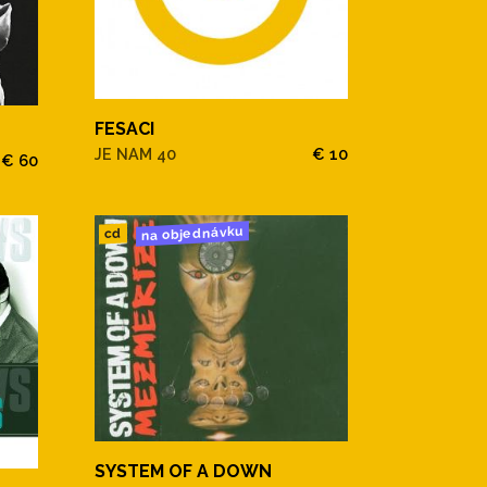
FESACI
JE NAM 40
€ 10
€ 60
na objednávku
cd
SYSTEM OF A DOWN