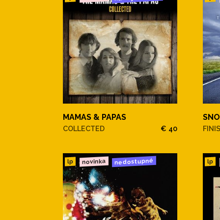
MAMAS & PAPAS
SNO
COLLECTED
€ 40
FINI
nedostupné
novinka
lp
lp