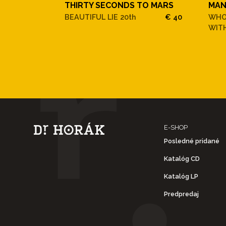
THIRTY SECONDS TO MARS
MAN
BEAUTIFUL LIE 20th
€ 40
WHO
WITH
E-SHOP
Posledné pridané
Katalóg CD
Katalóg LP
Predpredaj