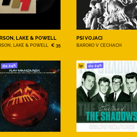
RSON, LAKE & POWELL
PSI VOJACI
RSON, LAKE & POWELL
€ 35
BAROKO V CECHACH
do 24h
do 24h
lp