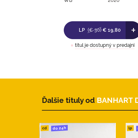
WB
2020
+
LP
(€ 30)
€ 19,80
●
titul je dostupný v predajni
Ďalšie tituly od
BANHART 
do 24h
cd
lp