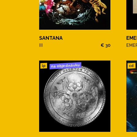
SANTANA
EME
III
€ 30
EME
na objednávku
cd
lp