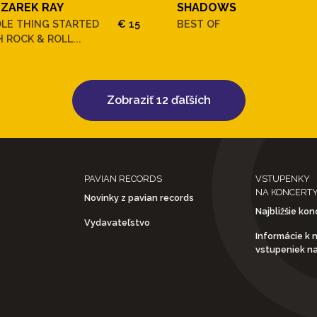
ZAREK RAY
SHADOWS
LE THING STARTED
€ 15
BEST OF
 ROCK & ROLL...
Zobraziť 12 ďaľších
PAVIAN RECORDS
VSTUPENKY
NA KONCERT
Novinky z pavian records
Najbližšie kon
Vydavateľstvo
Informácie k 
vstupeniek n