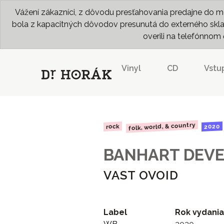
Vážení zákazníci, z dôvodu presťahovania predajne do me
bola z kapacitných dôvodov presunutá do externého skladu
overili na telefónno
Vinyl
CD
Vstu
folk, world, & country
2020
rock
BANHART DEV
VAST OVOID
Label
Rok vydania