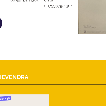
0075597921304
číslo
0075597921304
DEVENDRA
do 24h