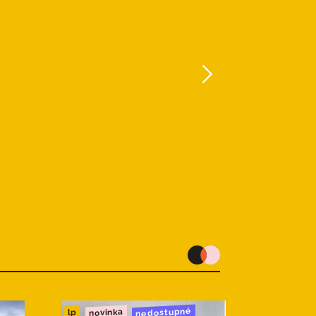
nedostupné
novinka
lp