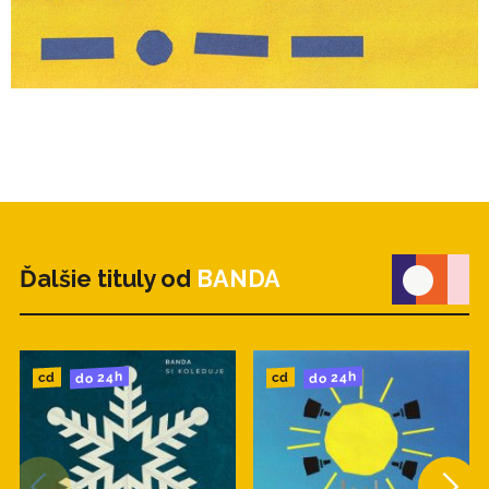
hudobných tradícií. Je to nová hudba, svieža
a komunikatívna.
1.Ftaček 3:43
2.Čumaky 4:59
3.Horčica5:16
4. Usni 6:04
Ďalšie tituly od
BANDA
5.Polnoc 3:59
6.Suníčko 7:14
do 24h
do 24h
cd
cd
7.Telegrafy 5:05
8.Hádanočka 4:04
9.Tu som 5:21