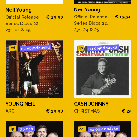
Neil Young
Neil Young
Official Release
€ 19,90
Official Release
€ 19,90
Series Discs 22,
Series Discs 22,
23+, 24 & 25
23+, 24 & 25
na objednávku
na objednávku
cd
lp
CASH JOHNNY
YOUNG NEIL
CHRISTMAS
€ 25
ARC
€ 19,90
na objednávku
do 24h
cd
lp