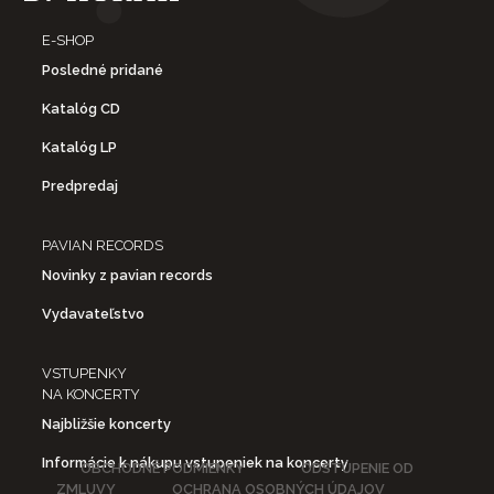
E-SHOP
Posledné pridané
Katalóg CD
Katalóg LP
Predpredaj
PAVIAN RECORDS
Novinky z pavian records
Vydavateľstvo
VSTUPENKY
NA KONCERTY
Najbližšie koncerty
Informácie k nákupu vstupeniek na koncerty
OBCHODNÉ PODMIENKY
ODSTÚPENIE OD
ZMLUVY
OCHRANA OSOBNÝCH ÚDAJOV