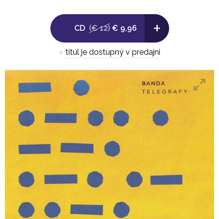
tradičnou ľudovou hudbou ale aj inými hudobnými
+
žánrami a vypočuli si stovky ľudových piesní na starých
CD
(€ 12)
€ 9,96
archívnych nahrávkach.
●
titul je dostupný v predajni
„Dôležité je, aby pesničky boli hudobne a textovo
zaujímavé, neotrepané, čiže vyhýbame sa tzv.
odrhovačkám. Zároveň chceme, aby aj po stáročiach mali
čo povedať súčasnému publiku,“ hovorí o novom albume
líder Samo Smetana.
Dlho očakávaný tretí štúdiový album „Telegrafy“ vydáva
Pavian Records. Na albume hrajú a spievajú Samo
Smetana, spev, husle, mandolína, Eva Brunovská, spev,
klávesy, Alžbeta Lukáčová, spev, cimbal, Ivan Hanula,
spev, viola, Peter Obuch, spev, kontrabas a Igor Ajdži
Sabo, spev, bicie. Na novom opuse Bandy sa je dvanásť
autorských aranžmánov málo známych ľudových piesní.
Sú to hlavne slovenské, ale aj rusínske a rómske piesne.
Skladby vychádzajú z hlbokého poznania slovenských