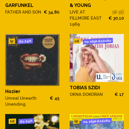
GARFUNKEL
& YOUNG
FATHER AND SON
€ 34,80
LIVE AT
(€ 35)
FILLMORE EAST
€ 30,10
1969
na objednávku
do 24h
cd
lp
TOBIAS SZIDI
Hozier
OKNA DOKORAN
€ 17
Unreal Unearth
€ 45
Unending
na objednávku
do 24h
cd
lp