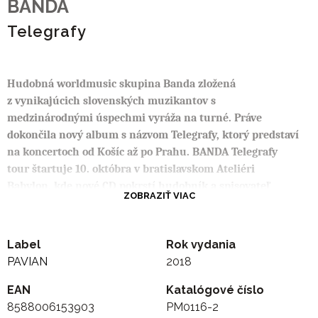
BANDA
Telegrafy
Hudobná worldmusic skupina Banda zložená
z vynikajúcich slovenských muzikantov s
medzinárodnými úspechmi vyráža na turné. Práve
dokončila nový album s názvom Telegrafy, ktorý predstaví
na koncertoch od Košíc až po Prahu. BANDA
Telegrafy
tour štartuje 10. októbra v bratislavskom Ateliéri
Babylon, kde nové CD pokrstí hudobník a spisovateľ
ZOBRAZIŤ VIAC
Braňo Jobus.
Ľudové piesne to nie je len folklór ale aj vzácny hudobný
Label
Rok vydania
poklad, ktorým sa Slovensko môže prezentovať vo svete.
PAVIAN
2018
Tým sa riadi skupina Banda na treťom štúdiovom albume
skupiny Banda s názvom „Telegrafy“. Album vznikal
EAN
Katalógové číslo
postupne počas štyroch rokov koncertovania a hudobníci
8588006153903
PM0116-2
ho nahrávali dlhé dva roky v Trnave. Inšpirovali sa