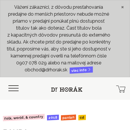
×
Vážení zákazníci, z dôvodu presťahovania
predajne do menších priestorov nebude možné
priamo v predajni ponúkať plnú dostupnosť
titulov tak ako doteraz. Časť titulov bola
z kapacitných dôvodov presunutá do externého
skladu. Ak chcete prísť do predajne po konkrétny
titul, poprosíme vás, aby ste si jeho dostupnosť v
kamennej predajni overili na telefónnom čísle
0907 078 029 alebo na mailovej adrese
obchod@drhorak.sk
viac info
folk, world, & country
pavian
2018
cd