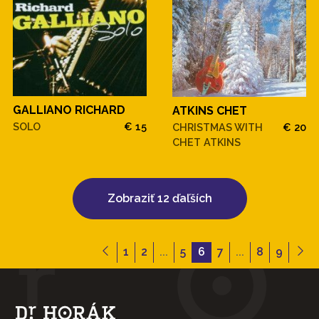
GALLIANO RICHARD
ATKINS CHET
SOLO
€ 15
CHRISTMAS WITH
€ 20
CHET ATKINS
Zobraziť 12 ďaľších
1
2
...
5
6
7
...
8
9