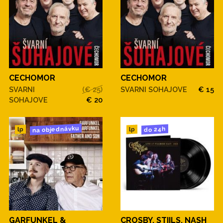
CECHOMOR
CECHOMOR
SVARNI
(€ 25)
SVARNI SOHAJOVE
€ 15
SOHAJOVE
€ 20
na objednávku
do 24h
lp
lp
GARFUNKEL &
CROSBY, STIILS, NASH