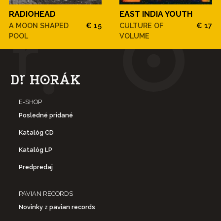
RADIOHEAD
EAST INDIA YOUTH
A MOON SHAPED
€ 15
CULTURE OF
€ 17
POOL
VOLUME
E-SHOP
Posledné pridané
Katalóg CD
Katalóg LP
Predpredaj
PAVIAN RECORDS
Novinky z pavian records