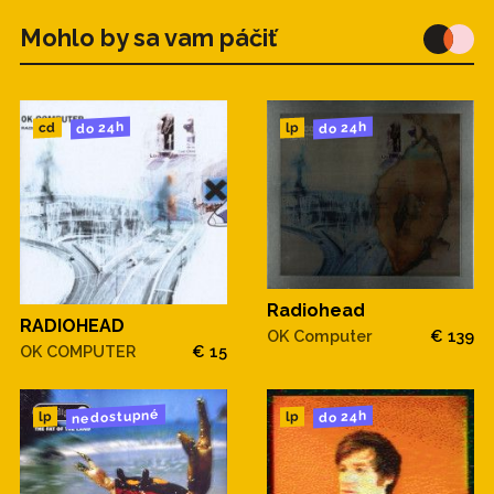
Mohlo by sa vam páčiť
do 24h
do 24h
cd
lp
Radiohead
RADIOHEAD
OK Computer
€ 139
OK COMPUTER
€ 15
nedostupné
do 24h
lp
lp