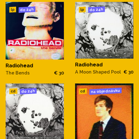
do 24h
do 24h
lp
lp
Radiohead
Radiohead
A Moon Shaped Pool
€ 30
The Bends
€ 30
na objednávku
do 24h
cd
cd