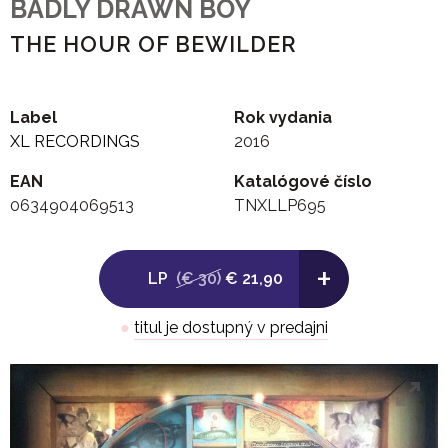
BADLY DRAWN BOY
THE HOUR OF BEWILDER
Label
Rok vydania
XL RECORDINGS
2016
EAN
Katalógové číslo
0634904069513
TNXLLP695
+
LP
(€ 30)
€ 21,90
●
titul je dostupný v predajni