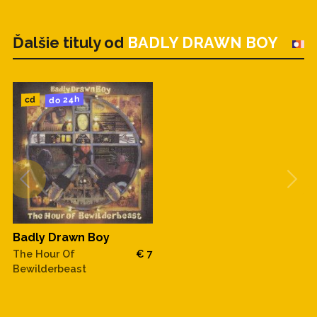
Ďalšie tituly od
BADLY DRAWN BOY
do 24h
cd
Badly Drawn Boy
The Hour Of
€ 7
Bewilderbeast