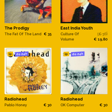
The Prodigy
East India Youth
The Fat Of The Land
€ 35
Culture Of
(€ 30)
Volume
€ 19,80
do 24h
do 24h
lp
lp
Radiohead
Radiohead
Pablo Honey
€ 30
OK Computer
€ 30