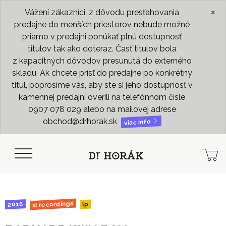
×
Vážení zákazníci, z dôvodu presťahovania
predajne do menších priestorov nebude možné
priamo v predajni ponúkať plnú dostupnosť
titulov tak ako doteraz. Časť titulov bola
z kapacitných dôvodov presunutá do externého
skladu. Ak chcete prísť do predajne po konkrétny
titul, poprosíme vás, aby ste si jeho dostupnosť v
kamennej predajni overili na telefónnom čísle
0907 078 029 alebo na mailovej adrese
obchod@drhorak.sk
viac info
xl recordings
2016
lp