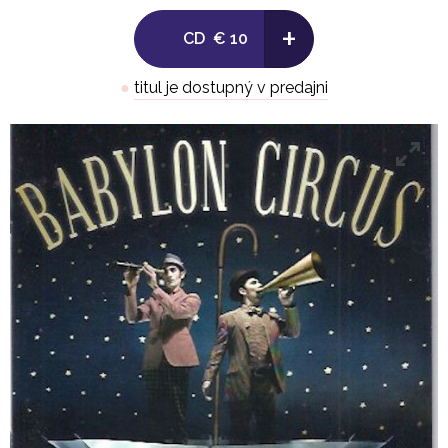
+
CD
€ 10
●
titul je dostupný v predajni