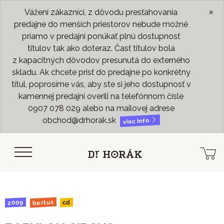
×
Vážení zákazníci, z dôvodu presťahovania
predajne do menších priestorov nebude možné
priamo v predajni ponúkať plnú dostupnosť
titulov tak ako doteraz. Časť titulov bola
z kapacitných dôvodov presunutá do externého
skladu. Ak chcete prísť do predajne po konkrétny
titul, poprosíme vás, aby ste si jeho dostupnosť v
kamennej predajni overili na telefónnom čísle
0907 078 029 alebo na mailovej adrese
obchod@drhorak.sk
viac info
bertus
2009
cd