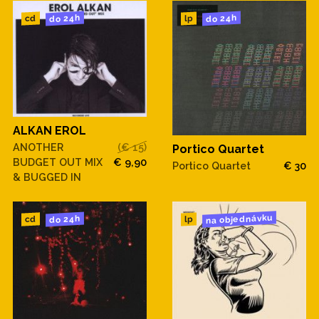
do 24h
do 24h
cd
lp
ALKAN EROL
ANOTHER
(€ 15)
Portico Quartet
BUDGET OUT MIX
€ 9,90
Portico Quartet
€ 30
& BUGGED IN
na objednávku
do 24h
cd
lp