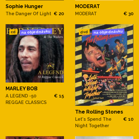
Sophie Hunger
MODERAT
The Danger Of Light
€ 20
MODERAT
€ 30
na objednávku
na objednávku
dvd
cd
MARLEY BOB
A LEGEND -50
€ 15
REGGAE CLASSICS
The Rolling Stones
Let's Spend The
€ 10
Night Together