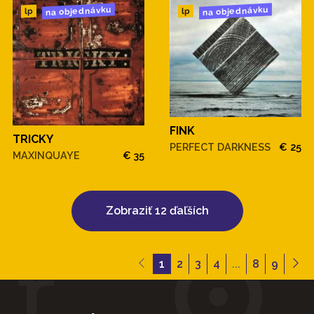
na objednávku
na objednávku
lp
lp
FINK
TRICKY
PERFECT DARKNESS
€ 25
MAXINQUAYE
€ 35
Zobraziť 12 ďaľších
1
2
3
4
...
8
9