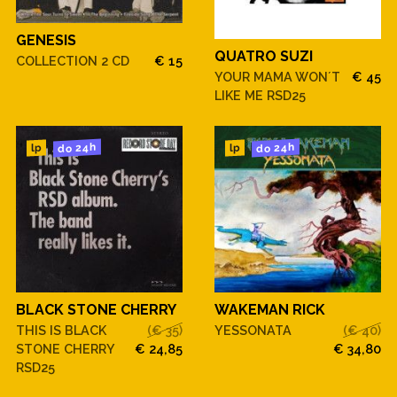
GENESIS
QUATRO SUZI
COLLECTION 2 CD
€ 15
YOUR MAMA WON´T
€ 45
LIKE ME RSD25
do 24h
do 24h
lp
lp
BLACK STONE CHERRY
WAKEMAN RICK
THIS IS BLACK
(€ 35)
YESSONATA
(€ 40)
STONE CHERRY
€ 24,85
€ 34,80
RSD25