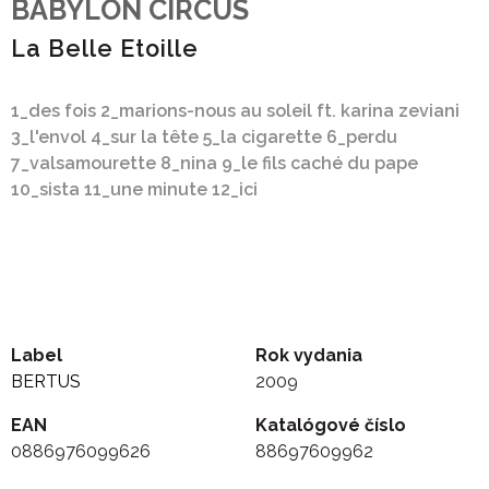
BABYLON CIRCUS
La Belle Etoille
1_des fois 2_marions-nous au soleil ft. karina zeviani
3_l'envol 4_sur la tête 5_la cigarette 6_perdu
7_valsamourette 8_nina 9_le fils caché du pape
10_sista 11_une minute 12_ici
Label
Rok vydania
BERTUS
2009
EAN
Katalógové číslo
0886976099626
88697609962