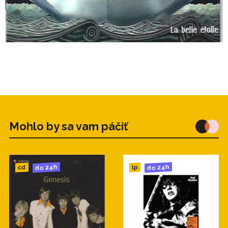
Mohlo by sa vam páčiť
do 24h
do 24h
cd
lp