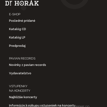
E-SHOP
Posledné pridané
Katalóg CD
Katalóg LP
Predpredaj
PAVIAN RECORDS
Novinky z pavian records
Vydavateľstvo
VSTUPENKY
NA KONCERTY
Najbližšie koncerty
Informácie k nákupu vstupeniek na koncerty
OBCHODNÉ PODMIENKY
ODSTÚPENIE OD