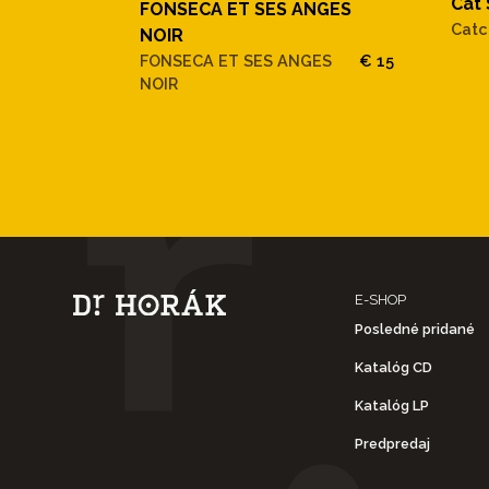
Cat
FONSECA ET SES ANGES
Catc
NOIR
FONSECA ET SES ANGES
€ 15
NOIR
E-SHOP
Posledné pridané
Katalóg CD
Katalóg LP
Predpredaj