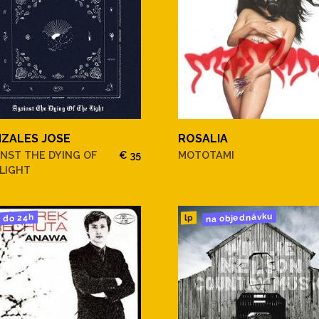
ZALES JOSE
ROSALIA
NST THE DYING OF
€ 35
MOTOTAMI
LIGHT
na objednávku
do 24h
lp