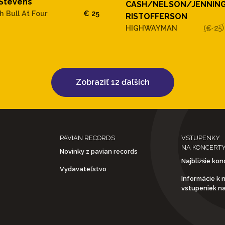
 Stevens
CASH/NELSON/JENNIN
h Bull At Four
€ 25
RISTOFFERSON
HIGHWAYMAN
(€ 25)
Zobraziť 12 ďaľších
PAVIAN RECORDS
VSTUPENKY
NA KONCERT
Novinky z pavian records
Najbližšie kon
Vydavateľstvo
Informácie k 
vstupeniek n