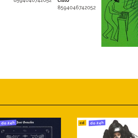
8594046742052
číslo
8594046742052
do 24h
do 24h
cd