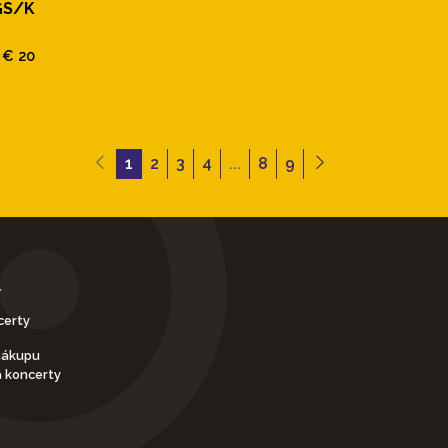
GS/K
€ 20
1
2
3
4
...
8
9
Y
certy
nákupu
a koncerty