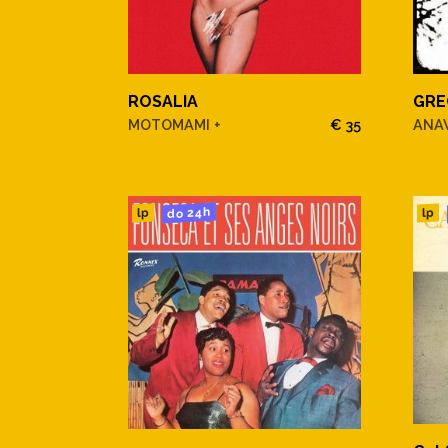
ROSALIA
GRE
MOTOMAMI +
€ 35
ANA
do 24h
lp
lp