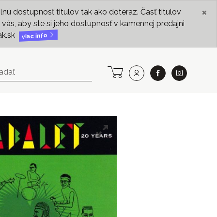
×
ú dostupnosť titulov tak ako doteraz. Časť titulov
vás, aby ste si jeho dostupnosť v kamennej predajni
ak.sk
viac info