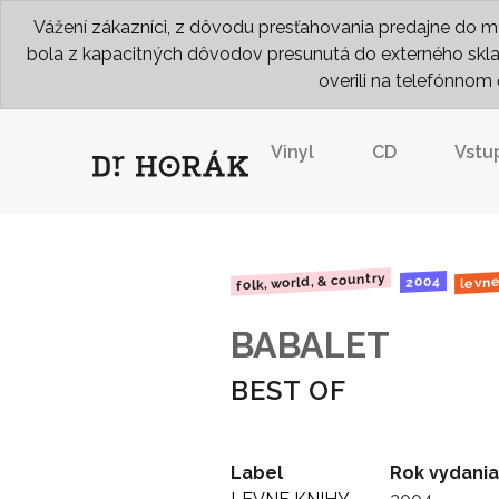
Vážení zákazníci, z dôvodu presťahovania predajne do me
bola z kapacitných dôvodov presunutá do externého skladu
overili na telefónno
Vinyl
CD
Vstu
folk, world, & country
levne
2004
BABALET
BEST OF
Label
Rok vydania