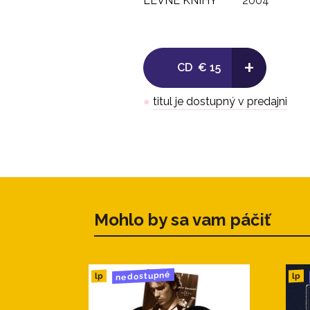
LEVNE KNIHY
2004
+
CD
€ 15
●
titul je dostupný v predajni
Mohlo by sa vam páčiť
nedostupné
lp
lp