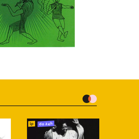
do 24h
lp