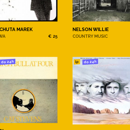
CHUTA MAREK
NELSON WILLIE
WA
€ 25
COUNTRY MUSIC
do 24h
do 24h
lp