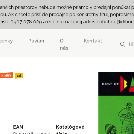
nších priestorov nebude možné priamo v predajni ponúkať pln
. Ak chcete prísť do predajne po konkrétny titul, poprosíme 
m čísle 0907 078 029 alebo na mailovej adrese obchod@drhor
penky
Pavian
O
Kontakt
nás
 knihy
cd
EAN
Katalógové