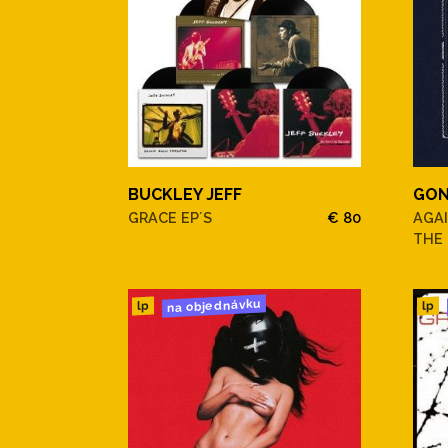
BUCKLEY JEFF
GON
GRACE EP´S
€ 80
AGAI
THE 
na objednávku
lp
lp