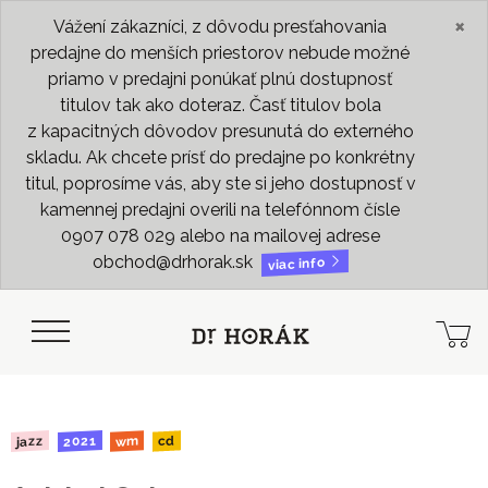
×
Vážení zákazníci, z dôvodu presťahovania
predajne do menších priestorov nebude možné
priamo v predajni ponúkať plnú dostupnosť
titulov tak ako doteraz. Časť titulov bola
z kapacitných dôvodov presunutá do externého
skladu. Ak chcete prísť do predajne po konkrétny
titul, poprosíme vás, aby ste si jeho dostupnosť v
kamennej predajni overili na telefónnom čísle
0907 078 029 alebo na mailovej adrese
obchod@drhorak.sk
viac info
2021
jazz
wm
cd