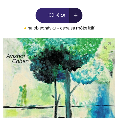
8. Nostalgia
+
CD
€ 15
9. New York 90's
●
na objednávku - cena sa môže líšiť
10. Wings