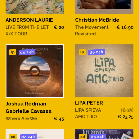
ANDERSON LAURIE
Christian McBride
LIVE FROM THE LET
€ 20
The Movement
€ 16,90
X=X TOUR
Revisited
do 24h
do 24h
lp
lp
LIPA PETER
Joshua Redman
LIPA SPIEVA
(€ 25)
Gabrielle Cavassa
AMC TRIO
€ 23,25
Where Are We
€ 45
do 24h
do 24h
cd
cd