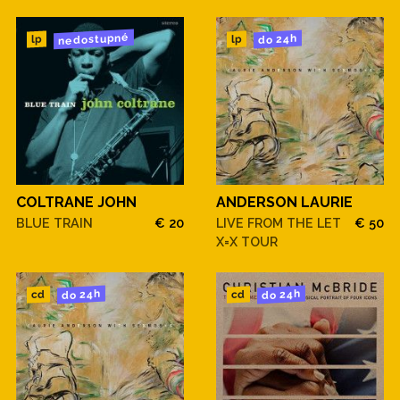
nedostupné
do 24h
lp
lp
COLTRANE JOHN
ANDERSON LAURIE
BLUE TRAIN
€ 20
LIVE FROM THE LET
€ 50
X=X TOUR
do 24h
do 24h
cd
cd