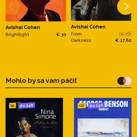
Avishai Cohen
Avishai Cohen
From
(€ 22)
Brightlight
€ 30
Darkness
€ 17,60
Mohlo by sa vam páčiť
do 24h
do 24h
cd
lp