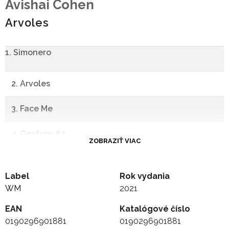
Avishai Cohen
Arvoles
1. Simonero
2. Arvoles
3. Face Me
4. Gesture #2
ZOBRAZIŤ VIAC
5. Elchinov
Label
Rok vydania
6. Childhood (for Carmel)
WM
2021
EAN
7. Gesture #1
Katalógové číslo
0190296901881
0190296901881