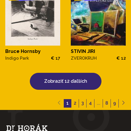
Bruce Hornsby
STIVIN JIRI
Indigo Park
€ 17
ZVEROKRUH
€ 12
Zobraziť 12 ďaľších
1
2
3
4
...
8
9