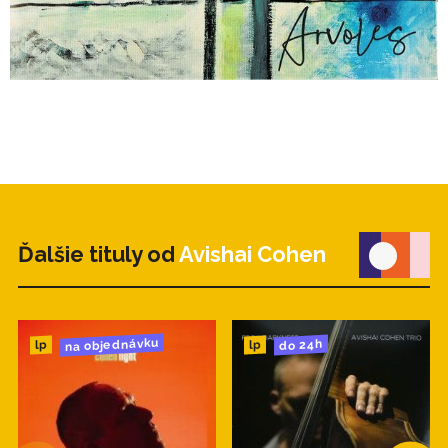
Ďalšie tituly od
Avishai Cohen
na objednávku
do 24h
lp
lp