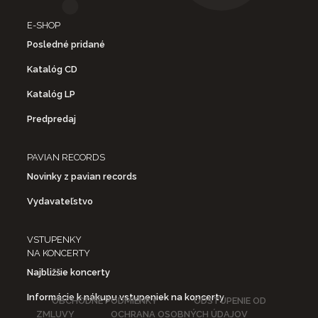
E-SHOP
Posledné pridané
Katalóg CD
Katalóg LP
Predpredaj
PAVIAN RECORDS
Novinky z pavian records
Vydavateľstvo
VSTUPENKY
NA KONCERTY
Najbližšie koncerty
Informácie k nákupu vstupeniek na koncerty
OBCHODNÉ PODMIENKY
ODSTÚPENIE OD
ZMLUVY
OCHRANA OSOBNÝCH ÚDAJOV