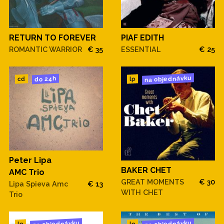
RETURN TO FOREVER
PIAF EDITH
ROMANTIC WARRIOR
€ 35
ESSENTIAL
€ 25
na objednávku
do 24h
cd
lp
Peter Lipa
BAKER CHET
AMC Trio
GREAT MOMENTS
€ 30
Lipa Spieva Amc
€ 13
WITH CHET
Trio