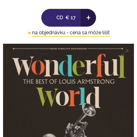
12. Blueberry Hill
13. What A Wonderful World
+
CD
€ 17
●
na objednávku - cena sa môže líšiť