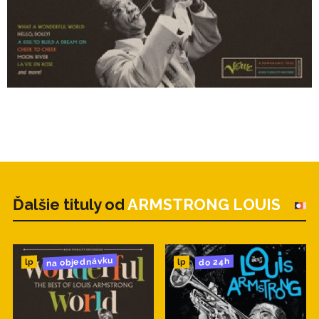
Ďalšie tituly od
ARMSTRONG LOUIS
na objednávku
do 24h
lp
lp