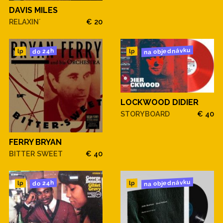
DAVIS MILES
RELAXIN´
€ 20
na objednávku
do 24h
lp
lp
LOCKWOOD DIDIER
STORYBOARD
€ 40
FERRY BRYAN
BITTER SWEET
€ 40
na objednávku
do 24h
lp
lp