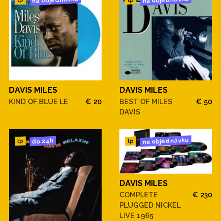
na objednávku
na objednávku
lp
lp
DAVIS MILES
DAVIS MILES
KIND OF BLUE LE
€ 20
BEST OF MILES
€ 50
DAVIS
na objednávku
do 24h
lp
lp
DAVIS MILES
COMPLETE
€ 230
PLUGGED NICKEL
LIVE 1965