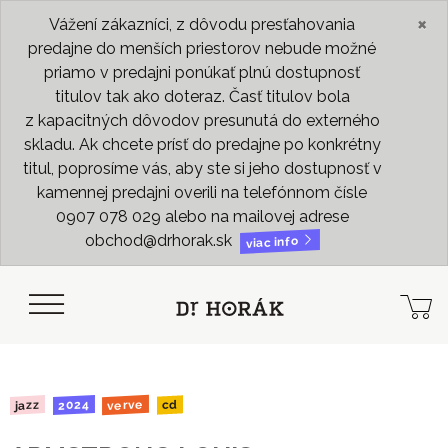
×
Vážení zákazníci, z dôvodu presťahovania
predajne do menších priestorov nebude možné
priamo v predajni ponúkať plnú dostupnosť
titulov tak ako doteraz. Časť titulov bola
z kapacitných dôvodov presunutá do externého
skladu. Ak chcete prísť do predajne po konkrétny
titul, poprosíme vás, aby ste si jeho dostupnosť v
kamennej predajni overili na telefónnom čísle
0907 078 029 alebo na mailovej adrese
obchod@drhorak.sk
viac info
verve
2024
jazz
cd