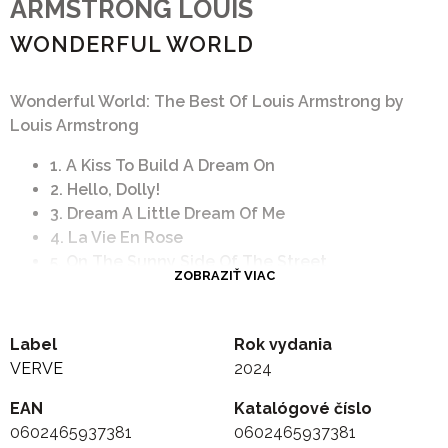
ARMSTRONG LOUIS
WONDERFUL WORLD
Wonderful World: The Best Of Louis Armstrong by
Louis Armstrong
1. A Kiss To Build A Dream On
2. Hello, Dolly!
3. Dream A Little Dream Of Me
4. La Vie En Rose
5. On The Sunny Side Of The Street
ZOBRAZIŤ VIAC
6. When You're Smiling (The Whole World
Smiles With You)
7. Cheek To Cheek
Label
Rok vydania
8. Cabaret
VERVE
2024
9. It's Been A Long, Long Time
10. They Can't Take That Away From Me
EAN
Katalógové číslo
11. Moon River
0602465937381
0602465937381