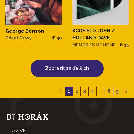
SCOFIELD JOHN /
George Benson
HOLLAND DAVE
Giblet Gravy
€ 30
MEMORIES OF HOME
€ 35
Zobraziť 12 ďaľších
1
2
3
4
...
8
9
E-SHOP