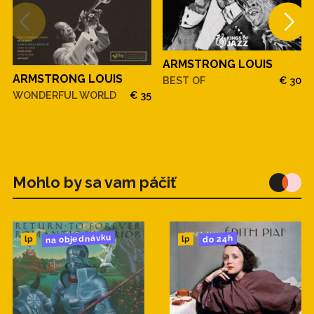
ARMSTRONG LOUIS
ARMSTRONG LOUIS
BEST OF
€ 30
WONDERFUL WORLD
€ 35
Mohlo by sa vam páčiť
na objednávku
do 24h
lp
lp