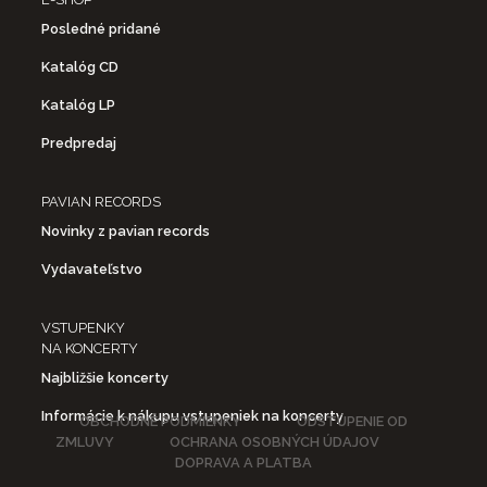
Posledné pridané
Katalóg CD
Katalóg LP
Predpredaj
PAVIAN RECORDS
Novinky z pavian records
Vydavateľstvo
VSTUPENKY
NA KONCERTY
Najbližšie koncerty
Informácie k nákupu vstupeniek na koncerty
OBCHODNÉ PODMIENKY
ODSTÚPENIE OD
ZMLUVY
OCHRANA OSOBNÝCH ÚDAJOV
DOPRAVA A PLATBA