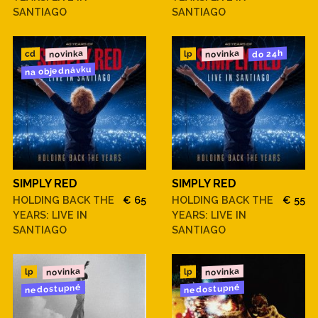
SANTIAGO
SANTIAGO
novinka
novinka
do 24h
cd
lp
na objednávku
SIMPLY RED
SIMPLY RED
HOLDING BACK THE
€ 65
HOLDING BACK THE
€ 55
YEARS: LIVE IN
YEARS: LIVE IN
SANTIAGO
SANTIAGO
novinka
novinka
lp
lp
nedostupné
nedostupné