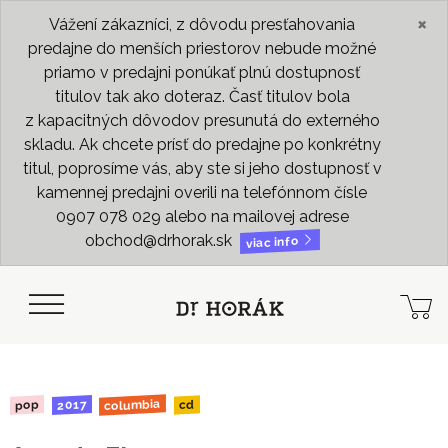
×
Vážení zákazníci, z dôvodu presťahovania
predajne do menších priestorov nebude možné
priamo v predajni ponúkať plnú dostupnosť
titulov tak ako doteraz. Časť titulov bola
z kapacitných dôvodov presunutá do externého
skladu. Ak chcete prísť do predajne po konkrétny
titul, poprosíme vás, aby ste si jeho dostupnosť v
kamennej predajni overili na telefónnom čísle
0907 078 029 alebo na mailovej adrese
obchod@drhorak.sk
viac info
columbia
2017
pop
cd