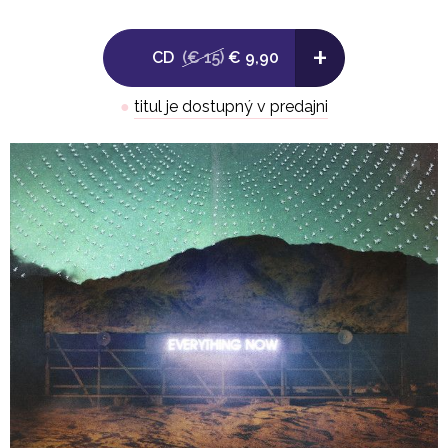
8. Infinite_Content
+
CD
(€ 15)
€ 9,90
9. Electric Blue
●
titul je dostupný v predajni
10. Good God Damn
11. Put Your Money On Me
12. We Don't Deserve Love
13. Everything Now (Continued)