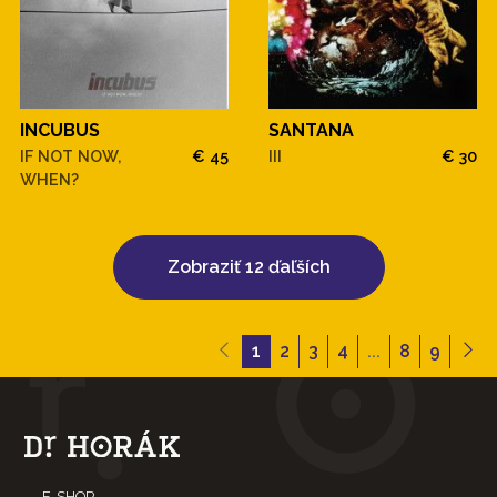
INCUBUS
SANTANA
IF NOT NOW,
€ 45
III
€ 30
WHEN?
Zobraziť 12 ďaľších
1
2
3
4
...
8
9
E-SHOP