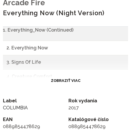
Arcade Fire
Everything Now (Night Version)
1. Everything_Now (Continued)
2. Everything Now
3. Signs Of Life
4. Creature Comfort
ZOBRAZIŤ VIAC
5. Peter Pan
Label
Rok vydania
6. Chemistry
COLUMBIA
2017
EAN
7. Infinite Content
Katalógové číslo
0889854478629
0889854478629