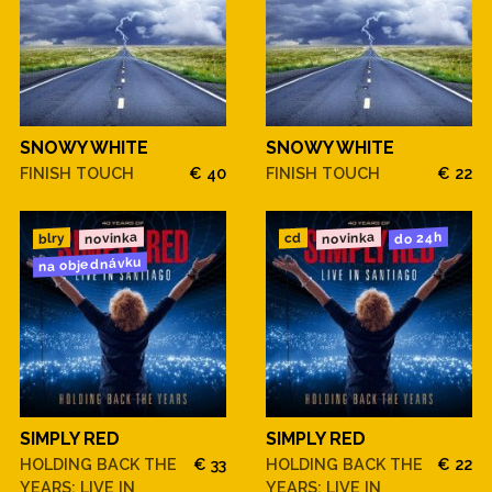
SNOWY WHITE
SNOWY WHITE
FINISH TOUCH
€ 40
FINISH TOUCH
€ 22
novinka
novinka
do 24h
blry
cd
na objednávku
SIMPLY RED
SIMPLY RED
HOLDING BACK THE
€ 33
HOLDING BACK THE
€ 22
YEARS: LIVE IN
YEARS: LIVE IN