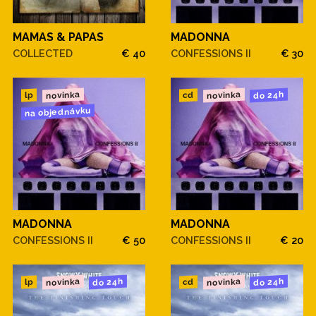
MAMAS & PAPAS
MADONNA
COLLECTED
€ 40
CONFESSIONS II
€ 30
novinka
novinka
do 24h
cd
lp
na objednávku
MADONNA
MADONNA
CONFESSIONS II
€ 50
CONFESSIONS II
€ 20
novinka
novinka
do 24h
do 24h
cd
lp