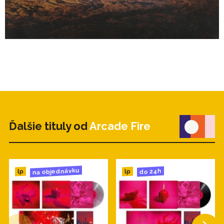
Ďalšie tituly od
Arcade Fire
na objednávku
do 24h
lp
lp