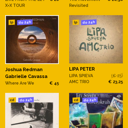
X=X TOUR
Revisited
do 24h
do 24h
lp
lp
LIPA PETER
Joshua Redman
LIPA SPIEVA
(€ 25)
Gabrielle Cavassa
AMC TRIO
€ 23,25
Where Are We
€ 45
do 24h
do 24h
cd
cd