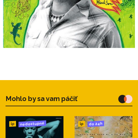
Mohlo by sa vam páčiť
nedostupné
do 24h
lp
lp