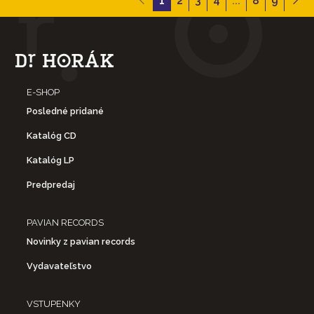
1
2
3
4
...
8
9
E-SHOP
Posledné pridané
Katalóg CD
Katalóg LP
Predpredaj
PAVIAN RECORDS
Novinky z pavian records
Vydavateľstvo
VSTUPENKY