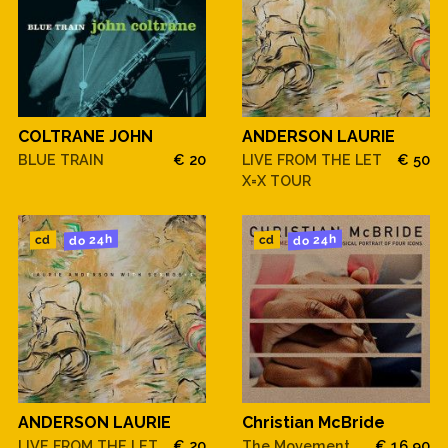
COLTRANE JOHN
ANDERSON LAURIE
BLUE TRAIN
€ 20
LIVE FROM THE LET
€ 50
X=X TOUR
do 24h
do 24h
cd
cd
ANDERSON LAURIE
Christian McBride
LIVE FROM THE LET
€ 20
The Movement
€ 16,90