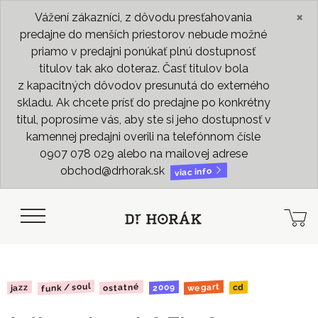
×
Vážení zákazníci, z dôvodu presťahovania
predajne do menších priestorov nebude možné
priamo v predajni ponúkať plnú dostupnosť
titulov tak ako doteraz. Časť titulov bola
z kapacitných dôvodov presunutá do externého
skladu. Ak chcete prísť do predajne po konkrétny
titul, poprosíme vás, aby ste si jeho dostupnosť v
kamennej predajni overili na telefónnom čísle
0907 078 029 alebo na mailovej adrese
obchod@drhorak.sk
viac info
funk / soul
ostatné
wegart
2009
jazz
cd