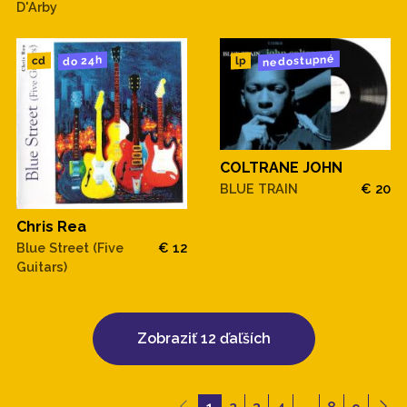
D'Arby
nedostupné
do 24h
cd
lp
COLTRANE JOHN
BLUE TRAIN
€ 20
Chris Rea
Blue Street (Five
€ 12
Guitars)
Zobraziť 12 ďaľších