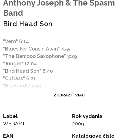
Anthony Joseph & The Spasm
Band
Bird Head Son
"Vero" 6:14
"Blues For Cousin Alvin" 4:55
"The Bamboo Saxophone" 3:29
"Jungle" 12:04
"Bird Head Son" 8:40
"Cutlass" 6:21
"His Hands" 5:19
"Two Inch Limbo" 6:21
ZOBRAZIŤ VIAC
"Conductors of His Mystery" 7:31
"River of Masks" 4:51
"Robberman" 3:28
Label
Rok vydania
"Dream on Corbeau Mountain" 3:46
WEGART
2009
EAN
Katalógové číslo