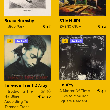
Bruce Hornsby
STIVIN JIRI
Indigo Park
€ 17
ZVEROKRUH
€ 12
do 24h
do 24h
lp
lp
Laufey
Terence Trent D'Arby
A Matter Of Time
€ 40
Introducing The
(€ 35)
(Live At Madison
Hardline
€ 23,10
Square Garden)
According To
Terence Trent