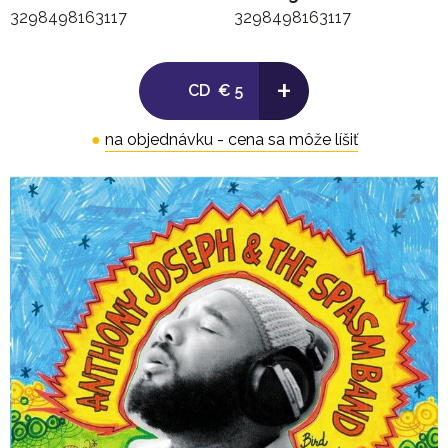
3298498163117
3298498163117
+
CD
€ 5
●
na objednávku - cena sa môže líšiť