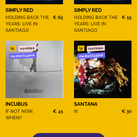
SIMPLY RED
SIMPLY RED
HOLDING BACK THE
€ 65
HOLDING BACK THE
€ 55
YEARS: LIVE IN
YEARS: LIVE IN
SANTIAGO
SANTIAGO
novinka
novinka
lp
lp
nedostupné
nedostupné
INCUBUS
SANTANA
IF NOT NOW,
€ 45
III
€ 30
WHEN?