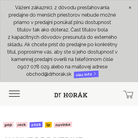
×
Vážení zákazníci, z dôvodu presťahovania
predajne do menších priestorov nebude možné
priamo v predajni ponúkať plnú dostupnosť
titulov tak ako doteraz. Časť titulov bola
z kapacitných dôvodov presunutá do externého
skladu. Ak chcete prísť do predajne po konkrétny
titul, poprosíme vás, aby ste si jeho dostupnosť v
kamennej predajni overili na telefónnom čísle
0907 078 029 alebo na mailovej adrese
obchod@drhorak.sk
viac info
novinka
2026
rock
pop
lp