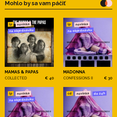
Mohlo by sa vam páčiť
novinka
novinka
lp
lp
na objednávku
na objednávku
MAMAS & PAPAS
MADONNA
COLLECTED
€ 40
CONFESSIONS II
€ 30
novinka
novinka
do 24h
cd
lp
na objednávku