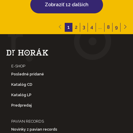
Zobraziť 12 ďaľších
1
2
3
4
...
8
9
E-SHOP
Posledné pridané
Katalóg CD
Katalóg LP
Predpredaj
PAVIAN RECORDS
Novinky z pavian records