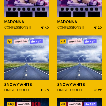
MADONNA
MADONNA
CONFESSIONS II
€ 50
CONFESSIONS II
€ 20
novinka
novinka
do 24h
do 24h
cd
lp
SNOWY WHITE
SNOWY WHITE
FINISH TOUCH
€ 40
FINISH TOUCH
€ 22
novinka
novinka
do 24h
blry
cd