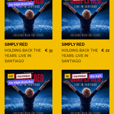
na objednávku
SIMPLY RED
SIMPLY RED
HOLDING BACK THE
€ 33
HOLDING BACK THE
€ 22
YEARS: LIVE IN
YEARS: LIVE IN
SANTIAGO
SANTIAGO
novinka
novinka
do 24h
cd
lp
na objednávku