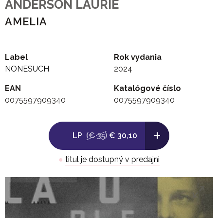
ANDERSON LAURIE
AMELIA
Label
Rok vydania
NONESUCH
2024
EAN
Katalógové číslo
0075597909340
0075597909340
+
LP
(€ 35)
€ 30,10
●
titul je dostupný v predajni