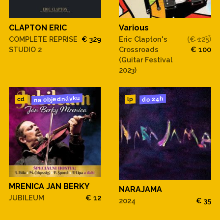
CLAPTON ERIC
Various
COMPLETE REPRISE
€ 329
Eric Clapton's
(€ 125)
STUDIO 2
Crossroads
€ 100
(Guitar Festival
2023)
na objednávku
do 24h
cd
lp
MRENICA JAN BERKY
NARAJAMA
JUBILEUM
€ 12
2024
€ 35