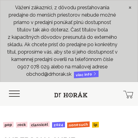
×
Vážení zákazníci, z dôvodu presťahovania
predajne do menších priestorov nebude možné
priamo v predajni ponúkať plnú dostupnosť
titulov tak ako doteraz. Časť titulov bola
z kapacitných dôvodov presunutá do externého
skladu. Ak chcete prísť do predajne po konkrétny
titul, poprosíme vás, aby ste si jeho dostupnosť v
kamennej predajni overili na telefónnom čísle
0907 078 029 alebo na mailovej adrese
obchod@drhorak.sk
viac info
nonesuch
classical
2024
rock
pop
lp