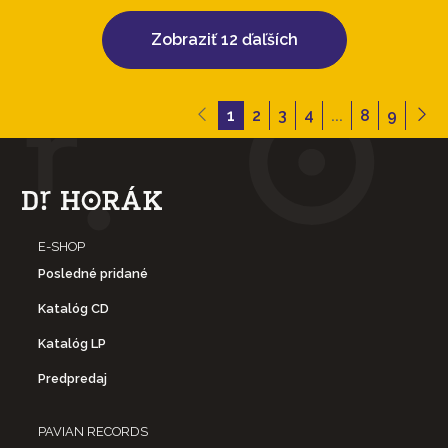
Zobraziť 12 ďaľších
1
2
3
4
...
8
9
E-SHOP
Posledné pridané
Katalóg CD
Katalóg LP
Predpredaj
PAVIAN RECORDS