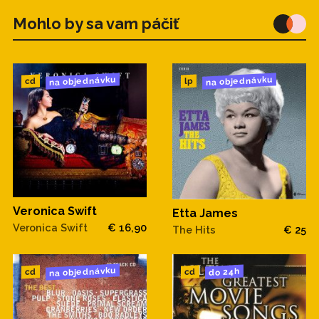
Mohlo by sa vam páčiť
na objednávku
na objednávku
cd
lp
Veronica Swift
Etta James
Veronica Swift
€ 16,90
The Hits
€ 25
na objednávku
do 24h
cd
cd