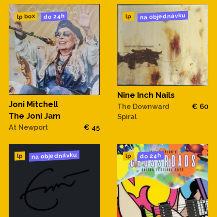
na objednávku
do 24h
lp box
lp
Nine Inch Nails
Joni Mitchell
The Downward
€ 60
The Joni Jam
Spiral
At Newport
€ 45
na objednávku
do 24h
lp
lp