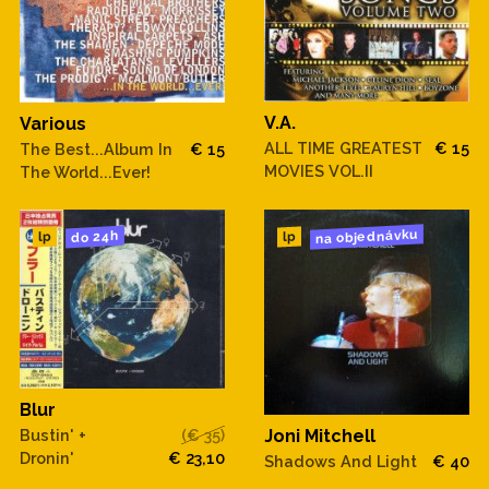
V.A.
Various
ALL TIME GREATEST
€ 15
The Best...Album In
€ 15
MOVIES VOL.II
The World...Ever!
na objednávku
do 24h
lp
lp
Blur
Bustin' +
(€ 35)
Joni Mitchell
Dronin'
€ 23,10
Shadows And Light
€ 40