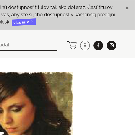
×
ú dostupnosť titulov tak ako doteraz. Časť titulov
vás, aby ste si jeho dostupnosť v kamennej predajni
ak.sk
viac info