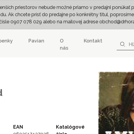
nších priestorov nebude možné priamo v predajni ponúkať pln
. Ak chcete prísť do predajne po konkrétny titul, poprosíme 
m čísle 0907 078 029 alebo na mailovej adrese obchod@drhor
penky
Pavian
O
Kontakt
nás
d
EAN
Katalógové