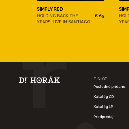
SIMPLY RED
SIM
HOLDING BACK THE
€ 65
HOL
YEARS: LIVE IN SANTIAGO
YEAR
E-SHOP
Posledné pridané
Katalóg CD
Katalóg LP
Predpredaj