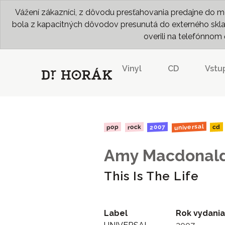
Vážení zákazníci, z dôvodu presťahovania predajne do me
bola z kapacitných dôvodov presunutá do externého skladu
overili na telefónno
Vinyl
CD
Vstu
universal
2007
rock
pop
cd
Amy Macdonal
This Is The Life
Label
Rok vydania