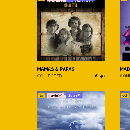
MAMAS & PAPAS
MA
COLLECTED
€ 40
CONF
novinka
do 24h
cd
lp