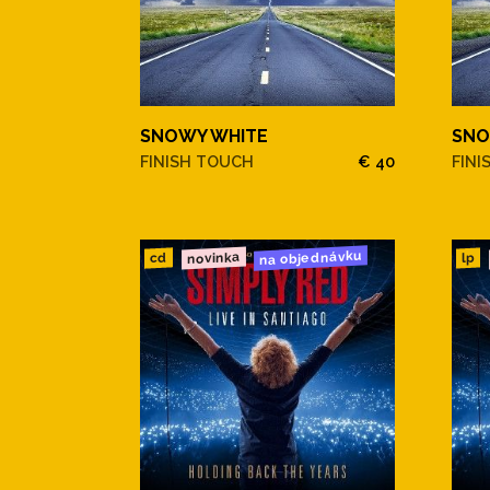
SNOWY WHITE
SNO
FINISH TOUCH
€ 40
FINI
na objednávku
novinka
cd
lp