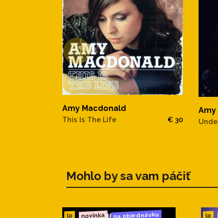
Amy Macdonald
Amy
This Is The Life
€ 30
Under
Mohlo by sa vam páčiť
na objednávku
novinka
lp
lp