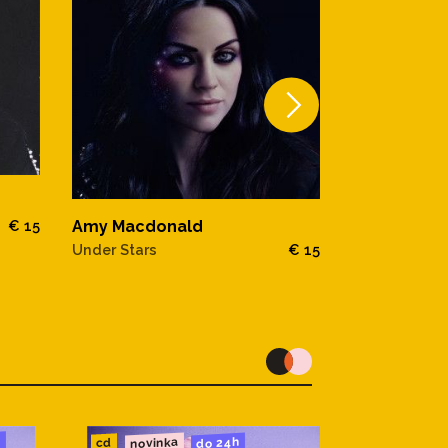
Amy Macdonald
€ 15
Under Stars
€ 15
u
novinka
do 24h
cd