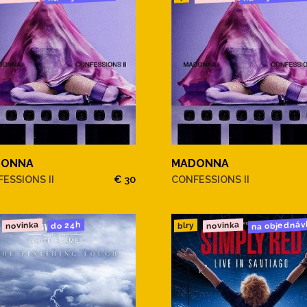
DONNA
MADONNA
ESSIONS II
€ 30
CONFESSIONS II
na objednáv
novinka
novinka
do 24h
blry