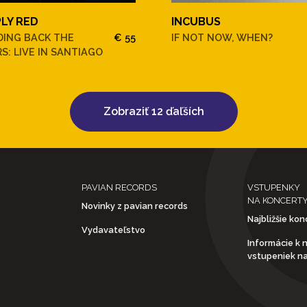
PLY RED
INCUBUS
DING BACK THE
€ 55
IF NOT NOW, WHEN?
S: LIVE IN SANTIAGO
Zobraziť 12 ďaľších
PAVIAN RECORDS
VSTUPENKY
NA KONCERT
Novinky z pavian records
Najbližšie kon
Vydavateľstvo
Informácie k 
vstupeniek n