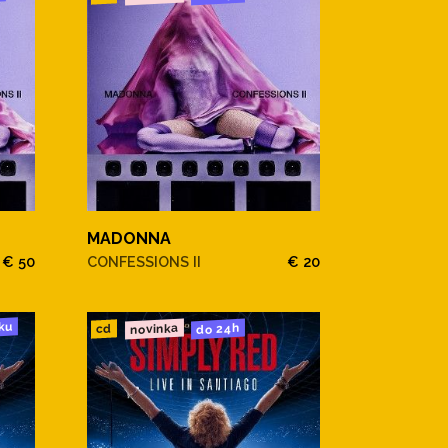
MADONNA
€ 50
CONFESSIONS II
€ 20
ku
novinka
do 24h
cd