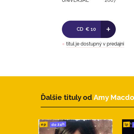
UNIVERSAL
2007
+
CD
€ 10
●
titul je dostupný v predajni
Ďalšie tituly od
Amy Macdo
do 24h
ep
lp