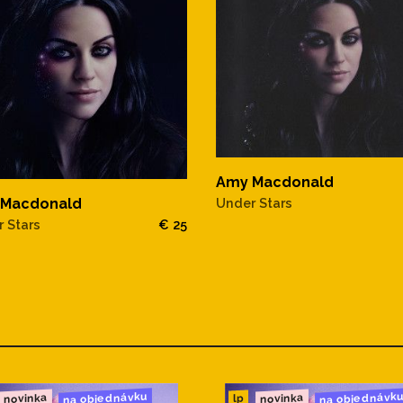
Amy Macdonald
 Macdonald
Under Stars
 Stars
€ 25
na objednávku
na objednávk
novinka
novinka
lp