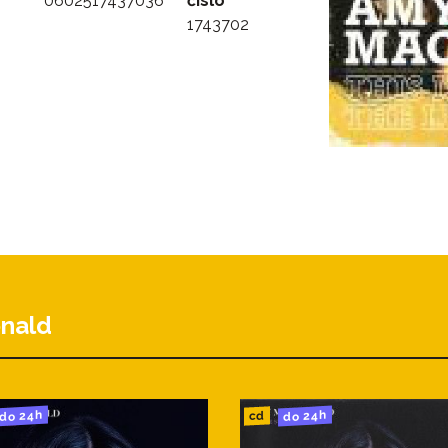
0602517437036
číslo
1743702
nald
do 24h
do 24h
cd