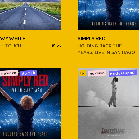
WY WHITE
SIMPLY RED
SH TOUCH
€ 22
HOLDING BACK THE
YEARS: LIVE IN SANTIAGO
nedostupné
novinka
novinka
do 24h
lp