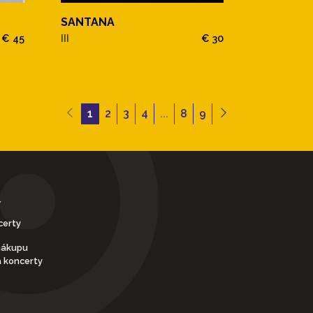
SANTANA
€ 45
III
€ 30
1
2
3
4
...
8
9
Y
certy
nákupu
a koncerty