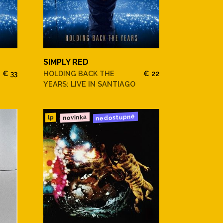
SIMPLY RED
€ 33
HOLDING BACK THE
€ 22
YEARS: LIVE IN SANTIAGO
nedostupné
novinka
lp