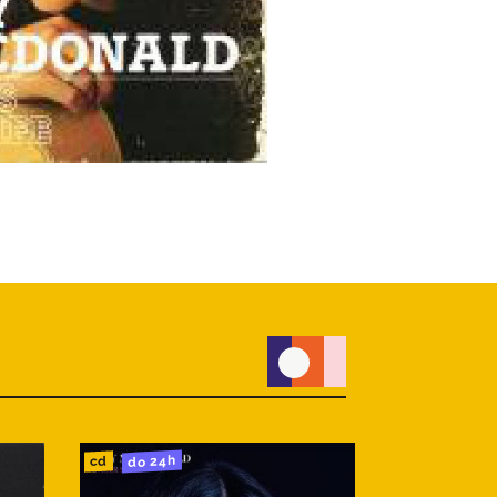
do 24h
cd