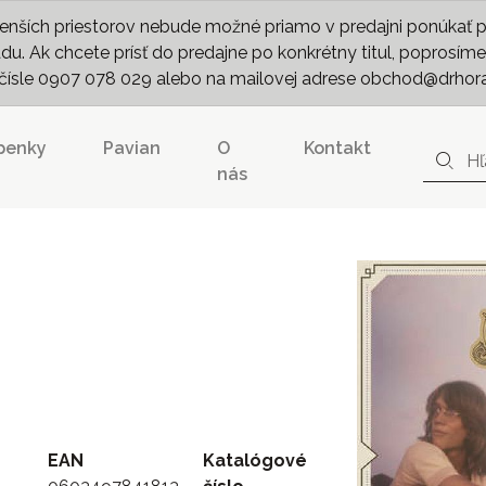
nších priestorov nebude možné priamo v predajni ponúkať pln
. Ak chcete prísť do predajne po konkrétny titul, poprosíme 
m čísle 0907 078 029 alebo na mailovej adrese obchod@drhor
penky
Pavian
O
Kontakt
nás
EAN
Katalógové