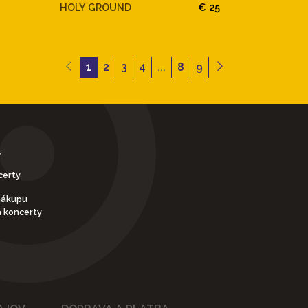
HOLY GROUND
€ 25
1
2
3
4
...
8
9
Y
certy
nákupu
a koncerty