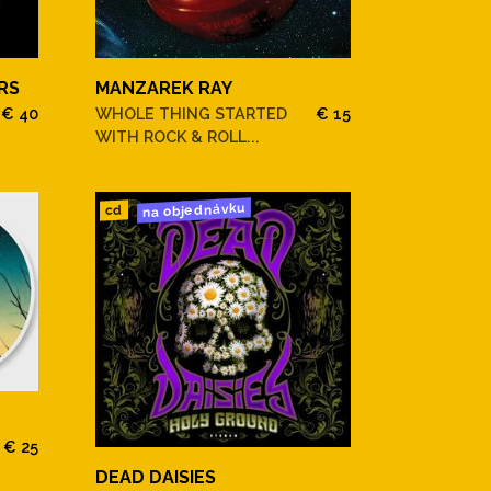
RS
MANZAREK RAY
€ 40
WHOLE THING STARTED
€ 15
WITH ROCK & ROLL...
na objednávku
cd
€ 25
DEAD DAISIES