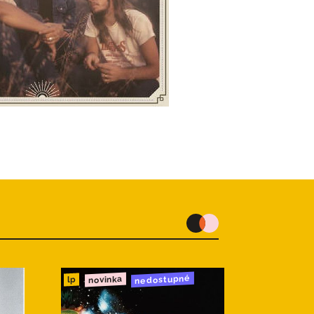
nedostupné
novinka
lp