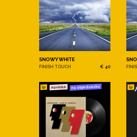
SNOWY WHITE
SNO
FINISH TOUCH
€ 40
FINI
na objednávku
novinka
lp
lp