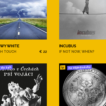
WY WHITE
INCUBUS
SH TOUCH
€ 22
IF NOT NOW, WHEN?
na objednávku
do 24h
lp