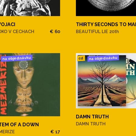
VOJACI
THIRTY SECONDS TO MA
OKO V CECHACH
€ 60
BEAUTIFUL LIE 20th
na objednávku
na objednávku
cd
DAMN TRUTH
DAMN TRUTH
TEM OF A DOWN
MERIZE
€ 17