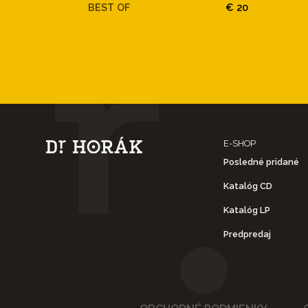
BEST OF
€ 20
E-SHOP
Posledné pridané
Katalóg CD
Katalóg LP
Predpredaj