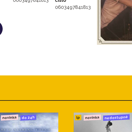
0603497841813
číslo
0603497841813
nedostupné
novinka
novinka
do 24h
lp