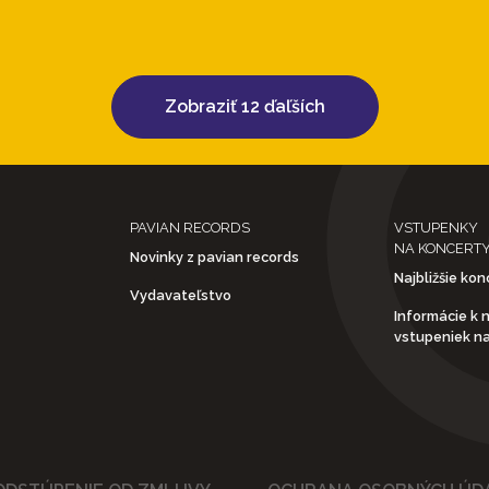
Zobraziť 12 ďaľších
PAVIAN RECORDS
VSTUPENKY
NA KONCERT
Novinky z pavian records
Najbližšie kon
Vydavateľstvo
Informácie k 
vstupeniek n