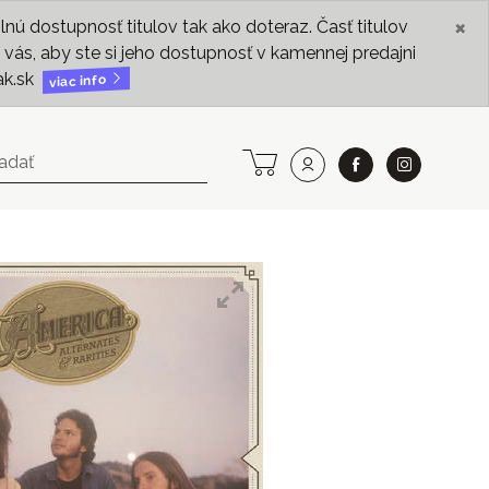
×
ú dostupnosť titulov tak ako doteraz. Časť titulov
vás, aby ste si jeho dostupnosť v kamennej predajni
ak.sk
viac info