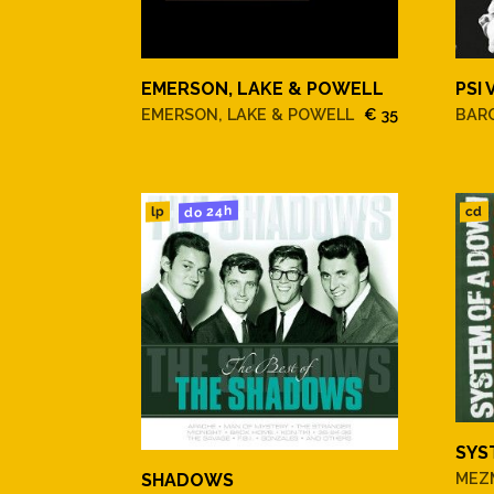
EMERSON, LAKE & POWELL
PSI 
EMERSON, LAKE & POWELL
€ 35
BAR
do 24h
cd
lp
SYS
MEZ
SHADOWS