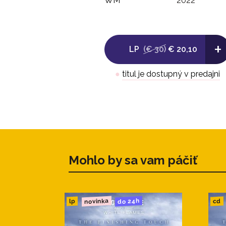
WM
2022
+
LP
(€ 30)
€ 20,10
●
titul je dostupný v predajni
Mohlo by sa vam páčiť
novinka
do 24h
cd
lp