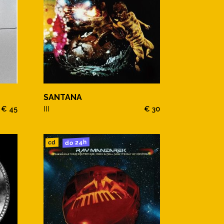
SANTANA
€ 45
III
€ 30
do 24h
cd