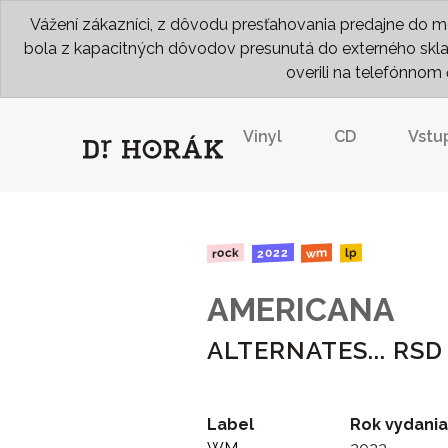
Vážení zákazníci, z dôvodu presťahovania predajne do me
bola z kapacitných dôvodov presunutá do externého skladu
overili na telefónno
Vinyl
CD
Vstu
2022
rock
wm
lp
AMERICANA
ALTERNATES... RSD
Label
Rok vydania