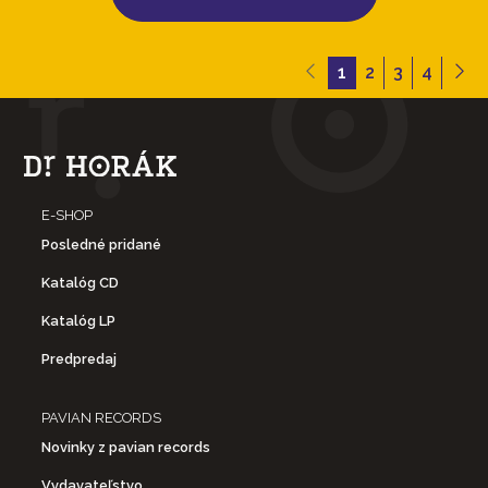
1
2
3
4
E-SHOP
Posledné pridané
Katalóg CD
Katalóg LP
Predpredaj
PAVIAN RECORDS
Novinky z pavian records
Vydavateľstvo