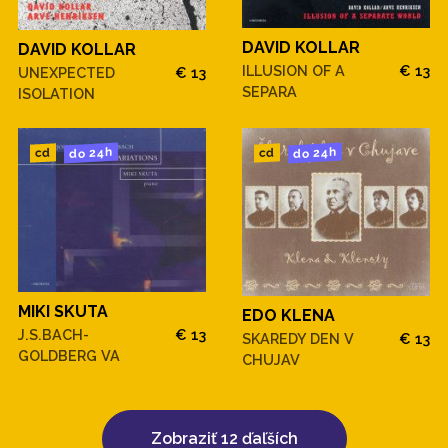
DAVID KOLLAR
DAVID KOLLAR
ILLUSION OF A
€ 13
UNEXPECTED
€ 13
SEPARA
ISOLATION
do 24h
do 24h
cd
cd
MIKI SKUTA
EDO KLENA
J.S.BACH-
€ 13
SKAREDY DEN V
€ 13
GOLDBERG VA
CHUJAV
Zobraziť 12 ďaľších