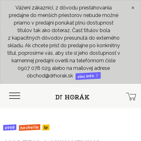
×
Vážení zákazníci, z dôvodu presťahovania
predajne do menších priestorov nebude možné
priamo v predajni ponúkať plnú dostupnosť
titulov tak ako doteraz. Časť titulov bola
z kapacitných dôvodov presunutá do externého
skladu. Ak chcete prísť do predajne po konkrétny
titul, poprosíme vás, aby ste si jeho dostupnosť v
kamennej predajni overili na telefónnom čísle
0907 078 029 alebo na mailovej adrese
obchod@drhorak.sk
viac info
hevhetia
2008
lp