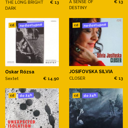
A SENSE OF
€ 13
THE LONG BRIGHT
€ 13
DESTINY
DARK
nedostupné
nedostupné
cd
cd
JOSIFOVSKA SILVIA
Oskar Rózsa
CLOSER
€ 13
Sextet
€ 14,90
do 24h
do 24h
cd
cd