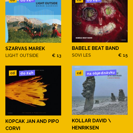
do 24h
do 24h
cd
cd
BABELE BEAT BAND
SZARVAS MAREK
SOVI LES
€ 15
LIGHT OUTSIDE
€ 13
na objednávku
do 24h
cd
cd
KOLLAR DAVID \
KOPCAK JAN AND PIPO
HENRIKSEN
CORVI