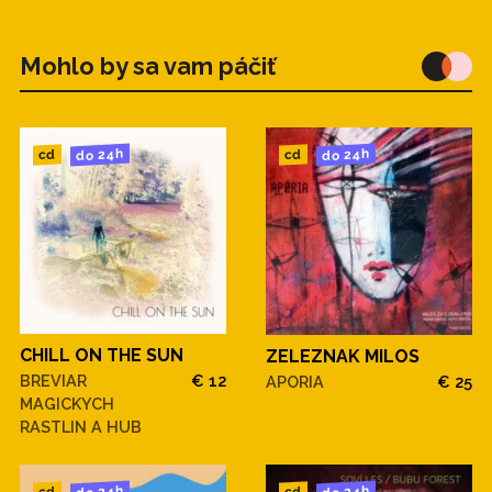
Mohlo by sa vam páčiť
do 24h
do 24h
cd
cd
CHILL ON THE SUN
ZELEZNAK MILOS
BREVIAR
€ 12
APORIA
€ 25
MAGICKYCH
RASTLIN A HUB