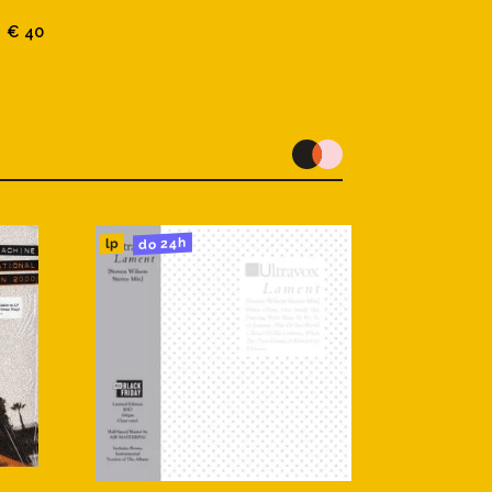
€ 40
do 24h
lp