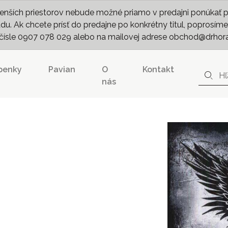
nších priestorov nebude možné priamo v predajni ponúkať pln
. Ak chcete prísť do predajne po konkrétny titul, poprosíme 
m čísle 0907 078 029 alebo na mailovej adrese obchod@drhor
penky
Pavian
O
Kontakt
nás