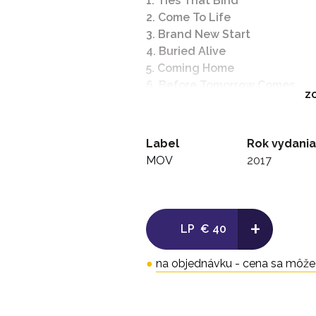
1. Ties That Bind
2. Come To Life
3. Brand New Start
4. Buried Alive
5. Coming Home
6. Before Tomorrow Comes
ZO
7. Rise Today
8. Blackbird
9. One By One
Label
Rok vydania
MOV
2017
LP2
1. Watch Over You
2. Break Me Down
3. White Knuckles
+
LP
€ 40
4. Wayward One
●
na objednávku - cena sa môže l