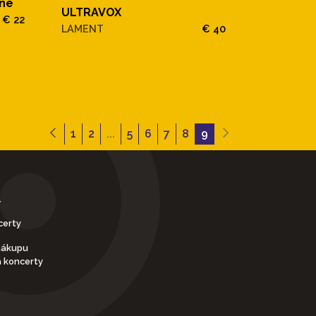
ine
ULTRAVOX
€ 22
LAMENT
€ 40
1
2
...
5
6
7
8
9
Y
certy
nákupu
a koncerty