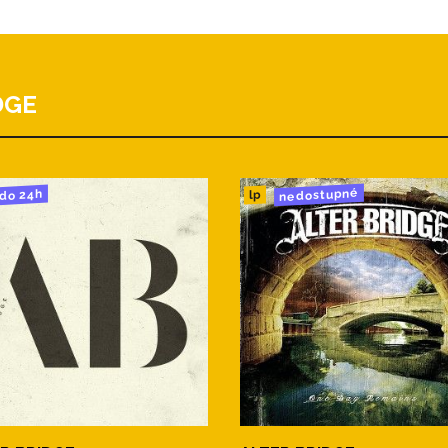
DGE
nedostupné
do 24h
lp