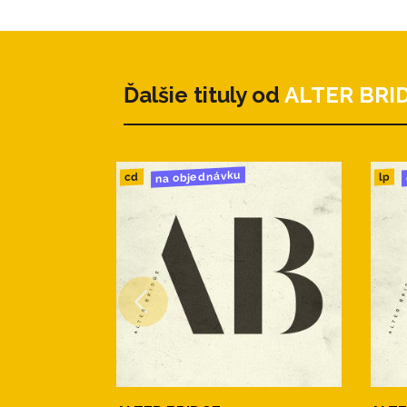
Ďalšie tituly od
ALTER BRI
na objednávku
cd
lp