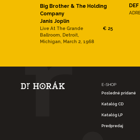
DEF
Big Brother & The Holding
ADR
Company
Janis Joplin
Live At The Grande
€ 25
Ballroom, Detroit,
Michigan, March 2, 1968
E-SHOP
Posledné pridané
Katalóg CD
Katalóg LP
Predpredaj