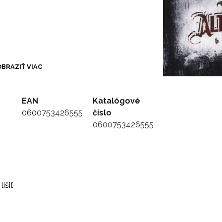
BRAZIŤ VIAC
EAN
Katalógové
0600753426555
číslo
0600753426555
íšiť