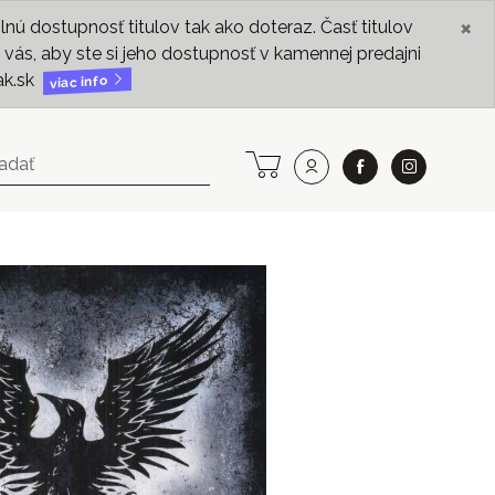
×
ú dostupnosť titulov tak ako doteraz. Časť titulov
vás, aby ste si jeho dostupnosť v kamennej predajni
ak.sk
viac info