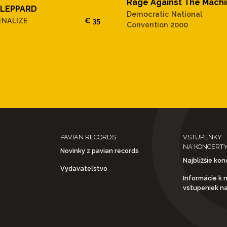
Rage Against The Mach
 LEPPARD
Democratic National
ENALIZE
€ 35
Convention 2000
PAVIAN RECORDS
VSTUPENKY
NA KONCERT
Novinky z pavian records
Najbližšie kon
Vydavateľstvo
Informácie k 
vstupeniek n