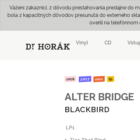
Vážení zákazníci, z dôvodu presťahovania predajne do me
bola z kapacitných dôvodov presunutá do externého skladu
overili na telefónno
Vinyl
CD
Vstu
2017
rock
mov
lp
ALTER BRIDGE
BLACKBIRD
LP1