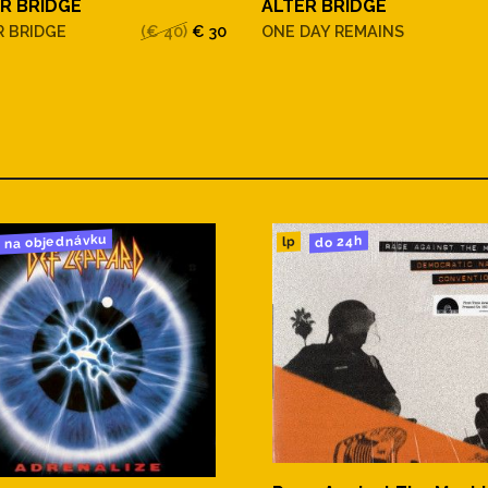
R BRIDGE
ALTER BRIDGE
R BRIDGE
(€ 40)
€ 30
ONE DAY REMAINS
na objednávku
do 24h
lp