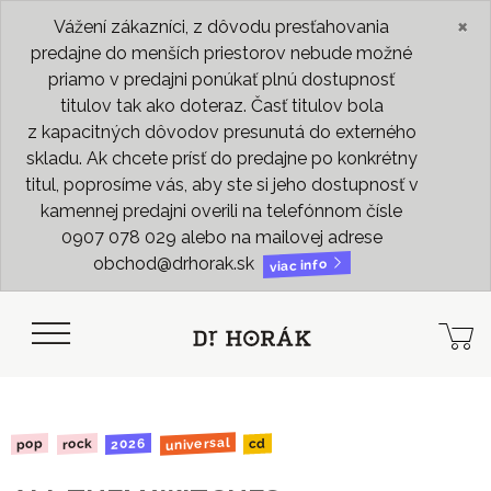
×
Vážení zákazníci, z dôvodu presťahovania
predajne do menších priestorov nebude možné
priamo v predajni ponúkať plnú dostupnosť
titulov tak ako doteraz. Časť titulov bola
z kapacitných dôvodov presunutá do externého
skladu. Ak chcete prísť do predajne po konkrétny
titul, poprosíme vás, aby ste si jeho dostupnosť v
kamennej predajni overili na telefónnom čísle
0907 078 029 alebo na mailovej adrese
obchod@drhorak.sk
viac info
universal
2026
rock
pop
cd