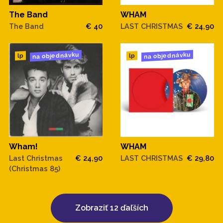
The Band
WHAM
The Band
€ 40
LAST CHRISTMAS
€ 24,90
na objednávku
na objednávku
lp
lp
Wham!
WHAM
Last Christmas
€ 24,90
LAST CHRISTMAS
€ 29,80
(Christmas 85)
Zobraziť 12 ďaľších