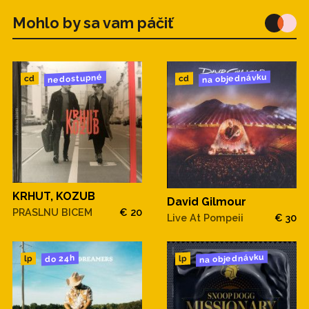
Mohlo by sa vam páčiť
na objednávku
nedostupné
cd
cd
KRHUT, KOZUB
David Gilmour
PRASLNU BICEM
€ 20
Live At Pompeii
€ 30
na objednávku
do 24h
lp
lp