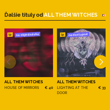
Ďalšie tituly od
ALL THEM WITCHES
na objednávku
nedostupné
lp
lp
ALL THEM WITCHES
ALL THEM WITCHES
HOUSE OF MIRRORS
€ 40
LIGHTING AT THE
€ 33
DOOR