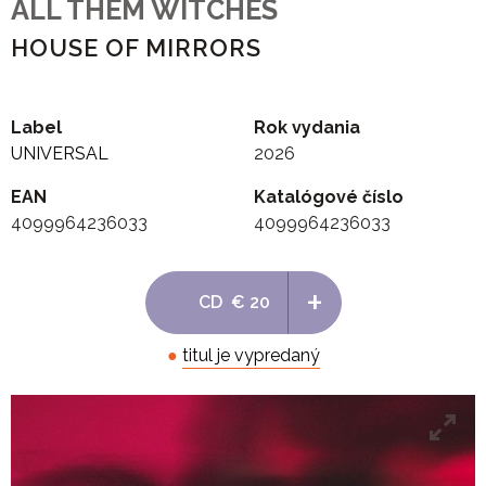
ALL THEM WITCHES
HOUSE OF MIRRORS
Label
Rok vydania
UNIVERSAL
2026
EAN
Katalógové číslo
4099964236033
4099964236033
+
CD
€ 20
●
titul je vypredaný