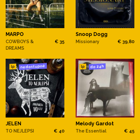
MARPO
Snoop Dogg
COWBOYS &
€ 35
Missionary
€ 39,80
DREAMS
nedostupné
do 24h
lp
lp
JELEN
Melody Gardot
TO NEJLEPSI
€ 40
The Essential
€ 45