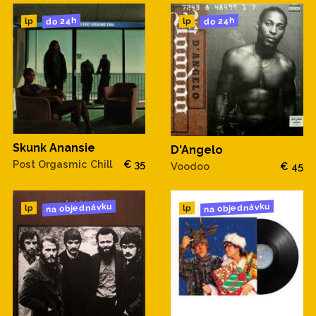
do 24h
do 24h
lp
lp
Skunk Anansie
D'Angelo
Post Orgasmic Chill
€ 35
Voodoo
€ 45
na objednávku
na objednávku
lp
lp