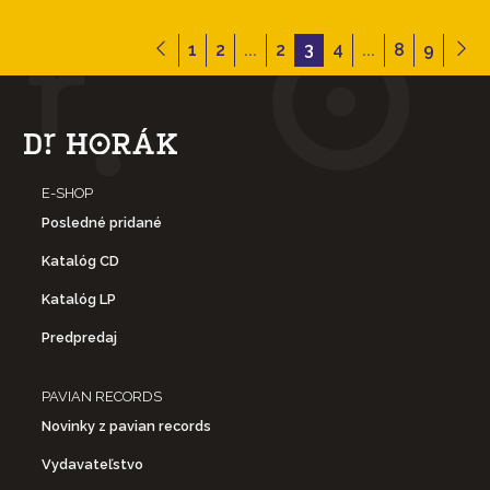
1
2
...
2
3
4
...
8
9
E-SHOP
Posledné pridané
Katalóg CD
Katalóg LP
Predpredaj
PAVIAN RECORDS
Novinky z pavian records
Vydavateľstvo