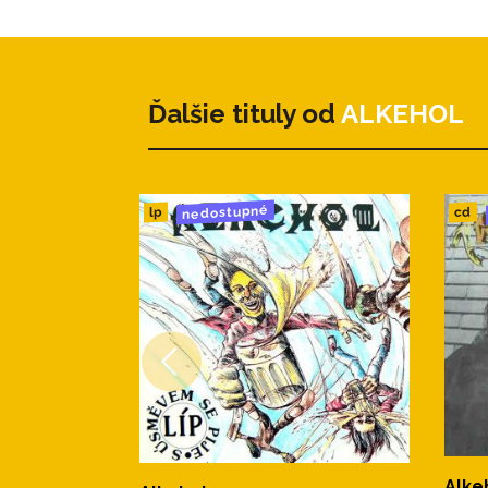
Ďalšie tituly od
ALKEHOL
nedostupné
cd
lp
Alke