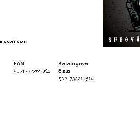
BRAZIŤ VIAC
EAN
Katalógové
5021732261564
číslo
5021732261564