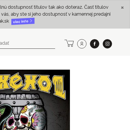
×
ú dostupnosť titulov tak ako doteraz. Časť titulov
vás, aby ste si jeho dostupnosť v kamennej predajni
ak.sk
viac info