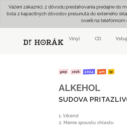
Vážení zákazníci, z dôvodu presťahovania predajne do me
bola z kapacitných dôvodov presunutá do externého skladu
overili na telefónno
Vinyl
CD
Vstu
2024
rock
pop
wm
lp
ALKEHOL
SUDOVA PRITAZLI
1. Víkend
2. Máme spoustu chlastu