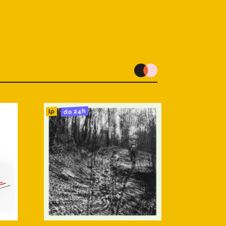
do 24h
lp