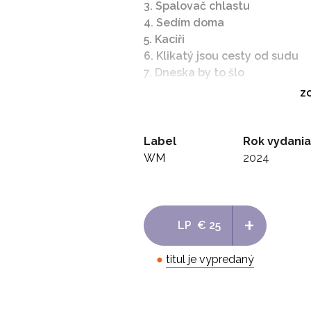
3. Spalovač chlastu
4. Sedím doma
5. Kacíři
6. Klikatý jsou cesty od sudu
7. Dneska by to šlo
8. Nebudu žít věčně
ZO
9. Motorová hlava
10. Mozkolam
11. Lihumil
Label
Rok vydania
12. Další rundu ještě zvládnem
WM
2024
13. Rockeři (bonus)
+
LP
€ 25
●
titul je vypredaný