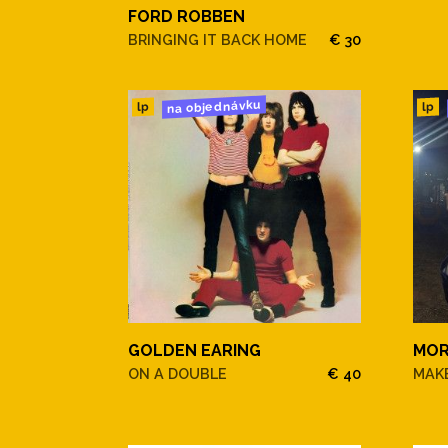
FORD ROBBEN
BRINGING IT BACK HOME
€ 30
na objednávku
lp
lp
GOLDEN EARING
MOR
ON A DOUBLE
€ 40
MAKE