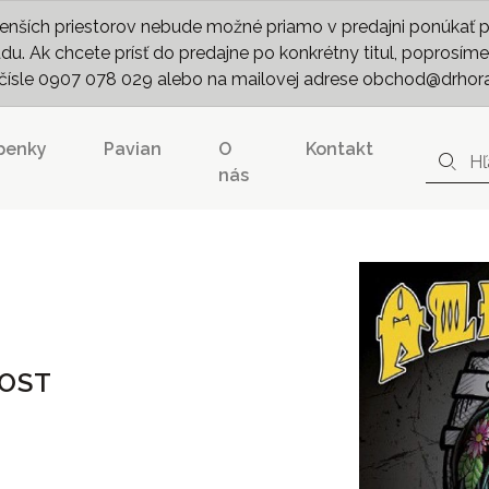
nších priestorov nebude možné priamo v predajni ponúkať pln
. Ak chcete prísť do predajne po konkrétny titul, poprosíme 
m čísle 0907 078 029 alebo na mailovej adrese obchod@drhor
penky
Pavian
O
Kontakt
nás
VOST