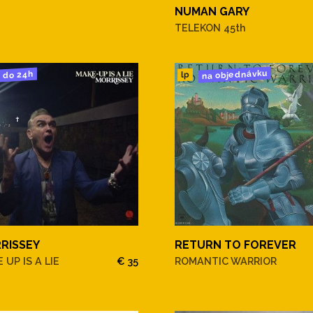
NUMAN GARY
TELEKON 45th
na objednávku
do 24h
lp
RISSEY
RETURN TO FOREVER
 UP IS A LIE
€ 35
ROMANTIC WARRIOR