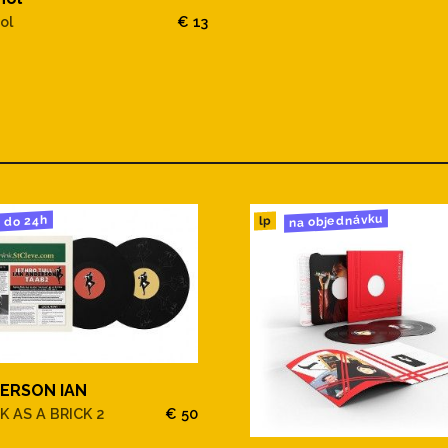
ol
€ 13
na objednávku
do 24h
lp
ERSON IAN
K AS A BRICK 2
€ 50