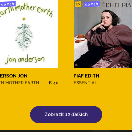
do 24h
do 24h
lp
ERSON JON
PIAF EDITH
TH MOTHER EARTH
€ 40
ESSENTIAL
Zobraziť 12 ďaľších