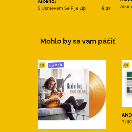
Alkehol
Alkeh
S Úsměvem Se Pije Líp
€ 27
Mohlo by sa vam páčiť
do 24h
lp
lp
AND
THIC