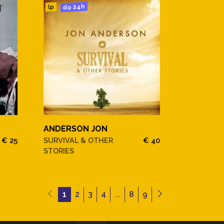
do 24h
lp
ANDERSON JON
€ 25
SURVIVAL & OTHER
€ 40
STORIES
1
2
3
4
...
8
9