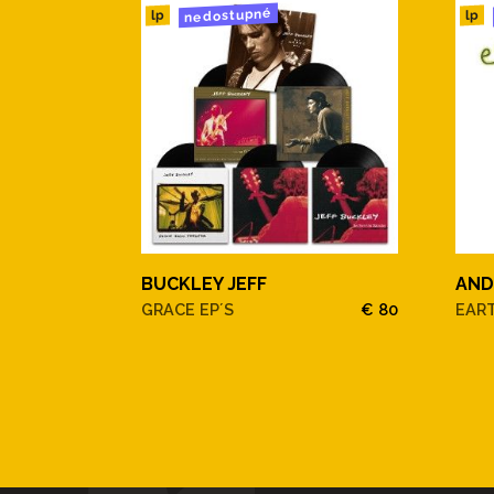
nedostupné
lp
lp
BUCKLEY JEFF
AND
GRACE EP´S
€ 80
EAR