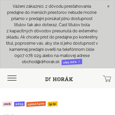
×
Vážení zákazníci, z dôvodu presťahovania
predajne do menších priestorov nebude možné
priamo v predajni ponúkať plnú dostupnosť
titulov tak ako doteraz. Časť titulov bola
z kapacitných dôvodov presunutá do externého
skladu. Ak chcete prísť do predajne po konkrétny
titul, poprosíme vás, aby ste si jeho dostupnosť v
kamennej predajni overili na telefónnom čísle
0907 078 029 alebo na mailovej adrese
obchod@drhorak.sk
viac info
spinefarm
2019
lp le
rock