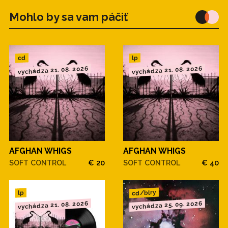
Mohlo by sa vam páčiť
cd
lp
vychádza 21. 08. 2026
vychádza 21. 08. 2026
AFGHAN WHIGS
AFGHAN WHIGS
SOFT CONTROL
€ 20
SOFT CONTROL
€ 40
cd/blry
lp
vychádza 21. 08. 2026
vychádza 25. 09. 2026