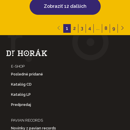
Zobraziť 12 ďaľších
1
2
3
4
...
8
9
E-SHOP
Posledné pridané
Katalóg CD
Katalóg LP
Predpredaj
PAVIAN RECORDS
Novinky z pavian records