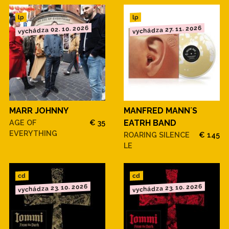
lp
lp
vychádza 02. 10. 2026
vychádza 27. 11. 2026
MARR JOHNNY
MANFRED MANN´S
AGE OF
€ 35
EATRH BAND
EVERYTHING
ROARING SILENCE
€ 145
LE
cd
cd
vychádza 23. 10. 2026
vychádza 23. 10. 2026