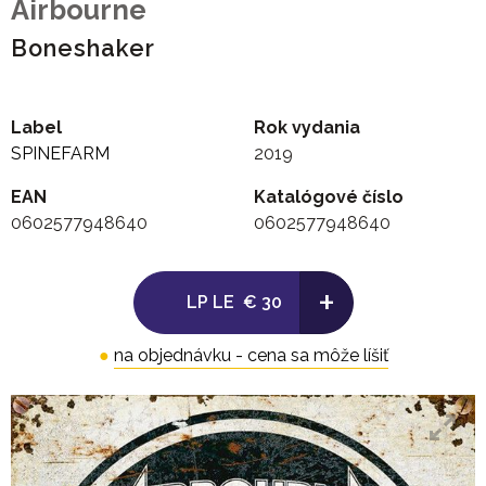
Airbourne
Boneshaker
Label
Rok vydania
SPINEFARM
2019
EAN
Katalógové číslo
0602577948640
0602577948640
+
LP LE
€ 30
●
na objednávku - cena sa môže líšiť