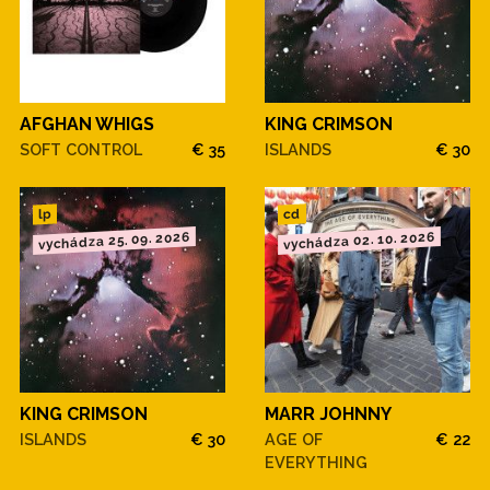
AFGHAN WHIGS
KING CRIMSON
SOFT CONTROL
€ 35
ISLANDS
€ 30
cd
lp
vychádza 25. 09. 2026
vychádza 02. 10. 2026
KING CRIMSON
MARR JOHNNY
ISLANDS
€ 30
AGE OF
€ 22
EVERYTHING