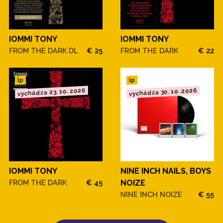
IOMMI TONY
IOMMI TONY
FROM THE DARK DL
€ 25
FROM THE DARK
€ 22
lp
lp
vychádza 23. 10. 2026
vychádza 30. 10. 2026
IOMMI TONY
NINE INCH NAILS, BOYS
FROM THE DARK
€ 45
NOIZE
NINE INCH NOIZE
€ 55