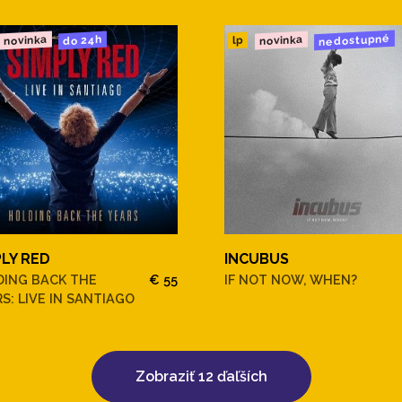
nedostupné
novinka
novinka
do 24h
lp
PLY RED
INCUBUS
DING BACK THE
€ 55
IF NOT NOW, WHEN?
S: LIVE IN SANTIAGO
Zobraziť 12 ďaľších