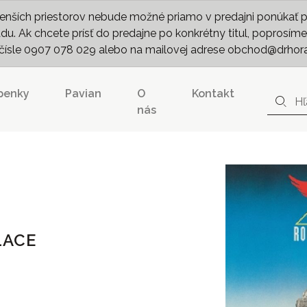
nších priestorov nebude možné priamo v predajni ponúkať pln
. Ak chcete prísť do predajne po konkrétny titul, poprosíme 
m čísle 0907 078 029 alebo na mailovej adrese obchod@drhor
penky
Pavian
O
Kontakt
nás
LACE