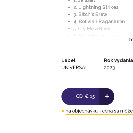
1. Jailbait
2. Lightning Strikes
3. Bitch's Brew
4. Bolivian Ragamuffin
5. Cry Me a River
6. Prelude To Joanie
ZO
7. Joanie's Butterfly
8. Rock In a Hard Place (C
9. Jig is Up
Label
Rok vydania
10. Push Comes To Shove
UNIVERSAL
2023
+
CD
€ 15
●
na objednávku - cena sa môže l