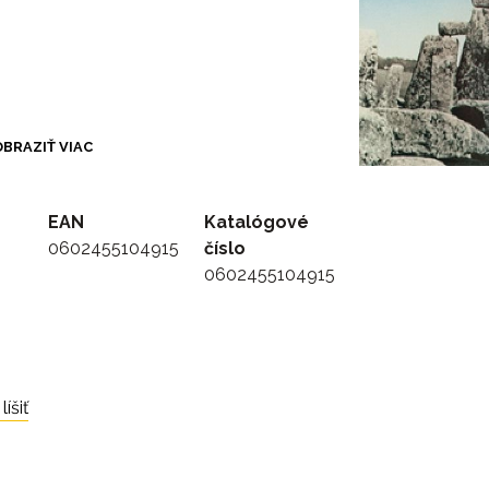
BRAZIŤ VIAC
heshire Cat)
EAN
Katalógové
0602455104915
číslo
0602455104915
íšiť