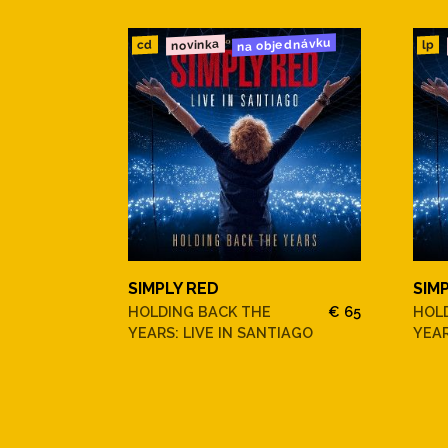
na objednávku
novinka
cd
lp
SIMPLY RED
SIM
HOLDING BACK THE
€ 65
HOL
YEARS: LIVE IN SANTIAGO
YEAR