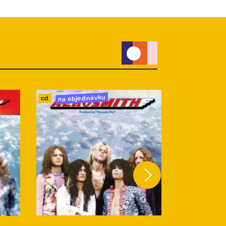
na objednávku
do 24h
cd
cd