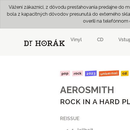
Vážení zákazníci, z dôvodu presťahovania predajne do me
bola z kapacitných dôvodov presunutá do externého skladu
overili na telefónno
Vinyl
CD
Vstu
universal
2023
rock
pop
cd
AEROSMITH
ROCK IN A HARD P
REISSUE