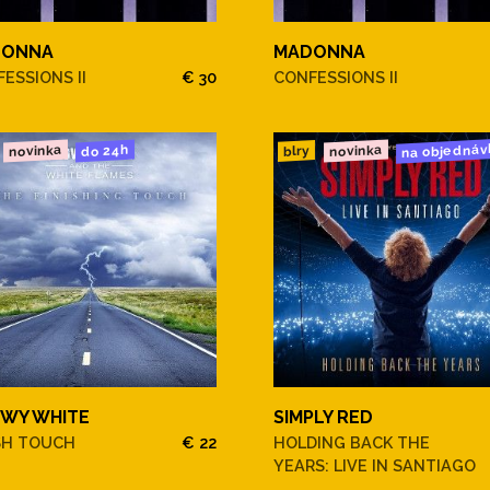
DONNA
MADONNA
ESSIONS II
€ 30
CONFESSIONS II
na objednáv
novinka
novinka
do 24h
blry
WY WHITE
SIMPLY RED
SH TOUCH
€ 22
HOLDING BACK THE
YEARS: LIVE IN SANTIAGO