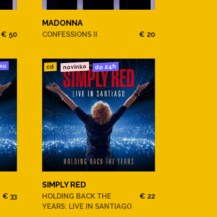
MADONNA
€ 50
CONFESSIONS II
€ 20
ku
novinka
do 24h
cd
SIMPLY RED
€ 33
HOLDING BACK THE
€ 22
YEARS: LIVE IN SANTIAGO