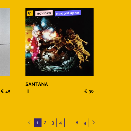
nedostupné
novinka
lp
SANTANA
€ 45
III
€ 30
1
2
3
4
...
8
9