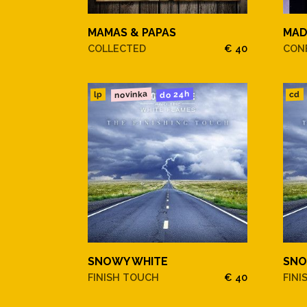
MAMAS & PAPAS
MA
COLLECTED
€ 40
CONF
novinka
do 24h
cd
lp
SNOWY WHITE
SNO
FINISH TOUCH
€ 40
FINI