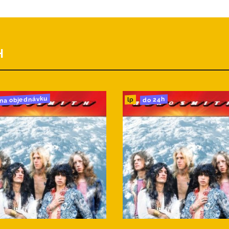
H
na objednávku
do 24h
lp