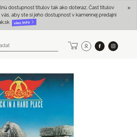
×
ú dostupnosť titulov tak ako doteraz. Časť titulov
vás, aby ste si jeho dostupnosť v kamennej predajni
ak.sk
viac info