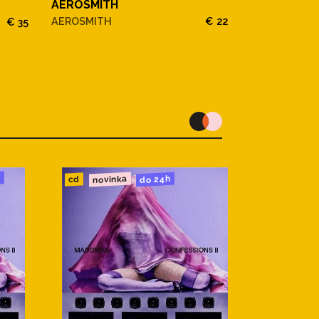
AEROSMITH
Aerosmith
AEROSMITH
€ 22
€ 35
Yungblud
One More Ti
u
novinka
do 24h
cd