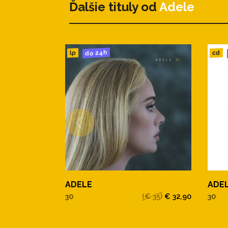
Ďalšie tituly od
Adele
do 24h
cd
lp
ADELE
ADE
30
(€ 35)
€ 32,90
30