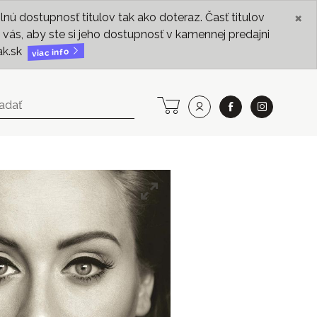
×
ú dostupnosť titulov tak ako doteraz. Časť titulov
vás, aby ste si jeho dostupnosť v kamennej predajni
ak.sk
viac info