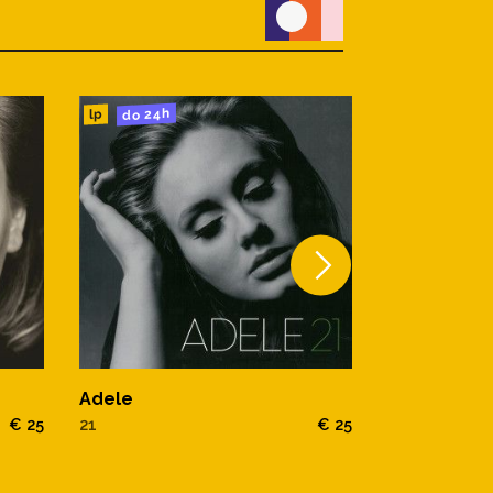
do 24h
do 24h
cd
lp
Adele
Adele
€ 25
21
€ 25
21