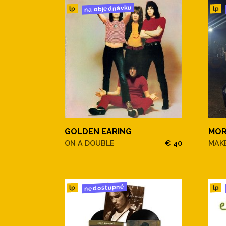
na objednávku
lp
lp
GOLDEN EARING
MOR
ON A DOUBLE
€ 40
MAKE
nedostupné
lp
lp