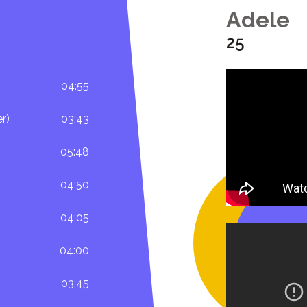
Adele
25
04:55
r)
03:43
05:48
04:50
04:05
04:00
03:45