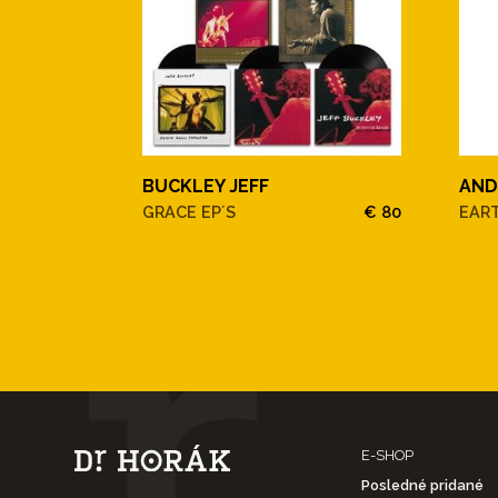
BUCKLEY JEFF
AND
GRACE EP´S
€ 80
EAR
E-SHOP
Posledné pridané