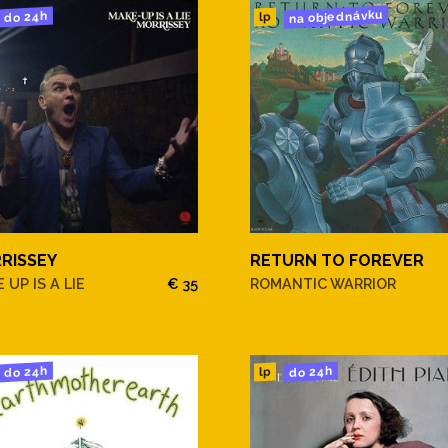
na objednávku
do 24h
lp
RISSEY
RETURN TO FOREVER
 UP IS A LIE
€ 35
ROMANTIC WARRIOR
do 24h
do 24h
lp