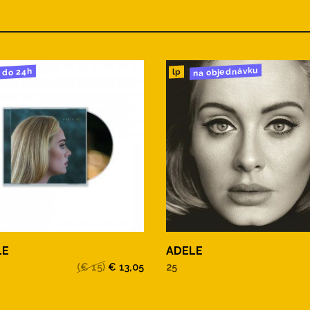
na objednávku
do 24h
lp
LE
ADELE
(€ 15)
€ 13,05
25