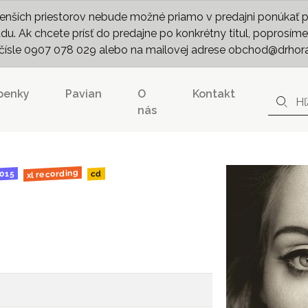
nších priestorov nebude možné priamo v predajni ponúkať pln
. Ak chcete prísť do predajne po konkrétny titul, poprosíme 
m čísle 0907 078 029 alebo na mailovej adrese obchod@drhor
penky
Pavian
O
Kontakt
nás
xl recording
015
cd