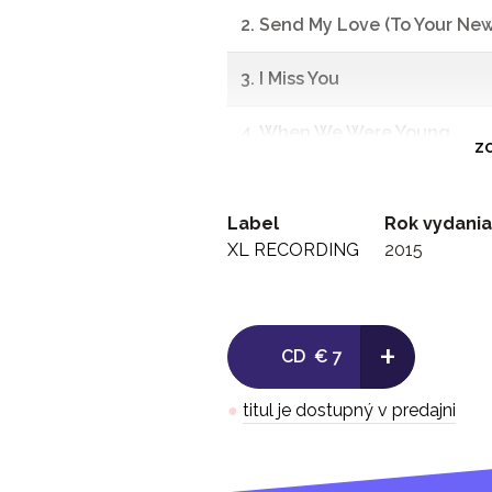
2. Send My Love (To Your New
3. I Miss You
4. When We Were Young
ZO
5. Remedy
Label
Rok vydania
6. Water Under The Bridge
XL RECORDING
2015
7. River Lea
+
8. Love In The Dark
CD
€ 7
9. Million Years Ago
●
titul je dostupný v predajni
10. All I Ask