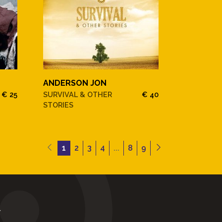
ANDERSON JON
€ 25
SURVIVAL & OTHER
€ 40
STORIES
1
2
3
4
...
8
9
Y