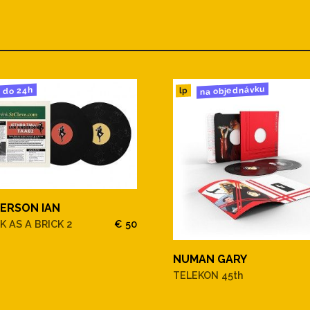
na objednávku
do 24h
lp
ERSON IAN
K AS A BRICK 2
€ 50
NUMAN GARY
TELEKON 45th