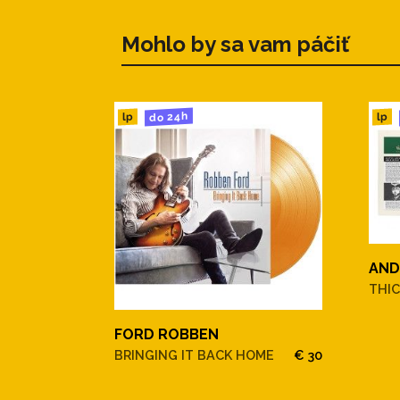
Mohlo by sa vam páčiť
do 24h
lp
lp
AND
THIC
FORD ROBBEN
BRINGING IT BACK HOME
€ 30