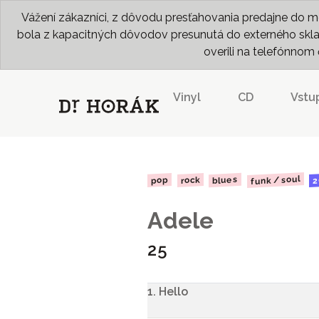
Vážení zákazníci, z dôvodu presťahovania predajne do me
bola z kapacitných dôvodov presunutá do externého skladu
overili na telefónno
Vinyl
CD
Vstu
funk / soul
blues
2
rock
pop
Adele
25
1. Hello