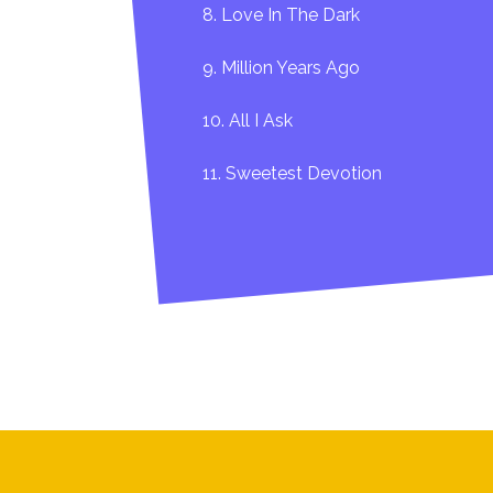
8. Love In The Dark
9. Million Years Ago
10. All I Ask
11. Sweetest Devotion