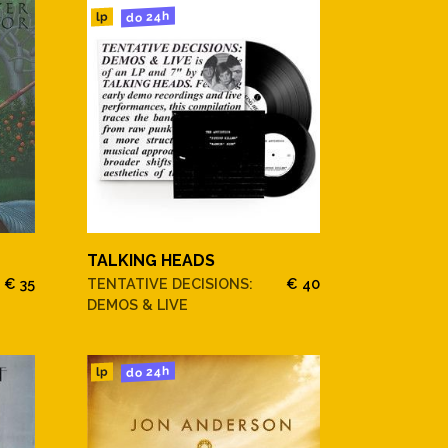
do 24h
lp
TALKING HEADS
€ 35
TENTATIVE DECISIONS:
€ 40
DEMOS & LIVE
do 24h
lp