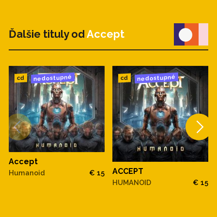
Ďalšie tituly od
Accept
nedostupné
nedostupné
cd
cd
Accept
ACCEPT
Humanoid
€ 15
HUMANOID
€ 15