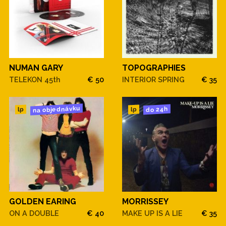
NUMAN GARY
TOPOGRAPHIES
TELEKON 45th
€ 50
INTERIOR SPRING
€ 35
na objednávku
do 24h
lp
lp
GOLDEN EARING
MORRISSEY
ON A DOUBLE
€ 40
MAKE UP IS A LIE
€ 35