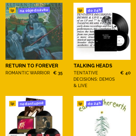
na objednávku
do 24h
lp
lp
RETURN TO FOREVER
TALKING HEADS
ROMANTIC WARRIOR
€ 35
TENTATIVE
€ 40
DECISIONS: DEMOS
& LIVE
nedostupné
do 24h
lp
lp