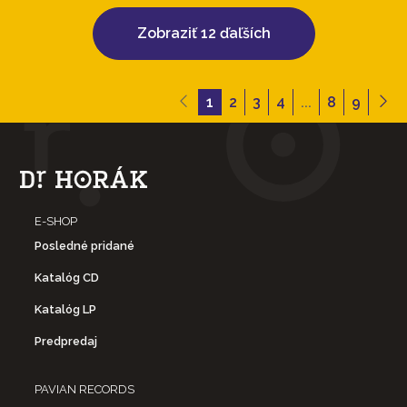
Zobraziť 12 ďaľších
1
2
3
4
...
8
9
E-SHOP
Posledné pridané
Katalóg CD
Katalóg LP
Predpredaj
PAVIAN RECORDS