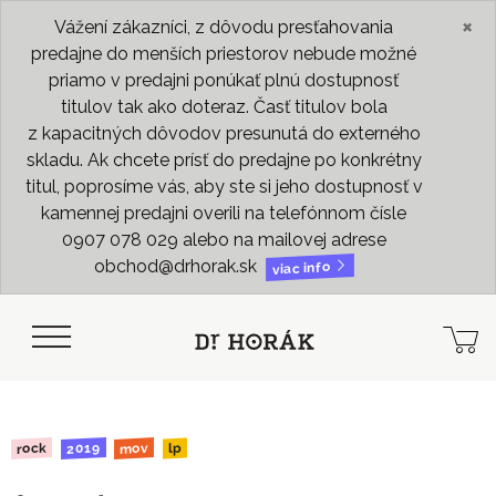
×
Vážení zákazníci, z dôvodu presťahovania
predajne do menších priestorov nebude možné
priamo v predajni ponúkať plnú dostupnosť
titulov tak ako doteraz. Časť titulov bola
z kapacitných dôvodov presunutá do externého
skladu. Ak chcete prísť do predajne po konkrétny
titul, poprosíme vás, aby ste si jeho dostupnosť v
kamennej predajni overili na telefónnom čísle
0907 078 029 alebo na mailovej adrese
obchod@drhorak.sk
viac info
2019
rock
mov
lp