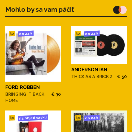
Mohlo by sa vam páčiť
do 24h
do 24h
lp
lp
ANDERSON IAN
THICK AS A BRICK 2
€ 50
FORD ROBBEN
BRINGING IT BACK
€ 30
HOME
na objednávku
do 24h
lp
lp