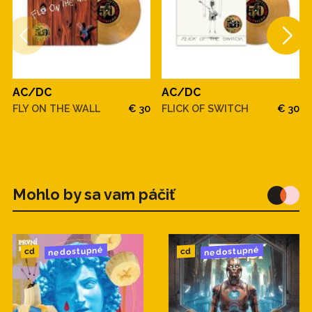
AC/DC
AC/DC
FLY ON THE WALL
€ 30
FLICK OF SWITCH
€ 30
Mohlo by sa vam páčiť
nedostupné
nedostupné
cd
cd