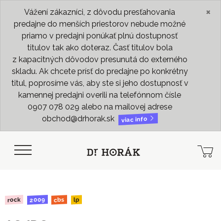
×
Vážení zákazníci, z dôvodu presťahovania
predajne do menších priestorov nebude možné
priamo v predajni ponúkať plnú dostupnosť
titulov tak ako doteraz. Časť titulov bola
z kapacitných dôvodov presunutá do externého
skladu. Ak chcete prísť do predajne po konkrétny
titul, poprosíme vás, aby ste si jeho dostupnosť v
kamennej predajni overili na telefónnom čísle
0907 078 029 alebo na mailovej adrese
obchod@drhorak.sk
viac info
2009
rock
cbs
lp