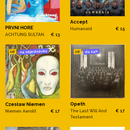
Accept
PRVNI HORE
Humanoid
€ 15
ACHTUNG SULTAN
€ 13
na objednávku
do 24h
cd
cd
Opeth
Czesław Niemen
The Last Will And
€ 17
Niemen Aerolit
€ 17
Testament