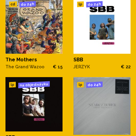
do 24h
do 24h
cd
lp
The Mothers
SBB
The Grand Wazoo
€ 15
JERZYK
€ 22
na objednávku
do 24h
lp
lp