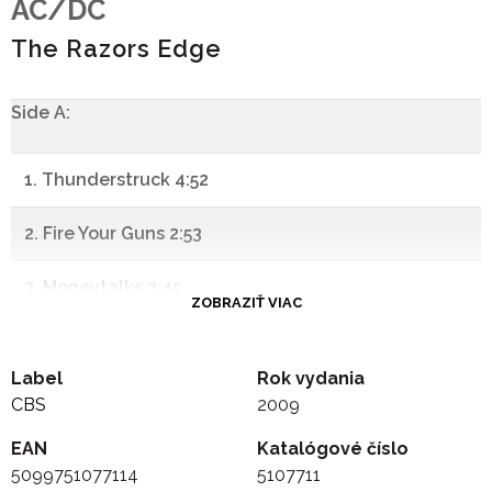
AC/DC
The Razors Edge
Side A:
1. Thunderstruck 4:52
2. Fire Your Guns 2:53
3. Moneytalks 3:45
ZOBRAZIŤ VIAC
4. The Razors Edge 4:22
Label
Rok vydania
5. Mistress For Christmas 3:58
CBS
2009
EAN
6. Rock Your Heart Out 4:06
Katalógové číslo
5099751077114
5107711