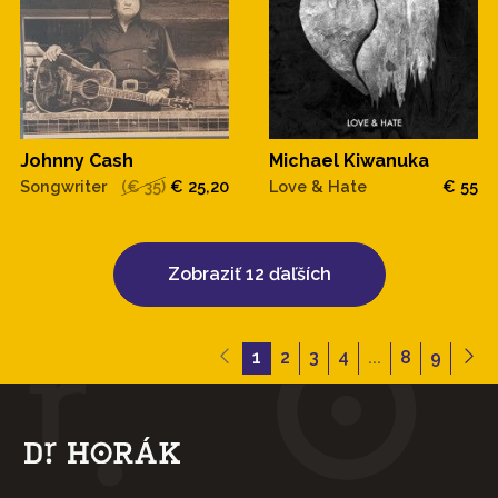
Johnny Cash
Michael Kiwanuka
Songwriter
(€ 35)
€ 25,20
Love & Hate
€ 55
Zobraziť 12 ďaľších
1
2
3
4
...
8
9