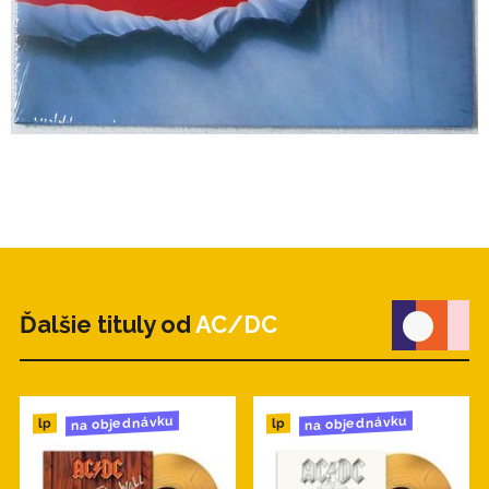
Ďalšie tituly od
AC/DC
na objednávku
na objednávku
lp
lp