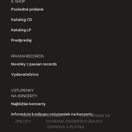
E-SHOP
Posledné pridané
Katalóg CD
Katalóg LP
Predpredaj
PAVIAN RECORDS
Novinky z pavian records
Vydavateľstvo
VSTUPENKY
NA KONCERTY
Najbližšie koncerty
Informácie k nákupu vstupeniek na koncerty
OBCHODNÉ PODMIENKY
ODSTÚPENIE OD
ZMLUVY
OCHRANA OSOBNÝCH ÚDAJOV
DOPRAVA A PLATBA