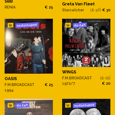
SBB
Greta Van Fleet
RENIA
€ 25
Starcatcher
(€ 40)
€ 30
nedostupné
do 24h
lp
lp
WINGS
F.M.BROADCAST
(€ 25)
OASIS
1972/7
€ 20
F.M.BROADCAST
€ 25
1994
nedostupné
do 24h
lp
lp