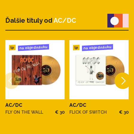
Ďalšie tituly od
AC/DC
na objednávku
na objednávku
lp
lp
AC/DC
AC/DC
FLY ON THE WALL
€ 30
FLICK OF SWITCH
€ 30