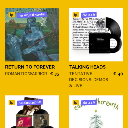
na objednávku
do 24h
lp
lp
RETURN TO FOREVER
TALKING HEADS
ROMANTIC WARRIOR
€ 35
TENTATIVE
€ 40
DECISIONS: DEMOS
& LIVE
nedostupné
do 24h
lp
lp