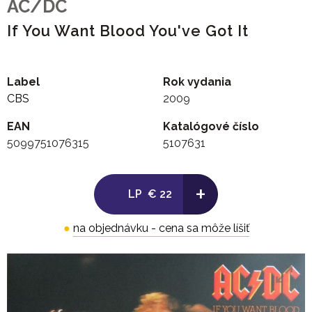
AC/DC
If You Want Blood You've Got It
Label
Rok vydania
CBS
2009
EAN
Katalógové číslo
5099751076315
5107631
+
LP
€ 22
●
na objednávku - cena sa môže líšiť