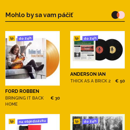
Mohlo by sa vam páčiť
do 24h
do 24h
lp
lp
ANDERSON IAN
THICK AS A BRICK 2
€ 50
FORD ROBBEN
BRINGING IT BACK
€ 30
HOME
na objednávku
do 24h
lp
lp