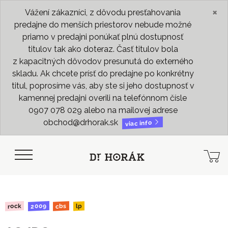
×
Vážení zákazníci, z dôvodu presťahovania
predajne do menších priestorov nebude možné
priamo v predajni ponúkať plnú dostupnosť
titulov tak ako doteraz. Časť titulov bola
z kapacitných dôvodov presunutá do externého
skladu. Ak chcete prísť do predajne po konkrétny
titul, poprosíme vás, aby ste si jeho dostupnosť v
kamennej predajni overili na telefónnom čísle
0907 078 029 alebo na mailovej adrese
obchod@drhorak.sk
viac info
2009
rock
cbs
lp