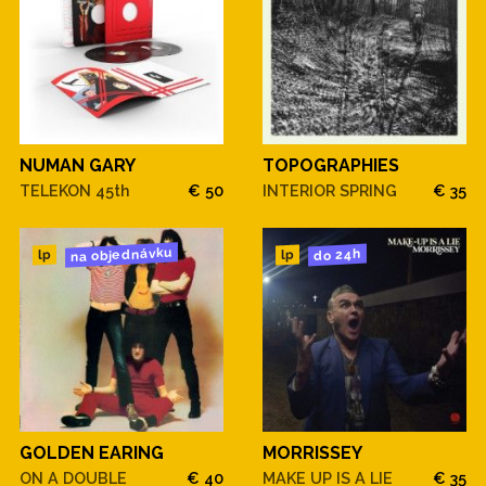
NUMAN GARY
TOPOGRAPHIES
TELEKON 45th
€ 50
INTERIOR SPRING
€ 35
na objednávku
do 24h
lp
lp
GOLDEN EARING
MORRISSEY
ON A DOUBLE
€ 40
MAKE UP IS A LIE
€ 35