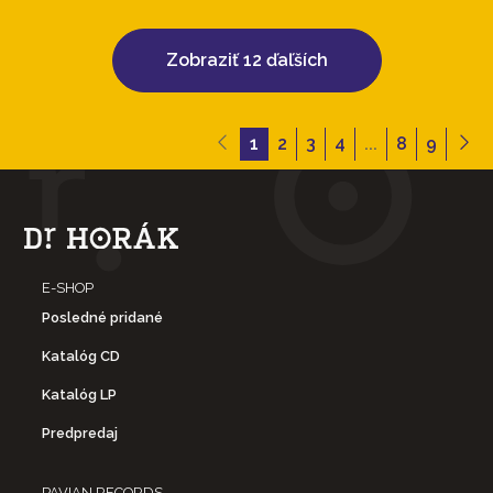
Zobraziť 12 ďaľších
1
2
3
4
...
8
9
E-SHOP
Posledné pridané
Katalóg CD
Katalóg LP
Predpredaj
PAVIAN RECORDS