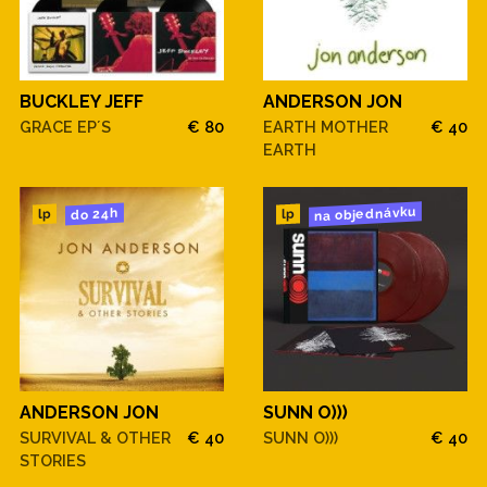
BUCKLEY JEFF
ANDERSON JON
GRACE EP´S
€ 80
EARTH MOTHER
€ 40
EARTH
na objednávku
do 24h
lp
lp
ANDERSON JON
SUNN O)))
SURVIVAL & OTHER
€ 40
SUNN O)))
€ 40
STORIES