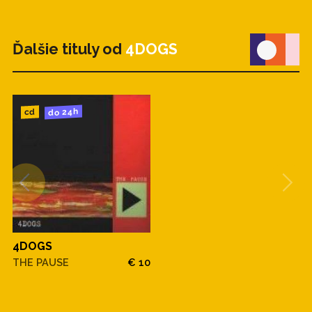
Ďalšie tituly od
4DOGS
do 24h
cd
4DOGS
THE PAUSE
€ 10