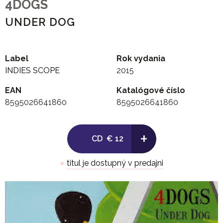
4DOGS
UNDER DOG
Label
Rok vydania
INDIES SCOPE
2015
EAN
Katalógové číslo
8595026641860
8595026641860
+
CD
€ 12
●
titul je dostupný v predajni