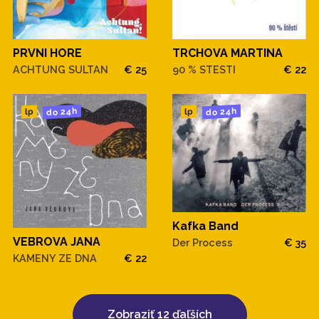
PRVNI HORE
TRCHOVA MARTINA
ACHTUNG SULTAN
€ 25
90 % STESTI
€ 22
do 24h
do 24h
lp
lp
Kafka Band
VEBROVA JANA
Der Process
€ 35
KAMENY ZE DNA
€ 22
Zobraziť 12 ďaľších