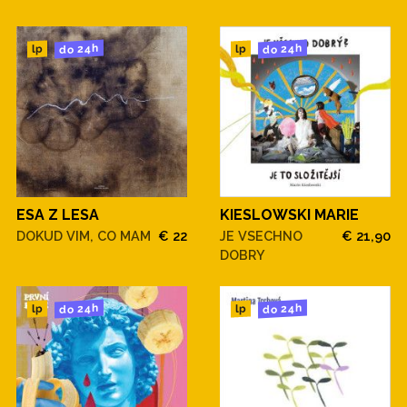
do 24h
do 24h
lp
lp
ESA Z LESA
KIESLOWSKI MARIE
DOKUD VIM, CO MAM
€ 22
JE VSECHNO
€ 21,90
DOBRY
do 24h
do 24h
lp
lp