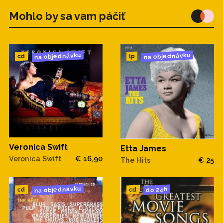
Mohlo by sa vam páčiť
na objednávku
na objednávku
cd
lp
Veronica Swift
Etta James
Veronica Swift
€ 16,90
The Hits
€ 25
na objednávku
do 24h
cd
cd