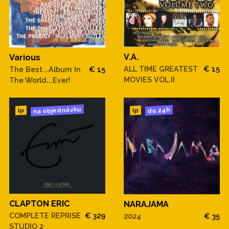
V.A.
Various
ALL TIME GREATEST
€ 15
The Best...Album In
€ 15
MOVIES VOL.II
The World...Ever!
na objednávku
do 24h
lp
lp
CLAPTON ERIC
NARAJAMA
COMPLETE REPRISE
€ 329
2024
€ 35
STUDIO 2