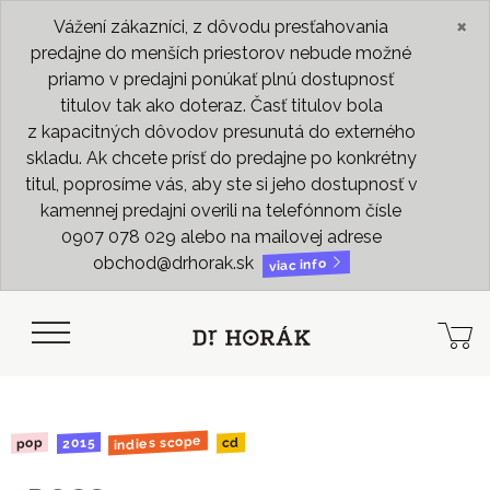
×
Vážení zákazníci, z dôvodu presťahovania
predajne do menších priestorov nebude možné
priamo v predajni ponúkať plnú dostupnosť
titulov tak ako doteraz. Časť titulov bola
z kapacitných dôvodov presunutá do externého
skladu. Ak chcete prísť do predajne po konkrétny
titul, poprosíme vás, aby ste si jeho dostupnosť v
kamennej predajni overili na telefónnom čísle
0907 078 029 alebo na mailovej adrese
obchod@drhorak.sk
viac info
indies scope
2015
pop
cd