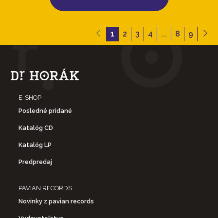
1
2
3
4
...
8
9
E-SHOP
Posledné pridané
Katalóg CD
Katalóg LP
Predpredaj
PAVIAN RECORDS
Novinky z pavian records