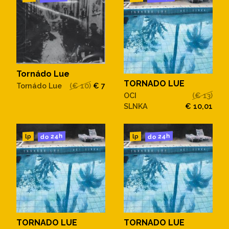
Tornádo Lue
TORNADO LUE
Tornádo Lue
(€ 10)
€ 7
OCI
(€ 13)
SLNKA
€ 10,01
do 24h
do 24h
lp
lp
TORNADO LUE
TORNADO LUE