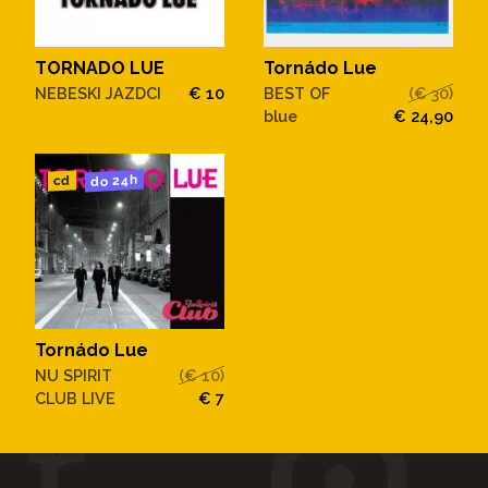
TORNADO LUE
Tornádo Lue
NEBESKI JAZDCI
€ 10
BEST OF
(€ 30)
blue
€ 24,90
do 24h
cd
Tornádo Lue
NU SPIRIT
(€ 10)
CLUB LIVE
€ 7