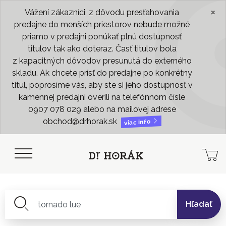
×
Vážení zákazníci, z dôvodu presťahovania
predajne do menších priestorov nebude možné
priamo v predajni ponúkať plnú dostupnosť
titulov tak ako doteraz. Časť titulov bola
z kapacitných dôvodov presunutá do externého
skladu. Ak chcete prísť do predajne po konkrétny
titul, poprosíme vás, aby ste si jeho dostupnosť v
kamennej predajni overili na telefónnom čísle
0907 078 029 alebo na mailovej adrese
obchod@drhorak.sk
viac info
Hľadať