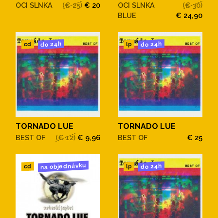
OCI SLNKA
(€ 25)
€ 20
OCI SLNKA
(€ 30)
BLUE
€ 24,90
do 24h
do 24h
cd
lp
TORNADO LUE
TORNADO LUE
BEST OF
(€ 12)
€ 9,96
BEST OF
€ 25
na objednávku
do 24h
cd
lp