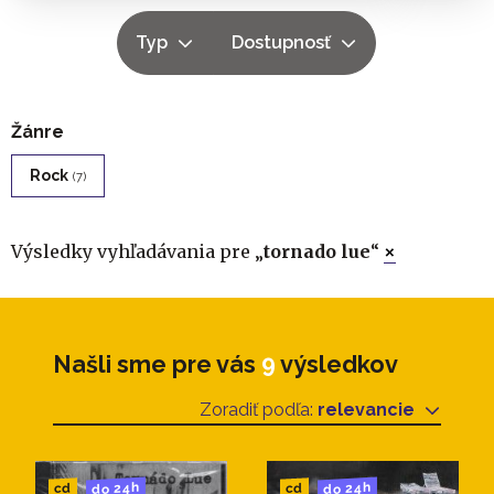
Typ
Dostupnosť
Žánre
Rock
(7)
Výsledky vyhľadávania pre „
tornado lue
“
×
Našli sme pre vás
9
výsledkov
Zoradiť podľa:
relevancie
do 24h
do 24h
cd
cd