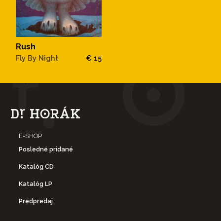
Rush
Fly By Night
€ 15
E-SHOP
Posledné pridané
Katalóg CD
Katalóg LP
Predpredaj