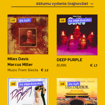
dátumu vydania (najnovšie)
na objednávku
do 24h
cd
cd
Miles Davis
DEEP PURPLE
Marcus Miller
BURN
€ 17
Music From Siesta
€ 12
na objednávku
do 24h
cd
cd