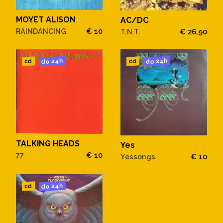
MOYET ALISON
AC/DC
RAINDANCING
€ 10
T.N.T.
€ 26,90
do 24h
do 24h
cd
cd
TALKING HEADS
Yes
77
€ 10
Yessongs
€ 10
do 24h
cd