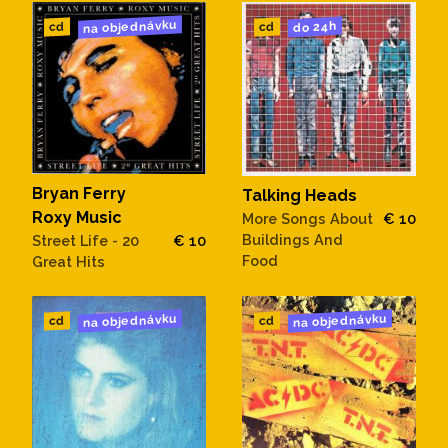
na objednávku
do 24h
cd
cd
Bryan Ferry
Talking Heads
Roxy Music
More Songs About
€ 10
Buildings And
Street Life - 20
€ 10
Food
Great Hits
na objednávku
na objednávku
cd
cd