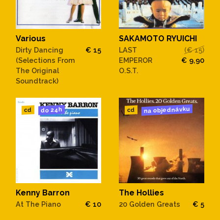
Various
SAKAMOTO RYUICHI
Dirty Dancing
€ 15
LAST
(€ 15)
(Selections From
EMPEROR
€ 9,90
The Original
O.S.T.
Soundtrack)
na objednávku
do 24h
cd
cd
Kenny Barron
The Hollies
At The Piano
€ 10
20 Golden Greats
€ 5