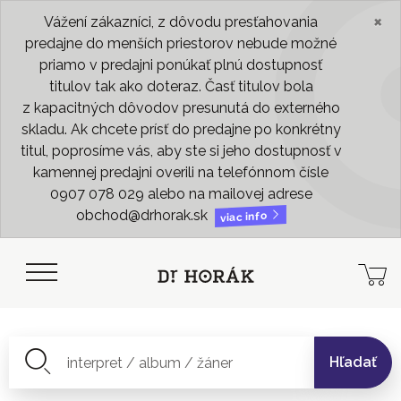
×
Vážení zákazníci, z dôvodu presťahovania
predajne do menších priestorov nebude možné
priamo v predajni ponúkať plnú dostupnosť
titulov tak ako doteraz. Časť titulov bola
z kapacitných dôvodov presunutá do externého
skladu. Ak chcete prísť do predajne po konkrétny
titul, poprosíme vás, aby ste si jeho dostupnosť v
kamennej predajni overili na telefónnom čísle
0907 078 029 alebo na mailovej adrese
obchod@drhorak.sk
viac info
Hľadať