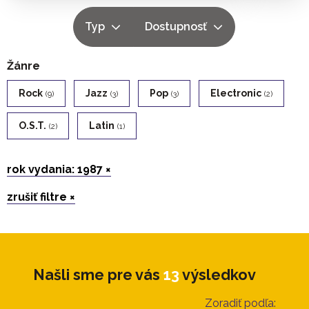
Typ
Dostupnosť
Žánre
Rock
Jazz
Pop
Electronic
(9)
(3)
(3)
(2)
O.s.t.
Latin
(2)
(1)
rok vydania: 1987 ×
zrušiť filtre ×
Našli sme pre vás
13
výsledkov
Zoradiť podľa: